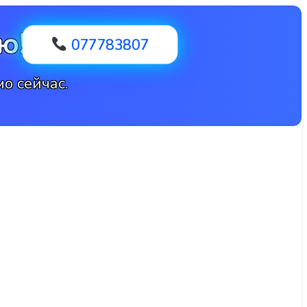
ю!
077783807
о сейчас.