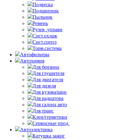
Подвеска
Подшипник
Пыльник
Ремень
Рулев .управи
Сист.охлаж
Сист.сцепл
Торм.система
Автофильтры
Автохимия
Для бензина
Для глушителя
Для двигателя
Для дизеля
Для кузова/шин
Для радиатора
Для салона авто
Для транс
Клеи/герметики
Сервисные прод.
Автоэлектрика
Катушка зажиг