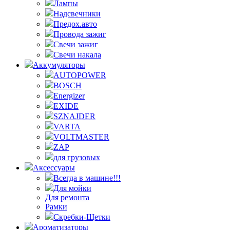
Лампы
Надсвечники
Предох.авто
Провода зажиг
Свечи зажиг
Свечи накала
Аккумуляторы
AUTOPOWER
BOSCH
Energizer
EXIDE
SZNAJDER
VARTA
VOLTMASTER
ZAP
для грузовых
Аксессуары
Всегда в машине!!!
Для мойки
Для ремонта
Рамки
Скребки-Щетки
Ароматизаторы