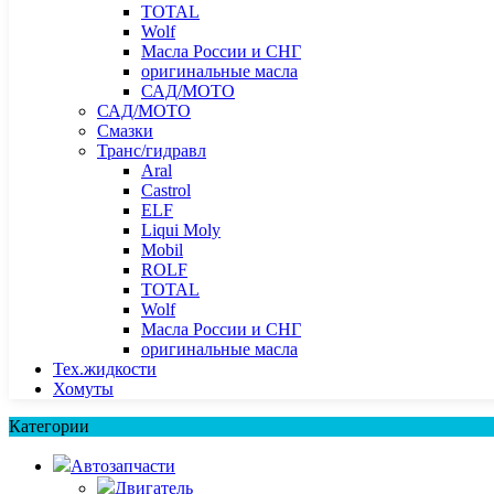
TOTAL
Wolf
Масла России и СНГ
оригинальные масла
САД/МОТО
САД/МОТО
Смазки
Транс/гидравл
Aral
Castrol
ELF
Liqui Moly
Mobil
ROLF
TOTAL
Wolf
Масла России и СНГ
оригинальные масла
Тех.жидкости
Хомуты
Категории
Автозапчасти
Двигатель