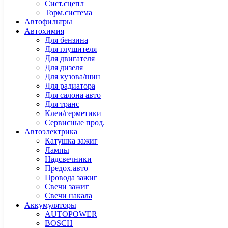
Сист.сцепл
Торм.система
Автофильтры
Автохимия
Для бензина
Для глушителя
Для двигателя
Для дизеля
Для кузова/шин
Для радиатора
Для салона авто
Для транс
Клеи/герметики
Сервисные прод.
Автоэлектрика
Катушка зажиг
Лампы
Надсвечники
Предох.авто
Провода зажиг
Свечи зажиг
Свечи накала
Аккумуляторы
AUTOPOWER
BOSCH