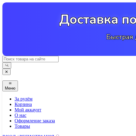
Перейти
к
Доставка п
содержимому
Быстрая 
✕
Меню
За рулём
Корзина
Мой аккаунт
О нас
Оформление заказа
Товары