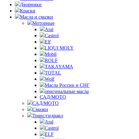
Дворники
Краски
Масла и смазки
Моторные
Aral
Castrol
Elf
LIQUI MOLY
Mobil
ROLF
TAKAYAMA
TOTAL
Wolf
Масла России и СНГ
оригинальные масла
САД/МОТО
САД/МОТО
Смазки
Транс/гидравл
Aral
Castrol
ELF