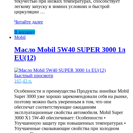
текучестью при низких температурах, способствует
легкому запуску в зимних условиях и быстрой
циркуляции …
Масло
Читайте далее
Mobil
В корзину
5W30
Mobil
SUPER
3000
XE
Масло Mobil 5W40 SUPER 3000 1л
1л
EU(12)
(208л)
Быстрый просмотр
165,43
р.
Особенности и преимущества Продукты линейки Mobil
Super 3000 уже хорошо зарекомендовали себя на рынке,
поэтому можно быть уверенным в том, что они
обеспечат соответствующие ожиданиям
эксплуатационные свойства автомобиля. Mobil Super
3000 X1 5W-40 обеспечивает: Особенности •
Улучшенную защиту при повышенных температурах •
Улучшенные смазывающие свойства при холодном