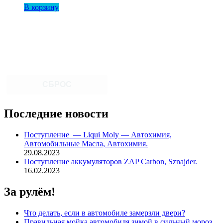
В корзину
Delvac
15W40
MX
1л
(208л)
EU
СБРОС
Последние новости
Поступление — Liqui Moly — Автохимия,
Автомобильные Масла, Автохимия.
29.08.2023
Поступление аккумуляторов ZAP Carbon, Sznajder.
16.02.2023
За рулём!
Что делать, если в автомобиле замерзли двери?
Правильная мойка автомобиля зимой в сильный мороз