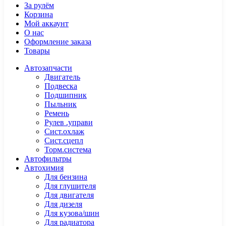
За рулём
Корзина
Мой аккаунт
О нас
Оформление заказа
Товары
Автозапчасти
Двигатель
Подвеска
Подшипник
Пыльник
Ремень
Рулев .управи
Сист.охлаж
Сист.сцепл
Торм.система
Автофильтры
Автохимия
Для бензина
Для глушителя
Для двигателя
Для дизеля
Для кузова/шин
Для радиатора