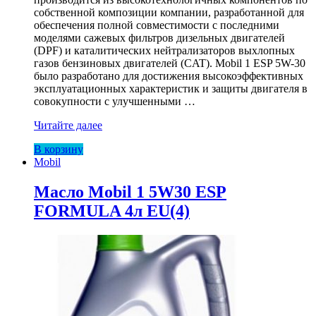
собственной композиции компании, разработанной для
обеспечения полной совместимости с последними
моделями сажевых фильтров дизельных двигателей
(DPF) и каталитических нейтрализаторов выхлопных
газов бензиновых двигателей (CAT). Mobil 1 ESP 5W-30
было разработано для достижения высокоэффективных
эксплуатационных характеристик и защиты двигателя в
совокупности с улучшенными …
Масло
Читайте далее
Mobil
В корзину
1
Mobil
5W30
SYSTS
SPL
Масло Mobil 1 5W30 ESP
V
FORMULA 4л EU(4)
1л
EUф
(12)