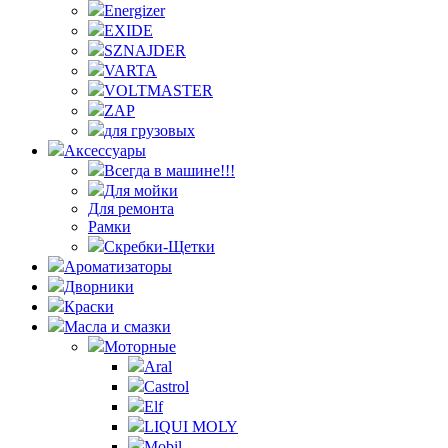
Energizer
EXIDE
SZNAJDER
VARTA
VOLTMASTER
ZAP
для грузовых
Аксессуары
Всегда в машине!!!
Для мойки
Для ремонта
Рамки
Скребки-Щетки
Ароматизаторы
Дворники
Краски
Масла и смазки
Моторные
Aral
Castrol
Elf
LIQUI MOLY
Mobil