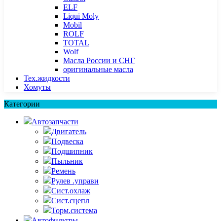
ELF
Liqui Moly
Mobil
ROLF
TOTAL
Wolf
Масла России и СНГ
оригинальные масла
Тех.жидкости
Хомуты
Категории
Автозапчасти
Двигатель
Подвеска
Подшипник
Пыльник
Ремень
Рулев .управи
Сист.охлаж
Сист.сцепл
Торм.система
Автофильтры