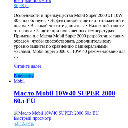
Быстрый просмотр
86,38
р.
Особенности и преимущества Mobil Super 2000 x1 10W-
40 способствует: • Эффективной защите от отложений и
шлама • Высокой чистоте двигателя • Надежной защите
от износа • Защите при повышенных температурах
Применение Масла Mobil Super 2000 разработаны таким
образом, чтобы способствовать дополнительному
уровню защиты по сравнению с минеральными
маслами. Mobil Super 2000 x1 10W-40 рекомендовано для
…
Масло
Читайте далее
Mobil
В корзину
10W40
Mobil
SUPER
2000
1л
Масло Mobil 10W40 SUPER 2000
(208л)
60л EU
EU
Быстрый просмотр
5.042,39
р.