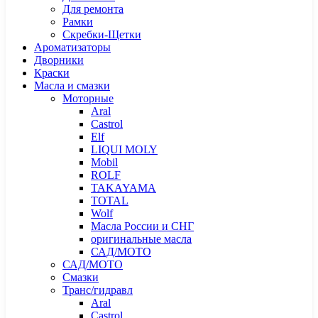
Для ремонта
Рамки
Скребки-Щетки
Ароматизаторы
Дворники
Краски
Масла и смазки
Моторные
Aral
Castrol
Elf
LIQUI MOLY
Mobil
ROLF
TAKAYAMA
TOTAL
Wolf
Масла России и СНГ
оригинальные масла
САД/МОТО
САД/МОТО
Смазки
Транс/гидравл
Aral
Castrol