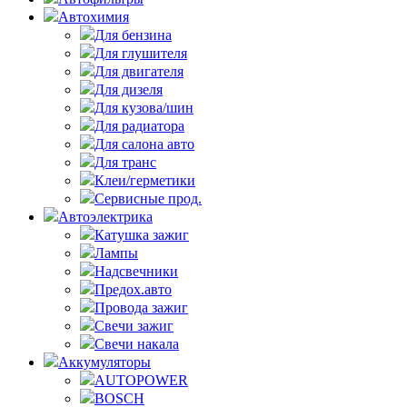
Автохимия
Для бензина
Для глушителя
Для двигателя
Для дизеля
Для кузова/шин
Для радиатора
Для салона авто
Для транс
Клеи/герметики
Сервисные прод.
Автоэлектрика
Катушка зажиг
Лампы
Надсвечники
Предох.авто
Провода зажиг
Свечи зажиг
Свечи накала
Аккумуляторы
AUTOPOWER
BOSCH