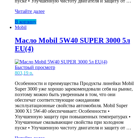
пуске • Улучшенную чистоту двигателя и защиту от …
Масло
Читайте далее
Mobil
В корзину
5W40
Mobil
SUPER
3000
1л
Масло Mobil 5W40 SUPER 3000 5л
EU(12)
EU(4)
Быстрый просмотр
803,19
р.
Особенности и преимущества Продукты линейки Mobil
Super 3000 уже хорошо зарекомендовали себя на рынке,
поэтому можно быть уверенным в том, что они
обеспечат соответствующие ожиданиям
эксплуатационные свойства автомобиля. Mobil Super
3000 X1 5W-40 обеспечивает: Особенности •
Улучшенную защиту при повышенных температурах •
Улучшенные смазывающие свойства при холодном
пуске • Улучшенную чистоту двигателя и защиту от …
Масло