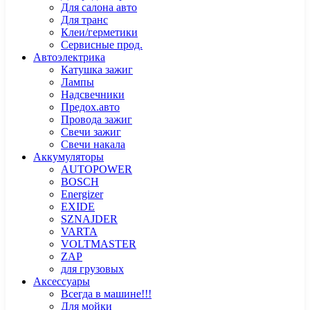
Для салона авто
Для транс
Клеи/герметики
Сервисные прод.
Автоэлектрика
Катушка зажиг
Лампы
Надсвечники
Предох.авто
Провода зажиг
Свечи зажиг
Свечи накала
Аккумуляторы
AUTOPOWER
BOSCH
Energizer
EXIDE
SZNAJDER
VARTA
VOLTMASTER
ZAP
для грузовых
Аксессуары
Всегда в машине!!!
Для мойки