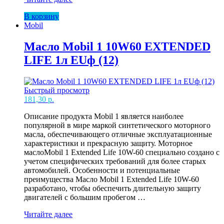
Mobil
В корзину
1
Mobil
5W30
ESP
FORMULA
Масло Mobil 1 10W60 EXTENDED
5л
LIFE 1л EUф (12)
EU(4)
Быстрый просмотр
181,30
р.
Описание продукта Mobil 1 является наиболее
популярной в мире маркой синтетического моторного
масла, обеспечивающего отличные эксплуатационные
характеристики и прекрасную защиту. Моторное
маслоMobil 1 Extended Life 10W-60 специально создано с
учетом специфических требований для более старых
автомобилей. Особенности и потенциальные
преимущества Масло Mobil 1 Extended Life 10W-60
разработано, чтобы обеспечить длительную защиту
двигателей с большим пробегом …
Масло
Читайте далее
Mobil