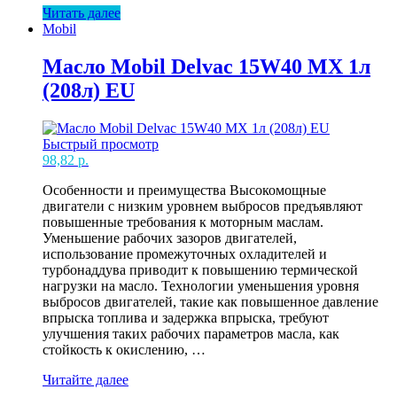
Читать далее
1
Mobil
10W60
EXTENDED
LIFE
Масло Mobil Delvac 15W40 MX 1л
1л
(208л) EU
EUф
(12)
Быстрый просмотр
98,82
р.
Особенности и преимущества Высокомощные
двигатели с низким уровнем выбросов предъявляют
повышенные требования к моторным маслам.
Уменьшение рабочих зазоров двигателей,
использование промежуточных охладителей и
турбонаддува приводит к повышению термической
нагрузки на масло. Технологии уменьшения уровня
выбросов двигателей, такие как повышенное давление
впрыска топлива и задержка впрыска, требуют
улучшения таких рабочих параметров масла, как
стойкость к окислению, …
Масло
Читайте далее
Mobil