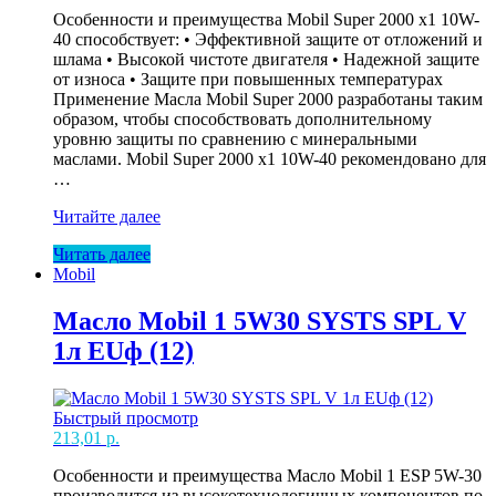
Особенности и преимущества Mobil Super 2000 x1 10W-
40 способствует: • Эффективной защите от отложений и
шлама • Высокой чистоте двигателя • Надежной защите
от износа • Защите при повышенных температурах
Применение Масла Mobil Super 2000 разработаны таким
образом, чтобы способствовать дополнительному
уровню защиты по сравнению с минеральными
маслами. Mobil Super 2000 x1 10W-40 рекомендовано для
…
Масло
Читайте далее
Mobil
Читать далее
10W40
Mobil
SUPER
2000
60л
Масло Mobil 1 5W30 SYSTS SPL V
EU
1л EUф (12)
Быстрый просмотр
213,01
р.
Особенности и преимущества Масло Mobil 1 ESP 5W-30
производится из высокотехнологичных компонентов по