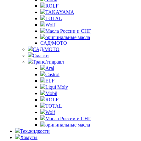
ROLF
TAKAYAMA
TOTAL
Wolf
Масла России и СНГ
оригинальные масла
САД/МОТО
САД/МОТО
Смазки
Транс/гидравл
Aral
Castrol
ELF
Liqui Moly
Mobil
ROLF
TOTAL
Wolf
Масла России и СНГ
оригинальные масла
Тех.жидкости
Хомуты