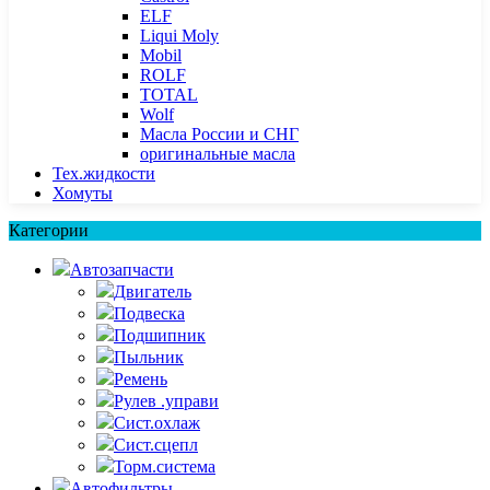
ELF
Liqui Moly
Mobil
ROLF
TOTAL
Wolf
Масла России и СНГ
оригинальные масла
Тех.жидкости
Хомуты
Категории
Автозапчасти
Двигатель
Подвеска
Подшипник
Пыльник
Ремень
Рулев .управи
Сист.охлаж
Сист.сцепл
Торм.система
Автофильтры