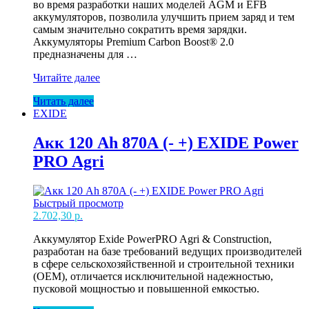
во время разработки наших моделей AGM и EFB
аккумуляторов, позволила улучшить прием заряд и тем
самым значительно сократить время зарядки.
Аккумуляторы Premium Carbon Boost® 2.0
предназначены для …
Акк
Читайте далее
72
Читать далее
Ah
EXIDE
720А
(-
+)
Акк 120 Ah 870А (- +) EXIDE Power
EXIDE
PRO Agri
Prem
Carbon
2.0
низкий
Быстрый просмотр
2.702,30
р.
Аккумулятор Exide PowerPRO Agri & Construction,
разработан на базе требований ведущих производителей
в сфере сельскохозяйственной и строительной техники
(OEM), отличается исключительной надежностью,
пусковой мощностью и повышенной емкостью.