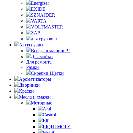
Energizer
EXIDE
SZNAJDER
VARTA
VOLTMASTER
ZAP
для грузовых
Аксессуары
Всегда в машине!!!
Для мойки
Для ремонта
Рамки
Скребки-Щетки
Ароматизаторы
Дворники
Краски
Масла и смазки
Моторные
Aral
Castrol
Elf
LIQUI MOLY
Mobil