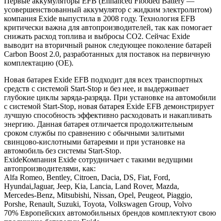
Первые аккумуляторы EFB (Enhanced Flooded Battery —
Carbon
усовершенствованный аккумулятор с жидким электролитом)
2.0
компания Exide выпустила в 2008 году. Технология EFB
критически важна для автопроизводителей, так как помогает
снижать расход топлива и выбросы CO2. Сейчас Exide
выводит на вторичный рынок следующее поколение батарей
Carbon Boost 2.0, разработанных для поставок на первичную
комплектацию (OE).
Новая батарея Exide EFB подходит для всех транспортных
средств с системой Start-Stop и без нее, и выдерживает
глубокие циклы заряда-разряда. При установке на автомобили
с системой Start-Stop, новая батарея Exide EFB демонстрирует
лучшую способность эффективно расходовать и накапливать
энергию. Данная батарея отличается продолжительным
сроком службы по сравнению с обычными залитыми
свинцово-кислотными батареями и при установке на
автомобиль без системы Start-Stop.
ExideКомпания Exide сотрудничает с такими ведущими
автопроизводителями, как:
Alfa Romeo, Bentley, Citroen, Dacia, DS, Fiat, Ford,
Hyundai,Jaguar, Jeep, Kia, Lancia, Land Rover, Mazda,
Mercedes-Benz, Mitsubishi, Nissan, Opel, Peugeot, Piaggio,
Porshe, Renault, Suzuki, Toyota, Volkswagen Group, Volvo
70% Европейских автомобильных брендов комплектуют свою