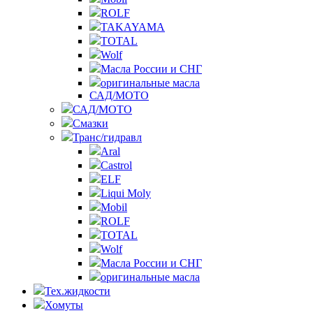
ROLF
TAKAYAMA
TOTAL
Wolf
Масла России и СНГ
оригинальные масла
САД/МОТО
САД/МОТО
Смазки
Транс/гидравл
Aral
Castrol
ELF
Liqui Moly
Mobil
ROLF
TOTAL
Wolf
Масла России и СНГ
оригинальные масла
Тех.жидкости
Хомуты