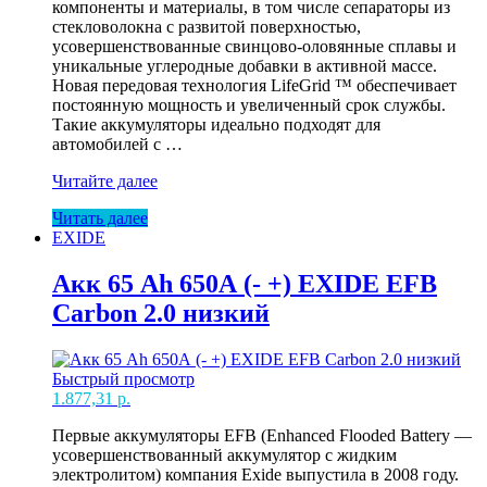
компоненты и материалы, в том числе сепараторы из
стекловолокна с развитой поверхностью,
усовершенствованные свинцово-оловянные сплавы и
уникальные углеродные добавки в активной массе.
Новая передовая технология LifeGrid ™ обеспечивает
постоянную мощность и увеличенный срок службы.
Такие аккумуляторы идеально подходят для
автомобилей с …
Акк
Читайте далее
72
Читать далее
Ah
EXIDE
760А
(-
+)
Акк 65 Ah 650А (- +) EXIDE EFB
EXIDE
Carbon 2.0 низкий
Start-
Stop
AGM
Быстрый просмотр
1.877,31
р.
Первые аккумуляторы EFB (Enhanced Flooded Battery —
усовершенствованный аккумулятор с жидким
электролитом) компания Exide выпустила в 2008 году.