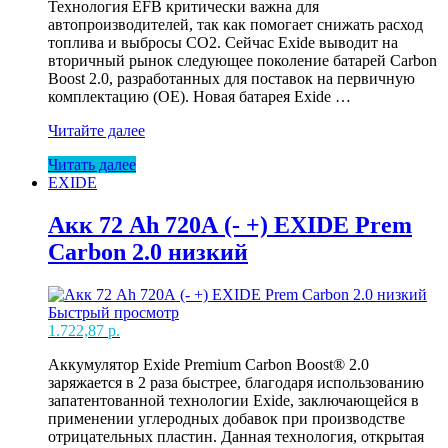
Технология EFB критически важна для
автопроизводителей, так как помогает снижать расход
топлива и выбросы CO2. Сейчас Exide выводит на
вторичный рынок следующее поколение батарей Carbon
Boost 2.0, разработанных для поставок на первичную
комплектацию (OE). Новая батарея Exide …
Акк
Читайте далее
65
Читать далее
Ah
EXIDE
650А
(-
+)
Акк 72 Ah 720А (- +) EXIDE Prem
EXIDE
Carbon 2.0 низкий
EFB
Carbon
2.0
низкий
Быстрый просмотр
1.722,87
р.
Аккумулятор Exide Premium Carbon Boost® 2.0
заряжается в 2 раза быстрее, благодаря использованию
запатентованной технологии Exide, заключающейся в
применении углеродных добавок при производстве
отрицательных пластин. Данная технология, открытая