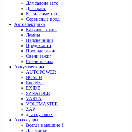
Для салона авто
Для транс
Клеи/герметики
Сервисные прод.
Автоэлектрика
Катушка зажиг
Лампы
Надсвечники
Предох.авто
Провода зажиг
Свечи зажиг
Свечи накала
Аккумуляторы
AUTOPOWER
BOSCH
Energizer
EXIDE
SZNAJDER
VARTA
VOLTMASTER
ZAP
для грузовых
Аксессуары
Всегда в машине!!!
Для мойки