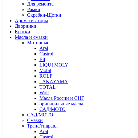
Для ремонта
Рамки
Скребки-Щетки
Ароматизаторы
Дворники
Краски
Масла и смазки
Моторные
Aral
Castrol
Elf
LIQUI MOLY
Mobil
ROLF
TAKAYAMA
TOTAL
Wolf
Масла России и СНГ
оригинальные масла
САД/МОТО
САД/МОТО
Смазки
Транс/гидравл
Aral
Castrol