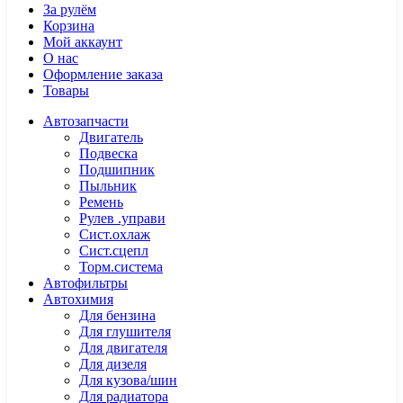
За рулём
Корзина
Мой аккаунт
О нас
Оформление заказа
Товары
Автозапчасти
Двигатель
Подвеска
Подшипник
Пыльник
Ремень
Рулев .управи
Сист.охлаж
Сист.сцепл
Торм.система
Автофильтры
Автохимия
Для бензина
Для глушителя
Для двигателя
Для дизеля
Для кузова/шин
Для радиатора