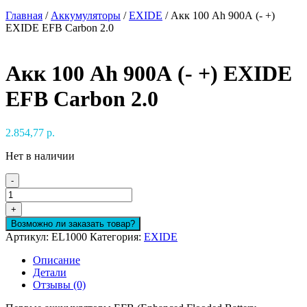
Главная
/
Аккумуляторы
/
EXIDE
/ Акк 100 Ah 900А (- +)
EXIDE EFB Carbon 2.0
Акк 100 Ah 900А (- +) EXIDE
EFB Carbon 2.0
2.854,77
р.
Нет в наличии
-
Количество
товара
+
Акк
Возможно ли заказать товар?
100
Артикул:
EL1000
Категория:
EXIDE
Ah
900А
Описание
(-
Детали
+)
Отзывы (0)
EXIDE
EFB