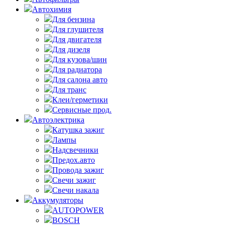
Автохимия
Для бензина
Для глушителя
Для двигателя
Для дизеля
Для кузова/шин
Для радиатора
Для салона авто
Для транс
Клеи/герметики
Сервисные прод.
Автоэлектрика
Катушка зажиг
Лампы
Надсвечники
Предох.авто
Провода зажиг
Свечи зажиг
Свечи накала
Аккумуляторы
AUTOPOWER
BOSCH