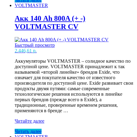
Ah
VOLTMASTER
1000A
(-
+)
Акк 140 Ah 800A (+ -)
VOLTMASTER
VOLTMASTER CV
CV
Быстрый просмотр
2.446,61
р.
Аккумуляторы VOLTMASTER – солидное качество по
доступной цене. VOLTMASTER принадлежит к так
называемой «второй линейке» брендов Exide, что
означает для покупателя качество от известного
производителя по доступной цене. Exide развивает свои
продукты двумя путями: самые современные
технологические решения используются в линейке
первых брендов (прежде всего в Exide), а
традиционные, проверенные временем решения,
применяются в бренде …
Акк
Читайте далее
140
Читать далее
Ah
VOLTMASTER