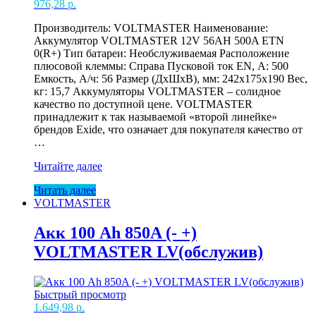
976,28
р.
Производитель: VOLTMASTER Наименование:
Аккумулятор VOLTMASTER 12V 56AH 500A ETN
0(R+) Тип батареи: Необслуживаемая Расположение
плюсовой клеммы: Справа Пусковой ток EN, А: 500
Емкость, А/ч: 56 Размер (ДхШхВ), мм: 242x175x190 Вес,
кг: 15,7 Аккумуляторы VOLTMASTER – солидное
качество по доступной цене. VOLTMASTER
принадлежит к так называемой «второй линейке»
брендов Exide, что означает для покупателя качество от
…
Акк
Читайте далее
56
Читать далее
Ah
VOLTMASTER
500A
(-
+)
Акк 100 Ah 850A (- +)
VOLTMASTER
VOLTMASTER LV(обслужив)
LV
низкий
Быстрый просмотр
1.649,98
р.