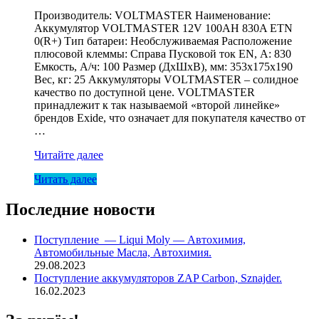
Производитель: VOLTMASTER Наименование:
Аккумулятор VOLTMASTER 12V 100AH 830A ETN
0(R+) Тип батареи: Необслуживаемая Расположение
плюсовой клеммы: Справа Пусковой ток EN, А: 830
Емкость, А/ч: 100 Размер (ДхШхВ), мм: 353x175x190
Вес, кг: 25 Аккумуляторы VOLTMASTER – солидное
качество по доступной цене. VOLTMASTER
принадлежит к так называемой «второй линейке»
брендов Exide, что означает для покупателя качество от
…
Акк
Читайте далее
100
Читать далее
Ah
850A
(-
Последние новости
+)
VOLTMASTER
Поступление — Liqui Moly — Автохимия,
LV(обслужив)
Автомобильные Масла, Автохимия.
29.08.2023
Поступление аккумуляторов ZAP Carbon, Sznajder.
16.02.2023