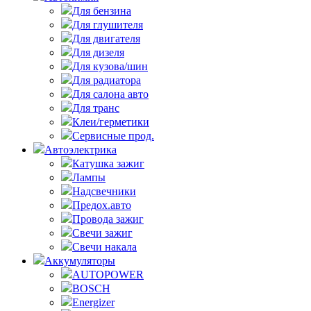
Для бензина
Для глушителя
Для двигателя
Для дизеля
Для кузова/шин
Для радиатора
Для салона авто
Для транс
Клеи/герметики
Сервисные прод.
Автоэлектрика
Катушка зажиг
Лампы
Надсвечники
Предох.авто
Провода зажиг
Свечи зажиг
Свечи накала
Аккумуляторы
AUTOPOWER
BOSCH
Energizer