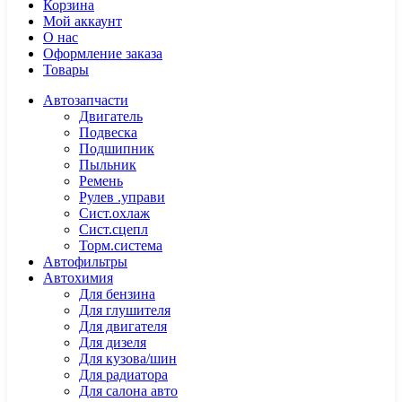
Корзина
Мой аккаунт
О нас
Оформление заказа
Товары
Автозапчасти
Двигатель
Подвеска
Подшипник
Пыльник
Ремень
Рулев .управи
Сист.охлаж
Сист.сцепл
Торм.система
Автофильтры
Автохимия
Для бензина
Для глушителя
Для двигателя
Для дизеля
Для кузова/шин
Для радиатора
Для салона авто