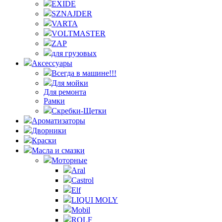
EXIDE
SZNAJDER
VARTA
VOLTMASTER
ZAP
для грузовых
Аксессуары
Всегда в машине!!!
Для мойки
Для ремонта
Рамки
Скребки-Щетки
Ароматизаторы
Дворники
Краски
Масла и смазки
Моторные
Aral
Castrol
Elf
LIQUI MOLY
Mobil
ROLF