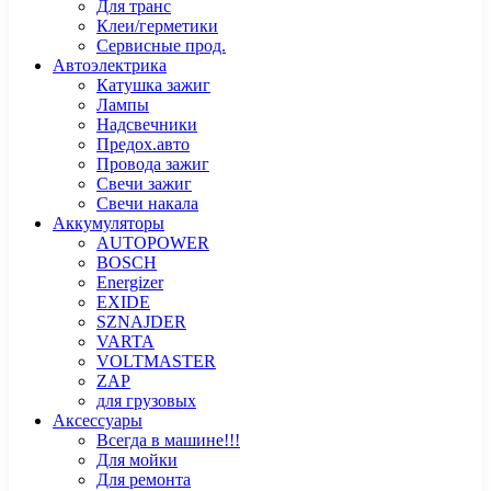
Для транс
Клеи/герметики
Сервисные прод.
Автоэлектрика
Катушка зажиг
Лампы
Надсвечники
Предох.авто
Провода зажиг
Свечи зажиг
Свечи накала
Аккумуляторы
AUTOPOWER
BOSCH
Energizer
EXIDE
SZNAJDER
VARTA
VOLTMASTER
ZAP
для грузовых
Аксессуары
Всегда в машине!!!
Для мойки
Для ремонта