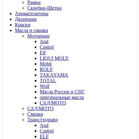
Рамки
Скребки-Щетки
Ароматизаторы
Дворники
Краски
Масла и смазки
Моторные
Aral
Castrol
Elf
LIQUI MOLY
Mobil
ROLF
TAKAYAMA
TOTAL
Wolf
Масла России и СНГ
оригинальные масла
САД/МОТО
САД/МОТО
Смазки
Транс/гидравл
Aral
Castrol
ELF