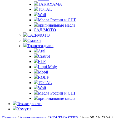
TAKAYAMA
TOTAL
Wolf
Масла России и СНГ
оригинальные масла
САД/МОТО
САД/МОТО
Смазки
Транс/гидравл
Aral
Castrol
ELF
Liqui Moly
Mobil
ROLF
TOTAL
Wolf
Масла России и СНГ
оригинальные масла
Тех.жидкости
Хомуты
Главная
/
Аккумуляторы
/
VOLTMASTER
/ Акк 95 Ah 710A (-