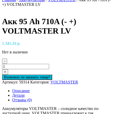
+) VOLTMASTER LV
Акк 95 Ah 710A (- +)
VOLTMASTER LV
1.341,10
р.
Нет в наличии
-
Количество
товара
+
Акк
Возможно ли заказать товар?
95
Артикул:
59314
Категория:
VOLTMASTER
Ah
710A
Описание
(-
Детали
+)
Отзывы (0)
VOLTMASTER
LV
Аккумуляторы VOLTMASTER – солидное качество по
доступной цене. VOLTMASTER принадлежит к так