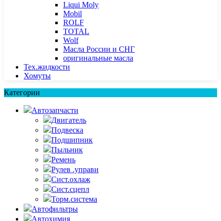
Liqui Moly
Mobil
ROLF
TOTAL
Wolf
Масла России и СНГ
оригинальные масла
Тех.жидкости
Хомуты
Категории
Автозапчасти
Двигатель
Подвеска
Подшипник
Пыльник
Ремень
Рулев .управи
Сист.охлаж
Сист.сцепл
Торм.система
Автофильтры
Автохимия