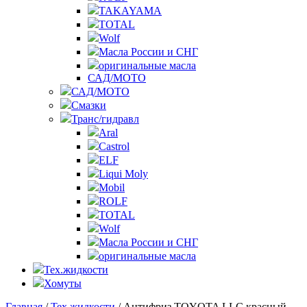
TAKAYAMA
TOTAL
Wolf
Масла России и СНГ
оригинальные масла
САД/МОТО
САД/МОТО
Смазки
Транс/гидравл
Aral
Castrol
ELF
Liqui Moly
Mobil
ROLF
TOTAL
Wolf
Масла России и СНГ
оригинальные масла
Тех.жидкости
Хомуты
Главная
/
Тех.жидкости
/ Антифриз TOYOTA LLC красный