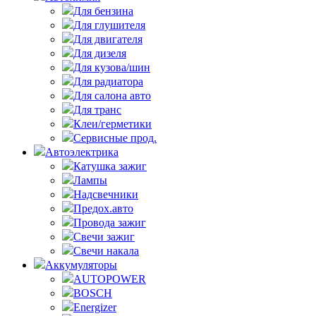
Для бензина
Для глушителя
Для двигателя
Для дизеля
Для кузова/шин
Для радиатора
Для салона авто
Для транс
Клеи/герметики
Сервисные прод.
Автоэлектрика
Катушка зажиг
Лампы
Надсвечники
Предох.авто
Провода зажиг
Свечи зажиг
Свечи накала
Аккумуляторы
AUTOPOWER
BOSCH
Energizer