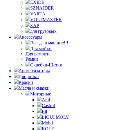
EXIDE
SZNAJDER
VARTA
VOLTMASTER
ZAP
для грузовых
Аксессуары
Всегда в машине!!!
Для мойки
Для ремонта
Рамки
Скребки-Щетки
Ароматизаторы
Дворники
Краски
Масла и смазки
Моторные
Aral
Castrol
Elf
LIQUI MOLY
Mobil
ROLF