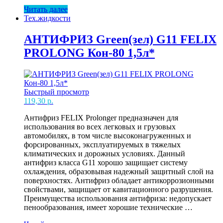
Blue(син)
Читать далее
G11
Тех.жидкости
FELIX
EXPERT-
40
АНТИФРИЗ Green(зел) G11 FELIX
1кг
PROLONG Кон-80 1,5л*
(15)
Быстрый просмотр
119,30
р.
Антифриз FELIX Prolonger предназначен для
использования во всех легковых и грузовых
автомобилях, в том числе высоконагруженных и
форсированных, эксплуатируемых в тяжелых
климатических и дорожных условиях. Данный
антифриз класса G11 хорошо защищает систему
охлаждения, образовывая надежный защитный слой на
поверхностях. Антифриз обладает антикоррозионными
свойствами, защищает от кавитационного разрушения.
Преимущества использования антифриза: недопускает
пенообразования, имеет хорошие технические …