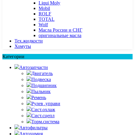
Liqui Moly
Mobil
ROLF
TOTAL
Wolf
Масла России и СНГ
оригинальные масла
Тех.жидкости
Хомуты
Категории
Автозапчасти
Двигатель
Подвеска
Подшипник
Пыльник
Ремень
Рулев .управи
Сист.охлаж
Сист.сцепл
Торм.система
Автофильтры
Автохимия