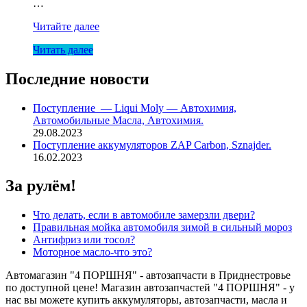
…
АНТИФРИЗ
Читайте далее
Green(зел)
Читать далее
G11
SINTEC
EURO
Последние новости
5
кг
Поступление — Liqui Moly — Автохимия,
Автомобильные Масла, Автохимия.
29.08.2023
Поступление аккумуляторов ZAP Carbon, Sznajder.
16.02.2023
За рулём!
Что делать, если в автомобиле замерзли двери?
Правильная мойка автомобиля зимой в сильный мороз
Антифриз или тосол?
Моторное масло-что это?
Автомагазин "4 ПОРШНЯ" - автозапчасти в Приднестровье
по доступной цене! Магазин автозапчастей "4 ПОРШНЯ" - у
нас вы можете купить аккумуляторы, автозапчасти, масла и