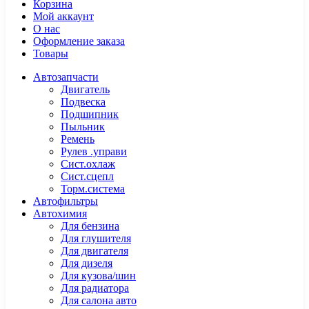
Корзина
Мой аккаунт
О нас
Оформление заказа
Товары
Автозапчасти
Двигатель
Подвеска
Подшипник
Пыльник
Ремень
Рулев .управи
Сист.охлаж
Сист.сцепл
Торм.система
Автофильтры
Автохимия
Для бензина
Для глушителя
Для двигателя
Для дизеля
Для кузова/шин
Для радиатора
Для салона авто