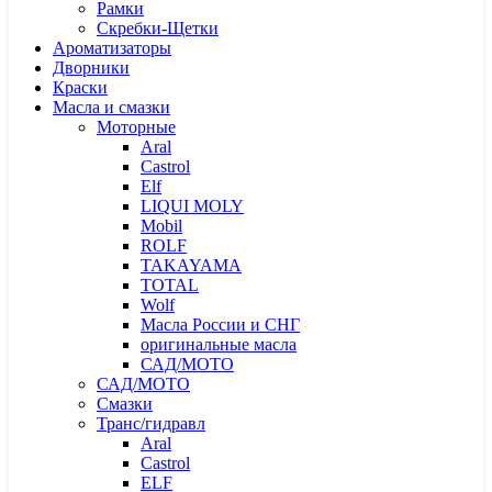
Рамки
Скребки-Щетки
Ароматизаторы
Дворники
Краски
Масла и смазки
Моторные
Aral
Castrol
Elf
LIQUI MOLY
Mobil
ROLF
TAKAYAMA
TOTAL
Wolf
Масла России и СНГ
оригинальные масла
САД/МОТО
САД/МОТО
Смазки
Транс/гидравл
Aral
Castrol
ELF