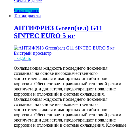
АНТИФРИЗ
Читайте далее
FELIX
Читать далее
EVO
Тех.жидкости
/psi-
OAT
(немецкие)
АНТИФРИЗ Green(зел) G11
1кг
SINTEC EURO 5 кг
Быстрый просмотр
173,50
р.
Охлаждающая жидкость последнего поколения,
созданная на основе высококачественного
моноэтиленгликоля и импортных ингибиторов
коррозии. Обеспечивает правильный тепловой режим
эксплуатации двигателя, предотвращает появление
коррозии и отложений в системе охлаждения.
Охлаждающая жидкость последнего поколения,
созданная на основе высококачественного
моноэтиленгликоля и импортных ингибиторов
коррозии. Обеспечивает правильный тепловой режим
эксплуатации двигателя, предотвращает появление
коррозии и отложений в системе охлаждения. Ключевые