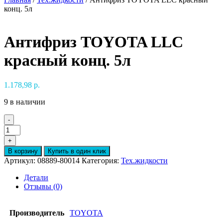
конц. 5л
Антифриз TOYOTA LLC
красный конц. 5л
1.178,98
р.
9 в наличии
-
Количество
товара
+
Антифриз
В корзину
Купить в один клик
TOYOTA
Артикул:
08889-80014
Категория:
Тех.жидкости
LLC
красный
Детали
конц.
Отзывы (0)
5л
Производитель
TOYOTA