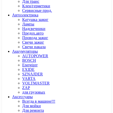
Для транс
Клеи/герметики
Сервисные прод.
Автоэлектрика
Катушка зажиг
Лампы
Надсвечники
Предох.авто
Провода зажиг
Свечи зажиг
Свечи накала
Аккумуляторы
AUTOPOWER
BOSCH
Energizer
EXIDE
SZNAJDER
VARTA
VOLTMASTER
ZAP
для грузовых
Аксессуары
Всегда в машине!!!
Для мойки
Для ремонта