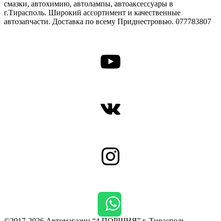
смазки, автохимию, автолампы, автоаксессуары в
г.Тирасполь. Широкий ассортимент и качественные
автозапчасти. Доставка по всему Приднестровью. 077783807
YouTube
ВКонтакте
Instagram
©2017-2026 Автомагазин “4 ПОРШНЯ” г. Тирасполь