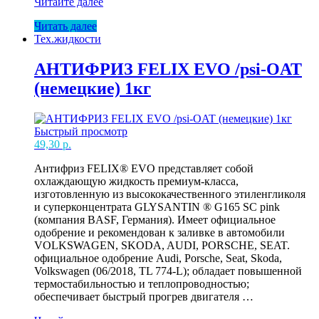
АНТИФРИЗ
Читайте далее
Green(зел)
Читать далее
G11
Тех.жидкости
FELIX
PROLONG
Кон-80
АНТИФРИЗ FELIX EVO /psi-OAT
1,5л*
(немецкие) 1кг
Быстрый просмотр
49,30
р.
Антифриз FELIX® EVO представляет собой
охлаждающую жидкость премиум-класса,
изготовленную из высококачественного этиленгликоля
и суперконцентрата GLYSANTIN ® G165 SC pink
(компания BASF, Германия). Имеет официальное
одобрение и рекомендован к заливке в автомобили
VOLKSWAGEN, SKODA, AUDI, PORSCHE, SEAT.
официальное одобрение Audi, Porsche, Seat, Skoda,
Volkswagen (06/2018, TL 774-L); обладает повышенной
термостабильностью и теплопроводностью;
обеспечивает быстрый прогрев двигателя …