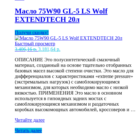
Wolf
EXTENDTECH
Масло 75W90 GL-5 LS Wolf
1л
EXTENDTECH 20л
Получи скидку!
Быстрый просмотр
Первоначальная
Текущая
3.406,16
р.
3.181,64
р.
цена
цена:
ОПИСАНИЕ Это полусинтетический смазочный
составляла
3.181,64 р..
материал, созданный на основе тщательно отобранных
3.406,16 р..
базовых масел высокой степени очистки. Это масло для
дифференциалов с характеристиками «extreme pressure»
(экстремальных нагрузок) с самоблокирующимся
механизмом, для которых необходимо масло с низкой
вязкостью. ПРИМЕНЕНИЯ Это масло в основном
используется в гипоидных задних мостах с
самоблокирующимся механизмом и раздаточных
коробках высокомощных автомобилей, кроссоверов и …
Масло
Читайте далее
75W90
Читать далее
GL-
5