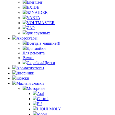
Energizer
EXIDE
SZNAJDER
VARTA
VOLTMASTER
ZAP
для грузовых
Аксессуары
Всегда в машине!!!
Для мойки
Для ремонта
Рамки
Скребки-Щетки
Ароматизаторы
Дворники
Краски
Масла и смазки
Моторные
Aral
Castrol
Elf
LIQUI MOLY
Mobil