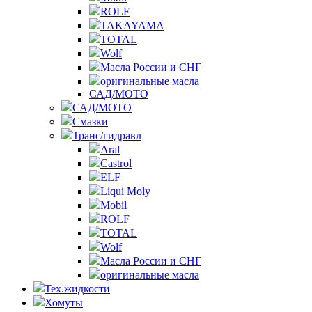
ROLF
TAKAYAMA
TOTAL
Wolf
Масла России и СНГ
оригинальные масла
САД/МОТО
САД/МОТО
Смазки
Транс/гидравл
Aral
Castrol
ELF
Liqui Moly
Mobil
ROLF
TOTAL
Wolf
Масла России и СНГ
оригинальные масла
Тех.жидкости
Хомуты