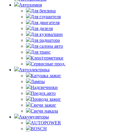
Автохимия
Для бензина
Для глушителя
Для двигателя
Для дизеля
Для кузова/шин
Для радиатора
Для салона авто
Для транс
Клеи/герметики
Сервисные прод.
Автоэлектрика
Катушка зажиг
Лампы
Надсвечники
Предох.авто
Провода зажиг
Свечи зажиг
Свечи накала
Аккумуляторы
AUTOPOWER
BOSCH