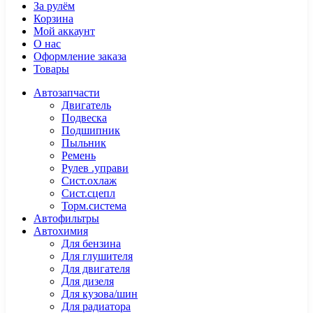
За рулём
Корзина
Мой аккаунт
О нас
Оформление заказа
Товары
Автозапчасти
Двигатель
Подвеска
Подшипник
Пыльник
Ремень
Рулев .управи
Сист.охлаж
Сист.сцепл
Торм.система
Автофильтры
Автохимия
Для бензина
Для глушителя
Для двигателя
Для дизеля
Для кузова/шин
Для радиатора