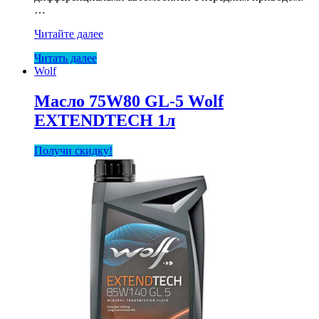
…
Масло
Читайте далее
Wolf
Читать далее
10W40
Wolf
GUARDTECH
A3/B4
60л
Масло 75W80 GL-5 Wolf
EXTENDTECH 1л
Получи скидку!