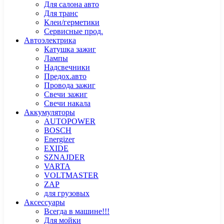
Для салона авто
Для транс
Клеи/герметики
Сервисные прод.
Автоэлектрика
Катушка зажиг
Лампы
Надсвечники
Предох.авто
Провода зажиг
Свечи зажиг
Свечи накала
Аккумуляторы
AUTOPOWER
BOSCH
Energizer
EXIDE
SZNAJDER
VARTA
VOLTMASTER
ZAP
для грузовых
Аксессуары
Всегда в машине!!!
Для мойки