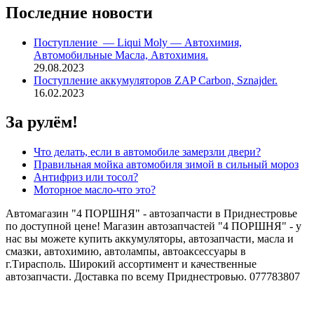
LS
Последние новости
Wolf
EXTENDTECH
Поступление — Liqui Moly — Автохимия,
20л
Автомобильные Масла, Автохимия.
29.08.2023
Поступление аккумуляторов ZAP Carbon, Sznajder.
16.02.2023
За рулём!
Что делать, если в автомобиле замерзли двери?
Правильная мойка автомобиля зимой в сильный мороз
Антифриз или тосол?
Моторное масло-что это?
Автомагазин "4 ПОРШНЯ" - автозапчасти в Приднестровье
по доступной цене! Магазин автозапчастей "4 ПОРШНЯ" - у
нас вы можете купить аккумуляторы, автозапчасти, масла и
смазки, автохимию, автолампы, автоаксессуары в
г.Тирасполь. Широкий ассортимент и качественные
автозапчасти. Доставка по всему Приднестровью. 077783807