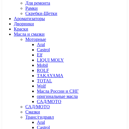
Для ремонта
Рамки
Скребки-Щетки
Ароматизаторы
Дворники
Краски
Масла и смазки
Моторные
Aral
Castrol
Elf
LIQUI MOLY
Mobil
ROLF
TAKAYAMA
TOTAL
Wolf
Масла России и СНГ
оригинальные масла
САД/МОТО
САД/МОТО
Смазки
Транс/гидравл
Aral
Castrol