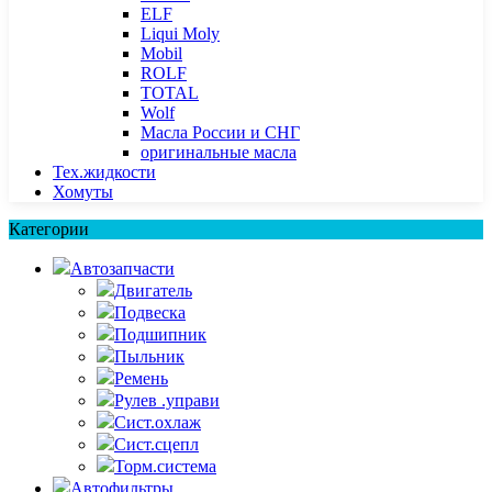
ELF
Liqui Moly
Mobil
ROLF
TOTAL
Wolf
Масла России и СНГ
оригинальные масла
Тех.жидкости
Хомуты
Категории
Автозапчасти
Двигатель
Подвеска
Подшипник
Пыльник
Ремень
Рулев .управи
Сист.охлаж
Сист.сцепл
Торм.система
Автофильтры