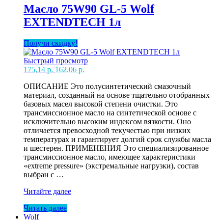
EXTENDTECH
Масло 75W90 GL-5 Wolf
1л
EXTENDTECH 1л
Получи скидку!
Быстрый просмотр
Первоначальная
Текущая
175,14
р.
162,06
р.
цена
цена:
ОПИСАНИЕ Это полусинтетический смазочный
составляла
162,06 р..
материал, созданный на основе тщательно отобранных
175,14 р..
базовых масел высокой степени очистки. Это
трансмиссионное масло на синтетической основе с
исключительно высоким индексом вязкости. Оно
отличается превосходной текучестью при низких
температурах и гарантирует долгий срок службы масла
и шестерен. ПРИМЕНЕНИЯ Это специализированное
трансмиссионное масло, имеющее характеристики
«extreme pressure» (экстремальные нагрузки), состав
выбран с …
Масло
Читайте далее
75W90
Читать далее
GL-
Wolf
5