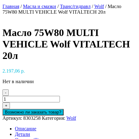
Главная
/
Масла и смазки
/
Транс/гидравл
/
Wolf
/ Масло
75W80 MULTI VEHICLE Wolf VITALTECH 20л
Масло 75W80 MULTI
VEHICLE Wolf VITALTECH
20л
2.197,06
р.
Нет в наличии
-
Количество
товара
+
Масло
Возможно ли заказать товар?
75W80
Артикул:
8303258
Категория:
Wolf
MULTI
VEHICLE
Описание
Wolf
Детали
VITALTECH