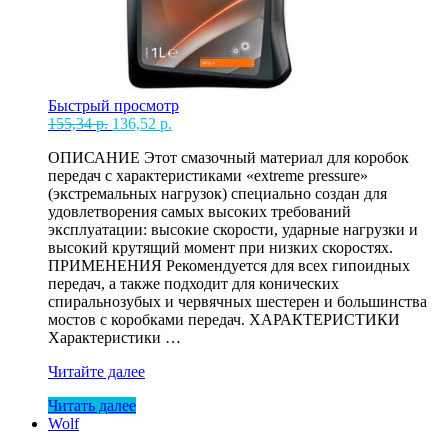
Быстрый просмотр
Первоначальная
Текущая
155,34
р.
136,52
р.
цена
цена:
ОПИСАНИЕ Этот смазочный материал для коробок
составляла
136,52 р..
передач с характеристиками «extreme pressure»
155,34 р..
(экстремальных нагрузок) специально создан для
удовлетворения самых высоких требований
эксплуатации: высокие скорости, ударные нагрузки и
высокий крутящий момент при низких скоростях.
ПРИМЕНЕНИЯ Рекомендуется для всех гипоидных
передач, а также подходит для конических
спиральнозубых и червячных шестерен и большинства
мостов с коробками передач. ХАРАКТЕРИСТИКИ
Характеристики …
Масло
Читайте далее
75W80
Читать далее
GL-
Wolf
5
Wolf