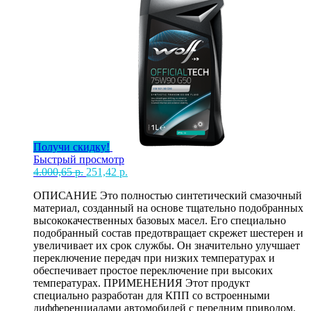
Получи скидку!
Быстрый просмотр
Первоначальная
Текущая
4.000,65
р.
251,42
р.
цена
цена:
ОПИСАНИЕ Это полностью синтетический смазочный
составляла
251,42 р..
материал, созданный на основе тщательно подобранных
4.000,65 р..
высококачественных базовых масел. Его специально
подобранный состав предотвращает скрежет шестерен и
увеличивает их срок службы. Он значительно улучшает
переключение передач при низких температурах и
обеспечивает простое переключение при высоких
температурах. ПРИМЕНЕНИЯ Этот продукт
специально разработан для КПП со встроенными
дифференциалами автомобилей с передним приводом.