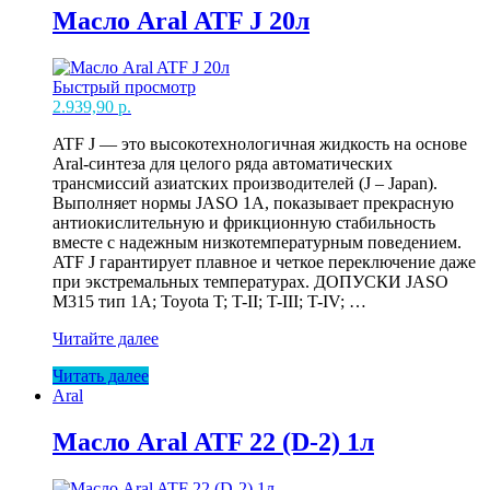
GL4+/GL5
Масло Aral ATF J 20л
1л
металл
Быстрый просмотр
2.939,90
р.
ATF J — это высокотехнологичная жидкость на основе
Aral-синтеза для целого ряда автоматических
трансмиссий азиатских производителей (J – Japan).
Выполняет нормы JASO 1A, показывает прекрасную
антиокислительную и фрикционную стабильность
вместе с надежным низкотемпературным поведением.
ATF J гарантирует плавное и четкое переключение даже
при экстремальных температурах. ДОПУСКИ JASO
M315 тип 1A; Toyota T; T-II; T-III; T-IV; …
Масло
Читайте далее
Aral
Читать далее
ATF
Aral
J
20л
Масло Aral ATF 22 (D-2) 1л