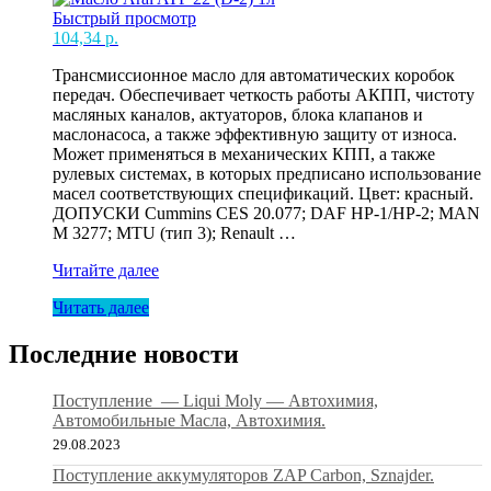
Быстрый просмотр
104,34
р.
Трансмиссионное масло для автоматических коробок
передач. Обеспечивает четкость работы АКПП, чистоту
масляных каналов, актуаторов, блока клапанов и
маслонасоса, а также эффективную защиту от износа.
Может применяться в механических КПП, а также
рулевых системах, в которых предписано использование
масел соответствующих спецификаций. Цвет: красный.
ДОПУСКИ Cummins CES 20.077; DAF HP-1/HP-2; MAN
M 3277; MTU (тип 3); Renault …
Масло
Читайте далее
Aral
Читать далее
ATF
22
(D-
Последние новости
2)
1л
Поступление — Liqui Moly — Автохимия,
Автомобильные Масла, Автохимия.
29.08.2023
Поступление аккумуляторов ZAP Carbon, Sznajder.