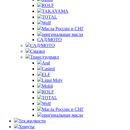
ROLF
TAKAYAMA
TOTAL
Wolf
Масла России и СНГ
оригинальные масла
САД/МОТО
САД/МОТО
Смазки
Транс/гидравл
Aral
Castrol
ELF
Liqui Moly
Mobil
ROLF
TOTAL
Wolf
Масла России и СНГ
оригинальные масла
Тех.жидкости
Хомуты