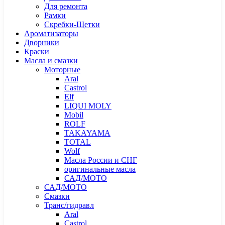
Для ремонта
Рамки
Скребки-Щетки
Ароматизаторы
Дворники
Краски
Масла и смазки
Моторные
Aral
Castrol
Elf
LIQUI MOLY
Mobil
ROLF
TAKAYAMA
TOTAL
Wolf
Масла России и СНГ
оригинальные масла
САД/МОТО
САД/МОТО
Смазки
Транс/гидравл
Aral
Castrol