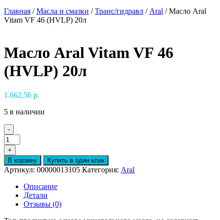
Главная
/
Масла и смазки
/
Транс/гидравл
/
Aral
/ Масло Aral
Vitam VF 46 (HVLP) 20л
Масло Aral Vitam VF 46
(HVLP) 20л
1.662,56
р.
5 в наличии
-
Количество
товара
+
Масло
В корзину
Купить в один клик
Aral
Артикул:
00000013105
Категория:
Aral
Vitam
VF
Описание
46
Детали
(HVLP)
Отзывы (0)
20л