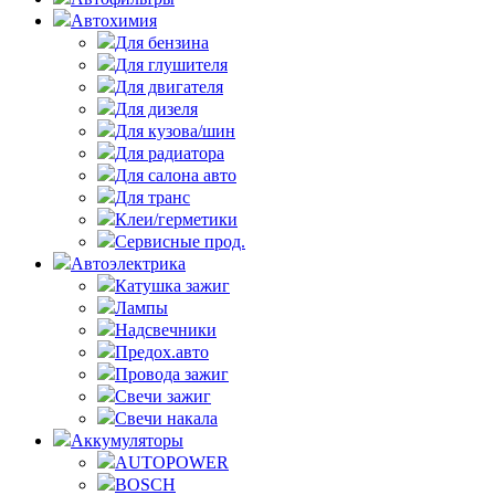
Автохимия
Для бензина
Для глушителя
Для двигателя
Для дизеля
Для кузова/шин
Для радиатора
Для салона авто
Для транс
Клеи/герметики
Сервисные прод.
Автоэлектрика
Катушка зажиг
Лампы
Надсвечники
Предох.авто
Провода зажиг
Свечи зажиг
Свечи накала
Аккумуляторы
AUTOPOWER
BOSCH