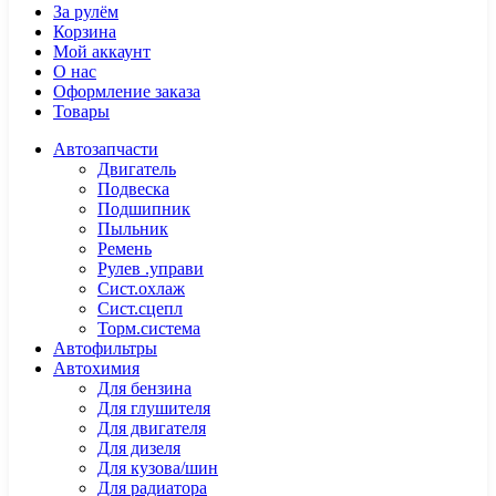
За рулём
Корзина
Мой аккаунт
О нас
Оформление заказа
Товары
Автозапчасти
Двигатель
Подвеска
Подшипник
Пыльник
Ремень
Рулев .управи
Сист.охлаж
Сист.сцепл
Торм.система
Автофильтры
Автохимия
Для бензина
Для глушителя
Для двигателя
Для дизеля
Для кузова/шин
Для радиатора