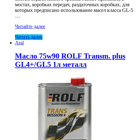
мостах, коробках передач, раздаточных коробках, для
которых предписано использование масел класса GL-5
…
Масло
Читайте далее
Aral
Читать далее
85W90
Aral
Getriebeol
Hyp
LS
Масло 75w90 ROLF Transm. plus
20л
GL4+/GL5 1л металл