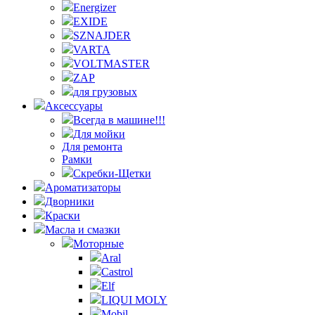
Energizer
EXIDE
SZNAJDER
VARTA
VOLTMASTER
ZAP
для грузовых
Аксессуары
Всегда в машине!!!
Для мойки
Для ремонта
Рамки
Скребки-Щетки
Ароматизаторы
Дворники
Краски
Масла и смазки
Моторные
Aral
Castrol
Elf
LIQUI MOLY
Mobil