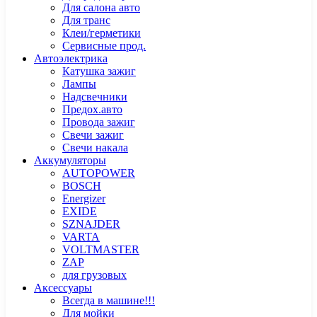
Для салона авто
Для транс
Клеи/герметики
Сервисные прод.
Автоэлектрика
Катушка зажиг
Лампы
Надсвечники
Предох.авто
Провода зажиг
Свечи зажиг
Свечи накала
Аккумуляторы
AUTOPOWER
BOSCH
Energizer
EXIDE
SZNAJDER
VARTA
VOLTMASTER
ZAP
для грузовых
Аксессуары
Всегда в машине!!!
Для мойки