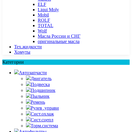
ELF
Liqui Moly
Mobil
ROLF
TOTAL
Wolf
Масла России и СНГ
оригинальные масла
Тех.жидкости
Хомуты
Категории
Автозапчасти
Двигатель
Подвеска
Подшипник
Пыльник
Ремень
Рулев .управи
Сист.охлаж
Сист.сцепл
Торм.система
Автофильтры