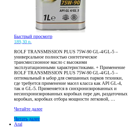
Быстрый просмотр
189,30
р.
ROLF TRANSMISSION PLUS 75W-90 GL-4/GL-5 –
универсальное полностью синтетическое
трансмиссионное масло с высокими
эксплуатационными характеристиками. + Применение
ROLF TRANSMISSION PLUS 75W-90 GL-4/GL-5 –
оптимальный в ыбор для смешанных парков техники,
где требуется применение масел класса как API GL-4,
так и GL-5. Применяется в синхронизированных и
несинхронизированных коробках пере дач, раздаточных
коробках, коробках отбора мощности легковой, …
Масло
Читайте далее
75w90
Читать далее
ROLF
Aral
Transm.
plus