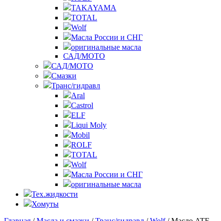
TAKAYAMA
TOTAL
Wolf
Масла России и СНГ
оригинальные масла
САД/МОТО
САД/МОТО
Смазки
Транс/гидравл
Aral
Castrol
ELF
Liqui Moly
Mobil
ROLF
TOTAL
Wolf
Масла России и СНГ
оригинальные масла
Тех.жидкости
Хомуты
Главная
/
Масла и смазки
/
Транс/гидравл
/
Wolf
/ Масло ATF