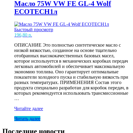
EXTENDTECH
Масло 75W VW FE GL-4 Wolf
20л
ECOTECH1л
Быстрый просмотр
196,80
р.
ОПИСАНИЕ Это полностью синтетическое масло с
низкой вязкостью, созданное на основе тщательно
отобранных высококачественных базовых масел,
которое используется в механических коробках передач
легковых автомобилей и обеспечивает максимальную
экономию топлива. Оно гарантирует оптимальные
показатели холодного пуска и стабильную вязкость при
разных температурах. ПРИМЕНЕНИЯ Состав этого
продукта специально разработан для коробок передач, в
которых рекомендуется использовать трансмиссионные
…
Масло
Читайте далее
75W
Читать далее
VW
FE
GL-
Последние новости