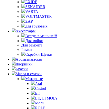
EXIDE
SZNAJDER
VARTA
VOLTMASTER
ZAP
для грузовых
Аксессуары
Всегда в машине!!!
Для мойки
Для ремонта
Рамки
Скребки-Щетки
Ароматизаторы
Дворники
Краски
Масла и смазки
Моторные
Aral
Castrol
Elf
LIQUI MOLY
Mobil
ROLF