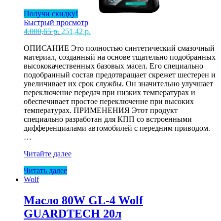
Получи скидку!
Быстрый просмотр
Первоначальная
Текущая
4.000,65
р.
251,42
р.
цена
цена:
ОПИСАНИЕ Это полностью синтетический смазочный
составляла
251,42 р..
материал, созданный на основе тщательно подобранных
4.000,65 р..
высококачественных базовых масел. Его специально
подобранный состав предотвращает скрежет шестерен и
увеличивает их срок службы. Он значительно улучшает
переключение передач при низких температурах и
обеспечивает простое переключение при высоких
температурах. ПРИМЕНЕНИЯ Этот продукт
специально разработан для КПП со встроенными
дифференциалами автомобилей с передним приводом.
…
Масло
Читайте далее
Wolf
Читать далее
10W40
Wolf
GUARDTECH
A3/B4
60л
Масло 80W GL-4 Wolf
GUARDTECH 20л