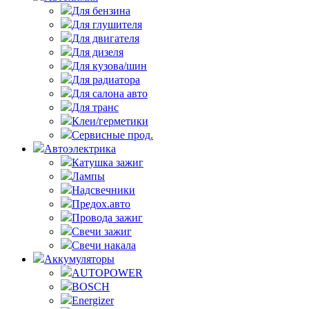
Для бензина
Для глушителя
Для двигателя
Для дизеля
Для кузова/шин
Для радиатора
Для салона авто
Для транс
Клеи/герметики
Сервисные прод.
Автоэлектрика
Катушка зажиг
Лампы
Надсвечники
Предох.авто
Провода зажиг
Свечи зажиг
Свечи накала
Аккумуляторы
AUTOPOWER
BOSCH
Energizer