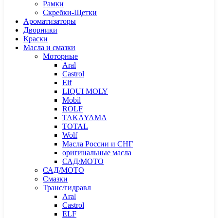
Рамки
Скребки-Щетки
Ароматизаторы
Дворники
Краски
Масла и смазки
Моторные
Aral
Castrol
Elf
LIQUI MOLY
Mobil
ROLF
TAKAYAMA
TOTAL
Wolf
Масла России и СНГ
оригинальные масла
САД/МОТО
САД/МОТО
Смазки
Транс/гидравл
Aral
Castrol
ELF