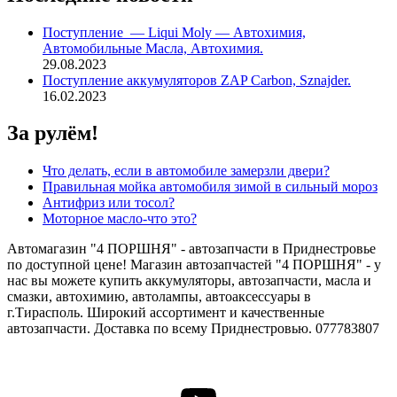
4
Wolf
Поступление — Liqui Moly — Автохимия,
ECOTECH1л
Автомобильные Масла, Автохимия.
29.08.2023
Поступление аккумуляторов ZAP Carbon, Sznajder.
16.02.2023
За рулём!
Что делать, если в автомобиле замерзли двери?
Правильная мойка автомобиля зимой в сильный мороз
Антифриз или тосол?
Моторное масло-что это?
Автомагазин "4 ПОРШНЯ" - автозапчасти в Приднестровье
по доступной цене! Магазин автозапчастей "4 ПОРШНЯ" - у
нас вы можете купить аккумуляторы, автозапчасти, масла и
смазки, автохимию, автолампы, автоаксессуары в
г.Тирасполь. Широкий ассортимент и качественные
автозапчасти. Доставка по всему Приднестровью. 077783807