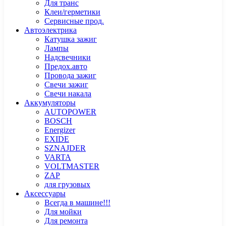
Для транс
Клеи/герметики
Сервисные прод.
Автоэлектрика
Катушка зажиг
Лампы
Надсвечники
Предох.авто
Провода зажиг
Свечи зажиг
Свечи накала
Аккумуляторы
AUTOPOWER
BOSCH
Energizer
EXIDE
SZNAJDER
VARTA
VOLTMASTER
ZAP
для грузовых
Аксессуары
Всегда в машине!!!
Для мойки
Для ремонта