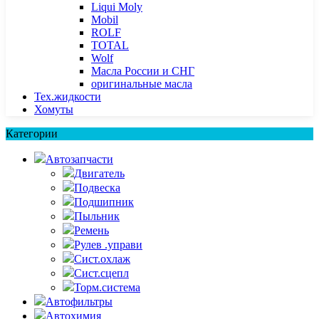
Liqui Moly
Mobil
ROLF
TOTAL
Wolf
Масла России и СНГ
оригинальные масла
Тех.жидкости
Хомуты
Категории
Автозапчасти
Двигатель
Подвеска
Подшипник
Пыльник
Ремень
Рулев .управи
Сист.охлаж
Сист.сцепл
Торм.система
Автофильтры
Автохимия