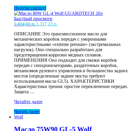
Получи скидку!
Быстрый просмотр
Первоначальная
Текущая
1.454,01
р.
1.317,23
р.
цена
цена:
ОПИСАНИЕ Это трансмиссионное масло для
составляла
1.317,23 р..
механических коробок передач с умеренными
1.454,01 р..
характеристиками «extreme pressure» (экстремальных
нагрузок). Оно специально разработано для
предотвращения коррозии медных сплавов.
ПРИМЕНЕНИЯ Оно подходит для смазки коробок
передач с синхронизаторами, раздаточных коробок,
механизмов рулевого управления и большинства задних
мостов (определенные задние мосты требуют
использования масла GL5). ХАРАКТЕРИСТИКИ
Характеристики трения: простое переключение передач.
Защита …
Масло
Читайте далее
80W
Читать далее
GL-
Wolf
4
Wolf
GUARDTECH
Масло 75W90 GL-5 Wolf