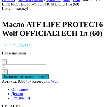
LIFE PROTECT6 Wolf OFFICIALTECH 1л (60)
Получи скидку!
Масло ATF LIFE PROTECT6
Wolf OFFICIALTECH 1л (60)
Первоначальная
Текущая
147,06
р.
125,90
р.
цена
цена:
Нет в наличии
составляла
125,90 р..
147,06 р..
-
Количество
товара
+
Масло
Возможно ли заказать товар?
ATF
Артикул:
8305467
Категория:
Wolf
LIFE
PROTECT6
Описание
Wolf
Детали
OFFICIALTECH
Отзывы (0)
1л
(60)
ПИСАНИЕ