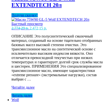
20л
EXTENDTECH 20л
Получи скидку!
Быстрый просмотр
Первоначальная
Текущая
2.774,29
р.
2.472,15
р.
цена
цена:
ОПИСАНИЕ Это полусинтетический смазочный
составляла
2.472,15 р..
материал, созданный на основе тщательно отобранных
2.774,29 р..
базовых масел высокой степени очистки. Это
трансмиссионное масло на синтетической основе с
исключительно высоким индексом вязкости. Оно
отличается превосходной текучестью при низких
температурах и гарантирует долгий срок службы масла
и шестерен. ПРИМЕНЕНИЯ Это специализированное
трансмиссионное масло, имеющее характеристики
«extreme pressure» (экстремальные нагрузки), состав
выбран с …
Масло
Читайте далее
75W90
Читать далее
GL-
Wolf
5
Wolf