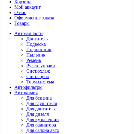
Корзина
Мой аккаунт
О нас
Оформление заказа
Товары
Автозапчасти
Двигатель
Подвеска
Подшипник
Пыльник
Ремень
Рулев .управи
Сист.охлаж
Сист.сцепл
Торм.система
Автофильтры
Автохимия
Для бензина
Для глушителя
Для двигателя
Для дизеля
Для кузова/шин
Для радиатора
Для салона авто