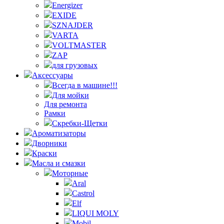
Energizer
EXIDE
SZNAJDER
VARTA
VOLTMASTER
ZAP
для грузовых
Аксессуары
Всегда в машине!!!
Для мойки
Для ремонта
Рамки
Скребки-Щетки
Ароматизаторы
Дворники
Краски
Масла и смазки
Моторные
Aral
Castrol
Elf
LIQUI MOLY
Mobil