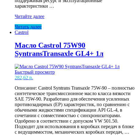
поддерживая ресурс и эксплуатационные
характеристики …
Масло
Читайте далее
Castrol
Читать далее
80W90
Castrol
Manual
EP
GL-
Масло Castrol 75W90
4
SyntransTransaxle GL4+ 1л
1л
EU
сн(12)
Быстрый просмотр
282,62
р.
Описание: Castrol Syntrans Transaxle 75W-90 – полностью
синтетическое трансмиссионное масло класса вязкости
SAE 75W-90. Разработано для обеспечения усиленных
противозадирных (EP) характеристик, по сравнению с
обычными жидкостями спецификации API GL-4, в
сочетании с совместимостью с синхронизаторами.
Одобрено в соответствии с допуском VW 501.50.
Подходит для использования в коробках передач в блоке
с ведущиммостом, механических коробках передач, …