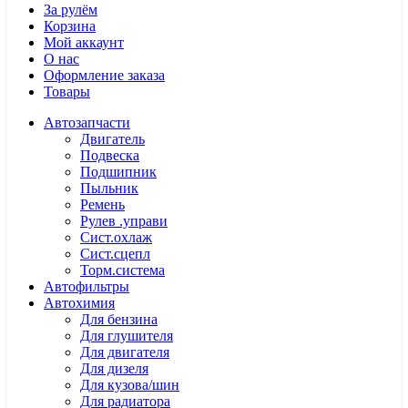
За рулём
Корзина
Мой аккаунт
О нас
Оформление заказа
Товары
Автозапчасти
Двигатель
Подвеска
Подшипник
Пыльник
Ремень
Рулев .управи
Сист.охлаж
Сист.сцепл
Торм.система
Автофильтры
Автохимия
Для бензина
Для глушителя
Для двигателя
Для дизеля
Для кузова/шин
Для радиатора