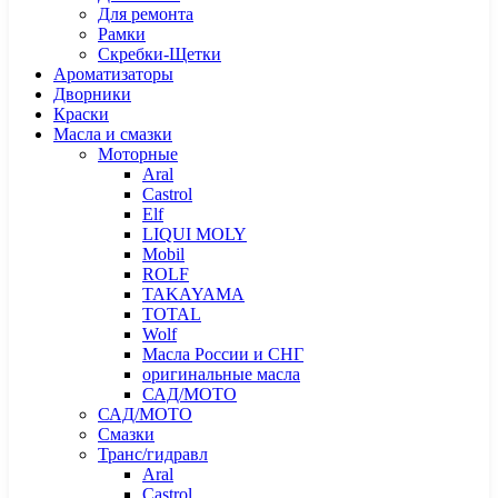
Для ремонта
Рамки
Скребки-Щетки
Ароматизаторы
Дворники
Краски
Масла и смазки
Моторные
Aral
Castrol
Elf
LIQUI MOLY
Mobil
ROLF
TAKAYAMA
TOTAL
Wolf
Масла России и СНГ
оригинальные масла
САД/МОТО
САД/МОТО
Смазки
Транс/гидравл
Aral
Castrol