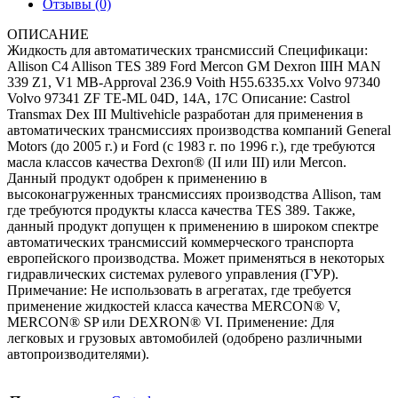
Отзывы (0)
ОПИСАНИЕ
Жидкость для автоматических трансмиссий Спецификаци:
Allison C4 Allison TES 389 Ford Mercon GM Dexron IIIH MAN
339 Z1, V1 MB-Approval 236.9 Voith H55.6335.xx Volvo 97340
Volvo 97341 ZF TE-ML 04D, 14A, 17C Описание: Castrol
Transmax Dex III Multivehicle разработан для применения в
автоматических трансмиссиях производства компаний General
Motors (до 2005 г.) и Ford (c 1983 г. по 1996 г.), где требуются
масла классов качества Dexron® (II или III) или Mercon.
Данный продукт одобрен к применению в
высоконагруженных трансмиссиях производства Allison, там
где требуются продукты класса качества TES 389. Также,
данный продукт допущен к применению в широком спектре
автоматических трансмиссий коммерческого транспорта
европейского производства. Может применяться в некоторых
гидравлических системах рулевого управления (ГУР).
Примечание: Не использовать в агрегатах, где требуется
применение жидкостей класса качества MERCON® V,
MERCON® SP или DEXRON® VI. Применение: Для
легковых и грузовых автомобилей (одобрено различными
автопроизводителями).