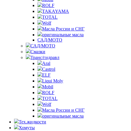
ROLF
TAKAYAMA
TOTAL
Wolf
Масла России и СНГ
оригинальные масла
САД/МОТО
САД/МОТО
Смазки
Транс/гидравл
Aral
Castrol
ELF
Liqui Moly
Mobil
ROLF
TOTAL
Wolf
Масла России и СНГ
оригинальные масла
Тех.жидкости
Хомуты