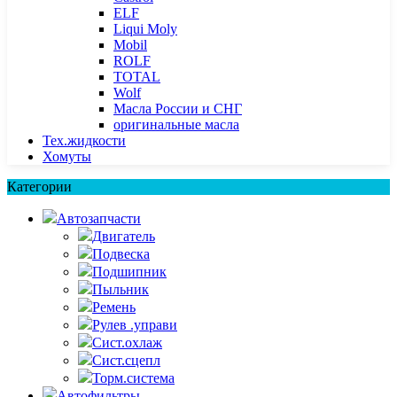
ELF
Liqui Moly
Mobil
ROLF
TOTAL
Wolf
Масла России и СНГ
оригинальные масла
Тех.жидкости
Хомуты
Категории
Автозапчасти
Двигатель
Подвеска
Подшипник
Пыльник
Ремень
Рулев .управи
Сист.охлаж
Сист.сцепл
Торм.система
Автофильтры