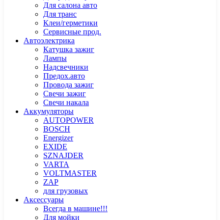
Для салона авто
Для транс
Клеи/герметики
Сервисные прод.
Автоэлектрика
Катушка зажиг
Лампы
Надсвечники
Предох.авто
Провода зажиг
Свечи зажиг
Свечи накала
Аккумуляторы
AUTOPOWER
BOSCH
Energizer
EXIDE
SZNAJDER
VARTA
VOLTMASTER
ZAP
для грузовых
Аксессуары
Всегда в машине!!!
Для мойки