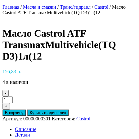
Главная
/
Масла и смазки
/
Транс/гидравл
/
Castrol
/ Масло
Castrol ATF TransmaxMultivehicle(TQ D3)1л(12
Масло Castrol ATF
TransmaxMultivehicle(TQ
D3)1л(12
156,83
р.
4 в наличии
-
Количество
товара
+
Масло
В корзину
Купить в один клик
Castrol
Артикул:
00000000301
Категория:
Castrol
ATF
TransmaxMultivehicle(TQ
Описание
D3)1л(12
Детали