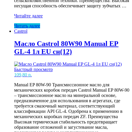
сельскохозяйственной техники. Преимущества: Высокая
несущая способность обеспечивает защиту зубчатых …
Масло
Читайте далее
Castrol
Читать далее
80W90
Castrol
Axle
EPX
GL-
Масло Castrol 80W90 Manual EP
5
GL-4 1л EU сн(12)
1л
EU
сн(12)
Быстрый просмотр
109,80
р.
Manual EP 80W-90 Трансмиссионное масло для
механических коробок передач Castrol Manual EP 80W-90
– трансмиссионное масло на минеральной основе,
предназначенное для использования в агрегатах, где
требуется смазочный материал, соответствующий
классификации API GL-4. Одобрена к применению в
механических коробках передач ZF. Преимущества
Высокая термическая стабильность предотвращает
образование отложений и загустевание масла,