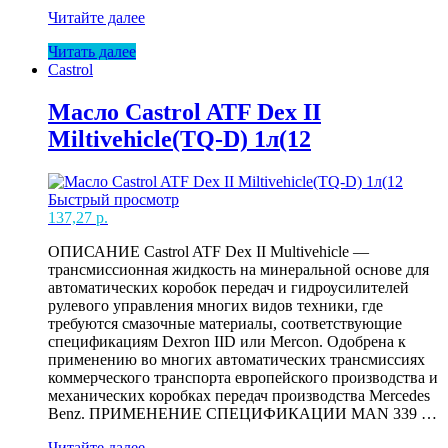
Масло
Читайте далее
Castrol
Читать далее
75W90
Castrol
SyntransTransaxle
GL4+
1л
Масло Castrol ATF Dex II
Miltivehicle(TQ-D) 1л(12
Быстрый просмотр
137,27
р.
ОПИСАНИЕ Castrol ATF Dex II Multivehicle —
трансмиссионная жидкость на минеральной основе для
автоматических коробок передач и гидроусилителей
рулевого управления многих видов техники, где
требуются смазочные материалы, соответствующие
спецификациям Dexron IID или Mercon. Одобрена к
применению во многих автоматических трансмиссиях
коммерческого транспорта европейского производства и
механических коробках передач производства Mercedes
Benz. ПРИМЕНЕНИЕ СПЕЦИФИКАЦИИ MAN 339 …
Масло
Читайте далее