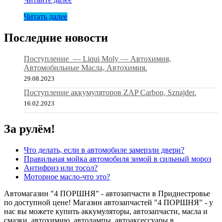
Castrol
Читать далее
ATF
Dex
II
Последние новости
Miltivehicle(TQ-
D)
Поступление — Liqui Moly — Автохимия,
1л(12
Автомобильные Масла, Автохимия.
29.08.2023
Поступление аккумуляторов ZAP Carbon, Sznajder.
16.02.2023
За рулём!
Что делать, если в автомобиле замерзли двери?
Правильная мойка автомобиля зимой в сильный мороз
Антифриз или тосол?
Моторное масло-что это?
Автомагазин "4 ПОРШНЯ" - автозапчасти в Приднестровье
по доступной цене! Магазин автозапчастей "4 ПОРШНЯ" - у
нас вы можете купить аккумуляторы, автозапчасти, масла и
смазки, автохимию, автолампы, автоаксессуары в