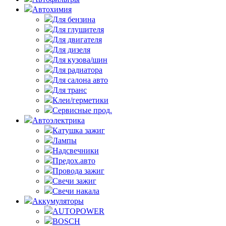
Автохимия
Для бензина
Для глушителя
Для двигателя
Для дизеля
Для кузова/шин
Для радиатора
Для салона авто
Для транс
Клеи/герметики
Сервисные прод.
Автоэлектрика
Катушка зажиг
Лампы
Надсвечники
Предох.авто
Провода зажиг
Свечи зажиг
Свечи накала
Аккумуляторы
AUTOPOWER
BOSCH