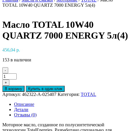
TOTAL 10W40 QUARTZ 7000 ENERGY 5л(4)
Масло TOTAL 10W40
QUARTZ 7000 ENERGY 5л(4)
456,04
р.
153 в наличии
-
Количество
товара
+
Масло
В корзину
Купить в один клик
TOTAL
Артикул:
462322-A-025407
Категория:
TOTAL
10W40
QUARTZ
Описание
7000
Детали
ENERGY
Отзывы (0)
5л(4)
Моторное масло, созданное по полусинтетической
технологии TotalEnergies. Разработано специально для