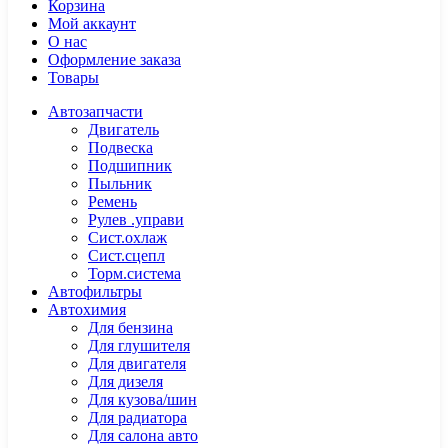
Корзина
Мой аккаунт
О нас
Оформление заказа
Товары
Автозапчасти
Двигатель
Подвеска
Подшипник
Пыльник
Ремень
Рулев .управи
Сист.охлаж
Сист.сцепл
Торм.система
Автофильтры
Автохимия
Для бензина
Для глушителя
Для двигателя
Для дизеля
Для кузова/шин
Для радиатора
Для салона авто