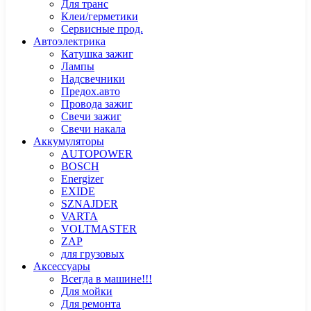
Для транс
Клеи/герметики
Сервисные прод.
Автоэлектрика
Катушка зажиг
Лампы
Надсвечники
Предох.авто
Провода зажиг
Свечи зажиг
Свечи накала
Аккумуляторы
AUTOPOWER
BOSCH
Energizer
EXIDE
SZNAJDER
VARTA
VOLTMASTER
ZAP
для грузовых
Аксессуары
Всегда в машине!!!
Для мойки
Для ремонта