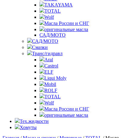
TAKAYAMA
TOTAL
Wolf
Масла России и СНГ
оригинальные масла
САД/МОТО
САД/МОТО
Смазки
Транс/гидравл
Aral
Castrol
ELF
Liqui Moly
Mobil
ROLF
TOTAL
Wolf
Масла России и СНГ
оригинальные масла
Тех.жидкости
Хомуты
Главная
/
Масла и смазки
/
Моторные
/
TOTAL
/ Масло