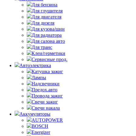
Для бензина
Для глушителя
Для двигателя
Для дизеля
Для кузова/шин
Для радиатора
Для салона авто
Для транс
Клеи/герметики
Сервисные прод.
Автоэлектрика
Катушка зажиг
Лампы
Надсвечники
Предох.авто
Провода зажиг
Свечи зажиг
Свечи накала
Аккумуляторы
AUTOPOWER
BOSCH
Energizer