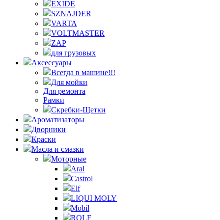
EXIDE
SZNAJDER
VARTA
VOLTMASTER
ZAP
для грузовых
Аксессуары
Всегда в машине!!!
Для мойки
Для ремонта
Рамки
Скребки-Щетки
Ароматизаторы
Дворники
Краски
Масла и смазки
Моторные
Aral
Castrol
Elf
LIQUI MOLY
Mobil
ROLF