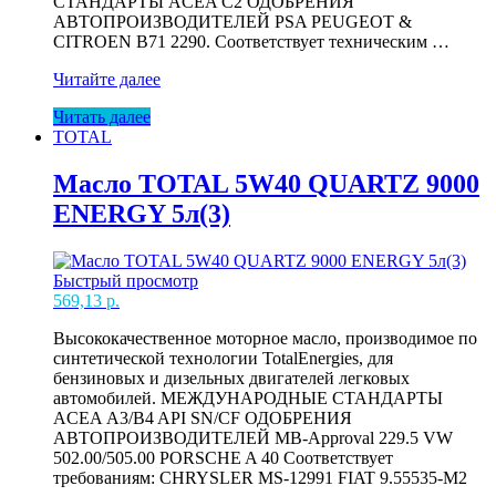
СТАНДАРТЫ ACEA C2 ОДОБРЕНИЯ
АВТОПРОИЗВОДИТЕЛЕЙ PSA PEUGEOT &
CITROEN B71 2290. Cоответствует техническим …
Масло
Читайте далее
TOTAL
Читать далее
5W30
TOTAL
QUARTZ
INEO
ECS
Масло TOTAL 5W40 QUARTZ 9000
1л
ENERGY 5л(3)
Быстрый просмотр
569,13
р.
Высококачественное моторное масло, производимое по
синтетической технологии TotalEnergies, для
бензиновых и дизельных двигателей легковых
автомобилей. МЕЖДУНАРОДНЫЕ СТАНДАРТЫ
ACEA А3/B4 API SN/CF ОДОБРЕНИЯ
АВТОПРОИЗВОДИТЕЛЕЙ MB-Approval 229.5 VW
502.00/505.00 PORSCHE A 40 Соответствует
требованиям: CHRYSLER MS-12991 FIAT 9.55535-M2