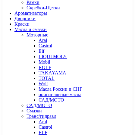
Рамки
Скребки-Щетки
Ароматизаторы
Дворники
Краски
Масла и смазки
Моторные
Aral
Castrol
Elf
LIQUI MOLY
Mobil
ROLF
TAKAYAMA
TOTAL
Wolf
Масла России и СНГ
оригинальные масла
САД/МОТО
САД/МОТО
Смазки
Транс/гидравл
Aral
Castrol
ELF