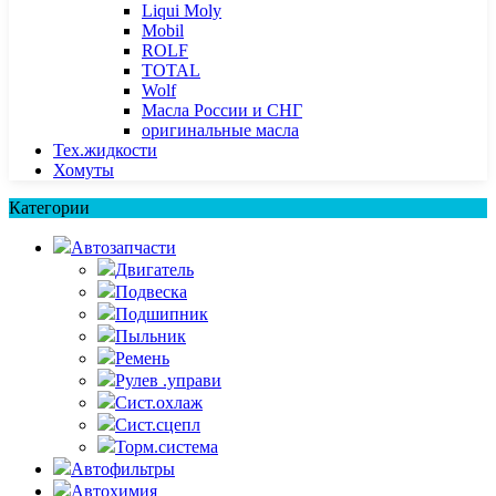
Liqui Moly
Mobil
ROLF
TOTAL
Wolf
Масла России и СНГ
оригинальные масла
Тех.жидкости
Хомуты
Категории
Автозапчасти
Двигатель
Подвеска
Подшипник
Пыльник
Ремень
Рулев .управи
Сист.охлаж
Сист.сцепл
Торм.система
Автофильтры
Автохимия