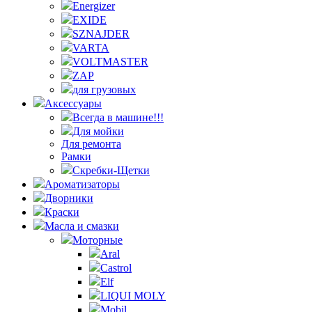
Energizer
EXIDE
SZNAJDER
VARTA
VOLTMASTER
ZAP
для грузовых
Аксессуары
Всегда в машине!!!
Для мойки
Для ремонта
Рамки
Скребки-Щетки
Ароматизаторы
Дворники
Краски
Масла и смазки
Моторные
Aral
Castrol
Elf
LIQUI MOLY
Mobil