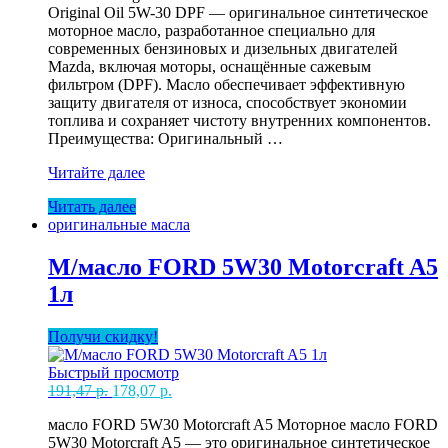
Original Oil 5W-30 DPF — оригинальное синтетическое
моторное масло, разработанное специально для
современных бензиновых и дизельных двигателей
Mazda, включая моторы, оснащённые сажевым
фильтром (DPF). Масло обеспечивает эффективную
защиту двигателя от износа, способствует экономии
топлива и сохраняет чистоту внутренних компонентов.
Преимущества: Оригинальный …
М/
Читайте далее
масло
Читать далее
MAZDA
оригинальные масла
Original
5W30
DPF
М/масло FORD 5W30 Motorcraft A5
1л
1л
Получи скидку!
Быстрый просмотр
Первоначальная
Текущая
191,47
р.
178,07
р.
цена
цена:
масло FORD 5W30 Motorcraft A5 Моторное масло FORD
составляла
178,07 р..
5W30 Motorcraft A5 — это оригинальное синтетическое
191,47 р..