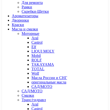
Для ремонта
Рамки
Скребки-Щетки
Ароматизаторы
Дворники
Краски
Масла и смазки
Моторные
Aral
Castrol
Elf
LIQUI MOLY
Mobil
ROLF
TAKAYAMA
TOTAL
Wolf
Масла России и СНГ
оригинальные масла
САД/МОТО
САД/МОТО
Смазки
Транс/гидравл
Aral
Castrol