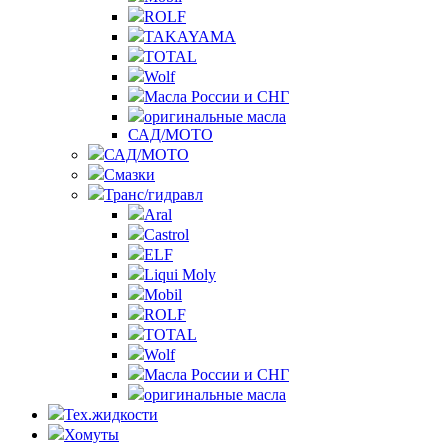
ROLF
TAKAYAMA
TOTAL
Wolf
Масла России и СНГ
оригинальные масла
САД/МОТО
САД/МОТО
Смазки
Транс/гидравл
Aral
Castrol
ELF
Liqui Moly
Mobil
ROLF
TOTAL
Wolf
Масла России и СНГ
оригинальные масла
Тех.жидкости
Хомуты