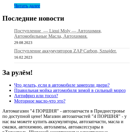
масло
Читать далее
NISSAN
5W30
С4
Последние новости
DPF
5л
Поступление — Liqui Moly — Автохимия,
Автомобильные Масла, Автохимия.
29.08.2023
Поступление аккумуляторов ZAP Carbon, Sznajder.
16.02.2023
За рулём!
Что делать, если в автомобиле замерзли двери?
Правильная мойка автомобиля зимой в сильный мороз
Антифриз или тосол?
Моторное масло-что это?
Автомагазин "4 ПОРШНЯ" - автозапчасти в Приднестровье
по доступной цене! Магазин автозапчастей "4 ПОРШНЯ" - у
нас вы можете купить аккумуляторы, автозапчасти, масла и
смазки, автохимию, автолампы, автоаксессуары в