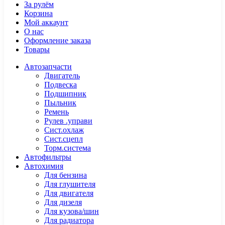
За рулём
Корзина
Мой аккаунт
О нас
Оформление заказа
Товары
Автозапчасти
Двигатель
Подвеска
Подшипник
Пыльник
Ремень
Рулев .управи
Сист.охлаж
Сист.сцепл
Торм.система
Автофильтры
Автохимия
Для бензина
Для глушителя
Для двигателя
Для дизеля
Для кузова/шин
Для радиатора