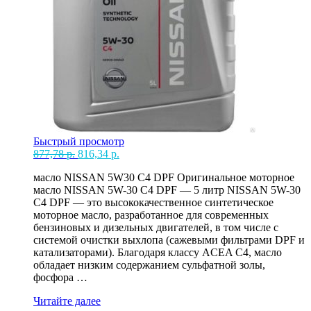
Быстрый просмотр
Первоначальная
Текущая
877,78
р.
816,34
р.
цена
цена:
масло NISSAN 5W30 С4 DPF Оригинальное моторное
составляла
816,34 р..
масло NISSAN 5W-30 C4 DPF — 5 литр NISSAN 5W-30
877,78 р..
C4 DPF — это высококачественное синтетическое
моторное масло, разработанное для современных
бензиновых и дизельных двигателей, в том числе с
системой очистки выхлопа (сажевыми фильтрами DPF и
катализаторами). Благодаря классу ACEA C4, масло
обладает низким содержанием сульфатной золы,
фосфора …
М/
Читайте далее