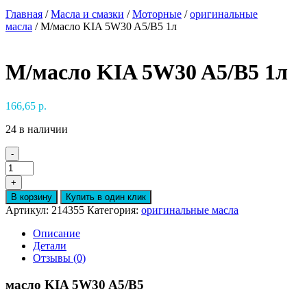
Главная
/
Масла и смазки
/
Моторные
/
оригинальные
масла
/ М/масло KIA 5W30 A5/B5 1л
М/масло KIA 5W30 A5/B5 1л
166,65
р.
24 в наличии
-
Количество
товара
+
М/
В корзину
Купить в один клик
масло
Артикул:
214355
Категория:
оригинальные масла
KIA
5W30
Описание
A5/B5
Детали
1л
Отзывы (0)
масло KIA 5W30 A5/B5