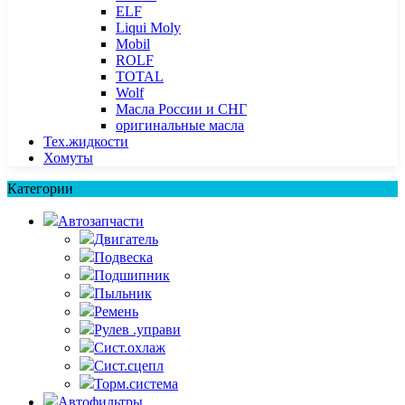
ELF
Liqui Moly
Mobil
ROLF
TOTAL
Wolf
Масла России и СНГ
оригинальные масла
Тех.жидкости
Хомуты
Категории
Автозапчасти
Двигатель
Подвеска
Подшипник
Пыльник
Ремень
Рулев .управи
Сист.охлаж
Сист.сцепл
Торм.система
Автофильтры