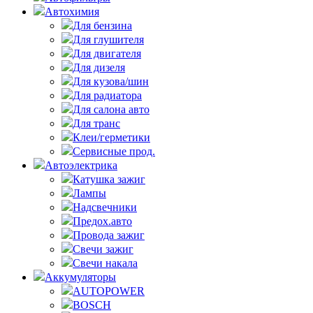
Автохимия
Для бензина
Для глушителя
Для двигателя
Для дизеля
Для кузова/шин
Для радиатора
Для салона авто
Для транс
Клеи/герметики
Сервисные прод.
Автоэлектрика
Катушка зажиг
Лампы
Надсвечники
Предох.авто
Провода зажиг
Свечи зажиг
Свечи накала
Аккумуляторы
AUTOPOWER
BOSCH