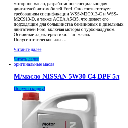
моторное масло, разработанное специально для
двигателей автомобилей Ford. Оно соответствует
требованиям спецификации WSS-M2C913-C и WSS-
M2C913-D, а также ACEA A5/B5, что делает его
подходящим для большинства бензиновых и дизельных
двигателей Ford, включая моторы с турбонаддувом.
Основные характеристики: Тип масла:
Полусинтетическое или …
М/
Читайте далее
масло
Читать далее
FORD
оригинальные масла
5W30
Motorcraft
A5
М/масло NISSAN 5W30 С4 DPF 5л
1л
Получи скидку!