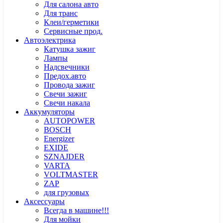
Для салона авто
Для транс
Клеи/герметики
Сервисные прод.
Автоэлектрика
Катушка зажиг
Лампы
Надсвечники
Предох.авто
Провода зажиг
Свечи зажиг
Свечи накала
Аккумуляторы
AUTOPOWER
BOSCH
Energizer
EXIDE
SZNAJDER
VARTA
VOLTMASTER
ZAP
для грузовых
Аксессуары
Всегда в машине!!!
Для мойки