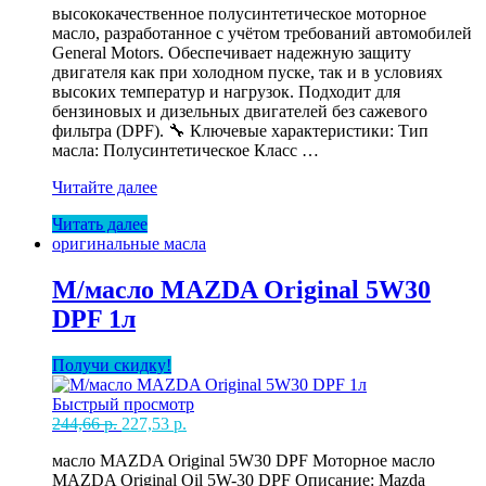
высококачественное полусинтетическое моторное
масло, разработанное с учётом требований автомобилей
General Motors. Обеспечивает надежную защиту
двигателя как при холодном пуске, так и в условиях
высоких температур и нагрузок. Подходит для
бензиновых и дизельных двигателей без сажевого
фильтра (DPF). 🔧 Ключевые характеристики: Тип
масла: Полусинтетическое Класс …
М/
Читайте далее
масло
Читать далее
GM
оригинальные масла
10W40
Motoroel
5л
М/масло MAZDA Original 5W30
DPF 1л
Получи скидку!
Быстрый просмотр
Первоначальная
Текущая
244,66
р.
227,53
р.
цена
цена:
масло MAZDA Original 5W30 DPF Моторное масло
составляла
227,53 р..
MAZDA Original Oil 5W-30 DPF Описание: Mazda
244,66 р..