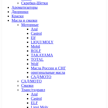
Скребки-Щетки
Ароматизаторы
Дворники
Краски
Масла и смазки
Моторные
Aral
Castrol
Elf
LIQUI MOLY
Mobil
ROLF
TAKAYAMA
TOTAL
Wolf
Масла России и СНГ
оригинальные масла
САД/МОТО
САД/МОТО
Смазки
Транс/гидравл
Aral
Castrol
ELF
Liqui Moly