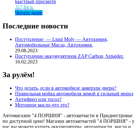
Быстрый просмотр
317,84
р.
Читать далее
Последние новости
Поступление — Liqui Moly — Автохимия,
Автомобильные Масла, Автохимия.
29.08.2023
Поступление аккумуляторов ZAP Carbon, Sznajder.
16.02.2023
За рулём!
Что делать, если в автомобиле замерзли двери?
Правильная мойка автомобиля зимой в сильный мороз
Антифриз или тосол?
Моторное масло-что это?
Автомагазин "4 ПОРШНЯ" - автозапчасти в Приднестровье
по доступной цене! Магазин автозапчастей "4 ПОРШНЯ" - у
нас вы можете купить аккумуляторы, автозапчасти, масла и
смазки, автохимию, автолампы, автоаксессуары в
г.Тирасполь. Широкий ассортимент и качественные