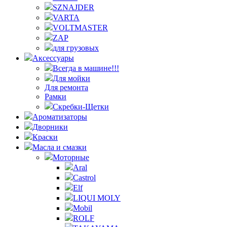
SZNAJDER
VARTA
VOLTMASTER
ZAP
для грузовых
Аксессуары
Всегда в машине!!!
Для мойки
Для ремонта
Рамки
Скребки-Щетки
Ароматизаторы
Дворники
Краски
Масла и смазки
Моторные
Aral
Castrol
Elf
LIQUI MOLY
Mobil
ROLF