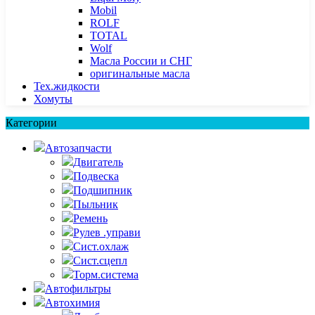
Mobil
ROLF
TOTAL
Wolf
Масла России и СНГ
оригинальные масла
Тех.жидкости
Хомуты
Категории
Автозапчасти
Двигатель
Подвеска
Подшипник
Пыльник
Ремень
Рулев .управи
Сист.охлаж
Сист.сцепл
Торм.система
Автофильтры
Автохимия