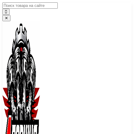
Перейти
к
содержимому
✕