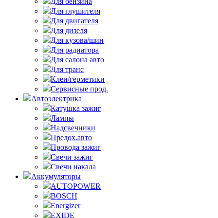
Для бензина
Для глушителя
Для двигателя
Для дизеля
Для кузова/шин
Для радиатора
Для салона авто
Для транс
Клеи/герметики
Сервисные прод.
Автоэлектрика
Катушка зажиг
Лампы
Надсвечники
Предох.авто
Провода зажиг
Свечи зажиг
Свечи накала
Аккумуляторы
AUTOPOWER
BOSCH
Energizer
EXIDE