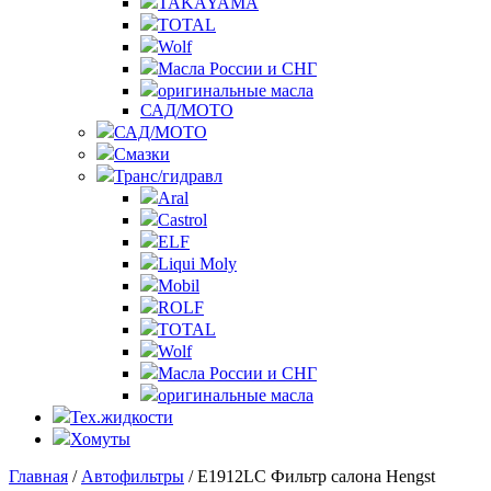
TAKAYAMA
TOTAL
Wolf
Масла России и СНГ
оригинальные масла
САД/МОТО
САД/МОТО
Смазки
Транс/гидравл
Aral
Castrol
ELF
Liqui Moly
Mobil
ROLF
TOTAL
Wolf
Масла России и СНГ
оригинальные масла
Тех.жидкости
Хомуты
Главная
/
Автофильтры
/ E1912LC Фильтр салона Hengst