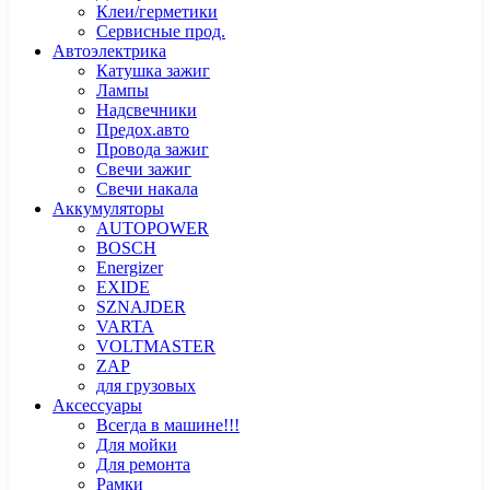
Клеи/герметики
Сервисные прод.
Автоэлектрика
Катушка зажиг
Лампы
Надсвечники
Предох.авто
Провода зажиг
Свечи зажиг
Свечи накала
Аккумуляторы
AUTOPOWER
BOSCH
Energizer
EXIDE
SZNAJDER
VARTA
VOLTMASTER
ZAP
для грузовых
Аксессуары
Всегда в машине!!!
Для мойки
Для ремонта
Рамки