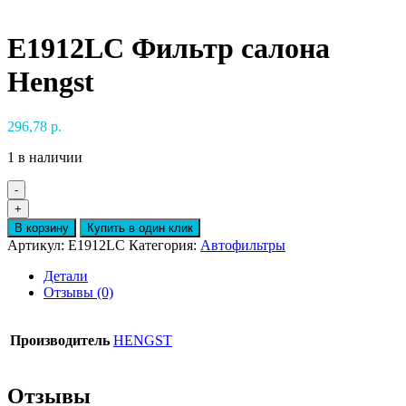
E1912LC Фильтр салона
Hengst
296,78
р.
1 в наличии
-
Количество
+
товара
В корзину
Купить в один клик
E1912LC
Артикул:
E1912LC
Категория:
Автофильтры
Фильтр
салона
Детали
Hengst
Отзывы (0)
Производитель
HENGST
Отзывы