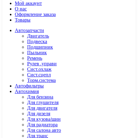
Мой аккаунт
О нас
Оформление заказа
Товары
Автозапчасти
Двигатель
Подвеска
Подшипник
Пыльник
Ремень
Рулев .управи
Сист.охлаж
Сист.сцепл
Торм.система
Автофильтры
Автохимия
Для бензина
Для глушителя
Для двигателя
Для дизеля
Для кузова/шин
Для радиатора
Для салона авто
Для транс