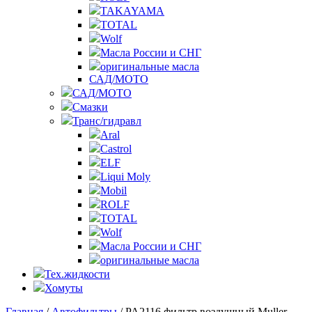
TAKAYAMA
TOTAL
Wolf
Масла России и СНГ
оригинальные масла
САД/МОТО
САД/МОТО
Смазки
Транс/гидравл
Aral
Castrol
ELF
Liqui Moly
Mobil
ROLF
TOTAL
Wolf
Масла России и СНГ
оригинальные масла
Тех.жидкости
Хомуты
Главная
/
Автофильтры
/ PA2116 фильтр воздушный Muller