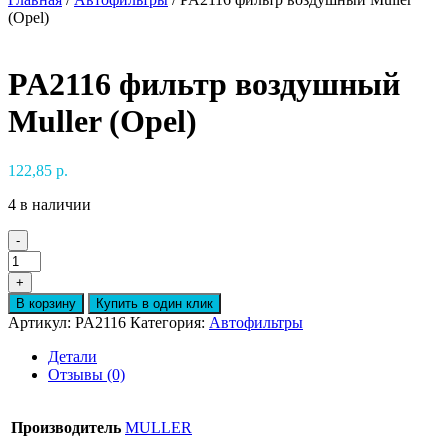
(Opel)
PA2116 фильтр воздушный
Muller (Opel)
122,85
р.
4 в наличии
-
Количество
товара
+
PA2116
В корзину
Купить в один клик
фильтр
Артикул:
PA2116
Категория:
Автофильтры
воздушный
Muller
Детали
(Opel)
Отзывы (0)
Производитель
MULLER