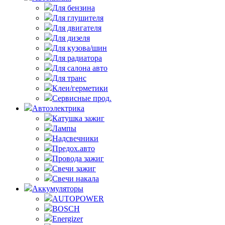
Для бензина
Для глушителя
Для двигателя
Для дизеля
Для кузова/шин
Для радиатора
Для салона авто
Для транс
Клеи/герметики
Сервисные прод.
Автоэлектрика
Катушка зажиг
Лампы
Надсвечники
Предох.авто
Провода зажиг
Свечи зажиг
Свечи накала
Аккумуляторы
AUTOPOWER
BOSCH
Energizer