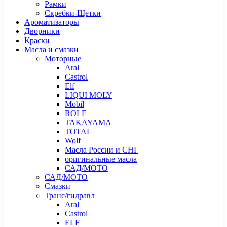
Рамки
Скребки-Щетки
Ароматизаторы
Дворники
Краски
Масла и смазки
Моторные
Aral
Castrol
Elf
LIQUI MOLY
Mobil
ROLF
TAKAYAMA
TOTAL
Wolf
Масла России и СНГ
оригинальные масла
САД/МОТО
САД/МОТО
Смазки
Транс/гидравл
Aral
Castrol
ELF