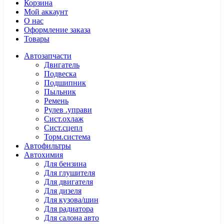
Корзина
Мой аккаунт
О нас
Оформление заказа
Товары
Автозапчасти
Двигатель
Подвеска
Подшипник
Пыльник
Ремень
Рулев .управи
Сист.охлаж
Сист.сцепл
Торм.система
Автофильтры
Автохимия
Для бензина
Для глушителя
Для двигателя
Для дизеля
Для кузова/шин
Для радиатора
Для салона авто