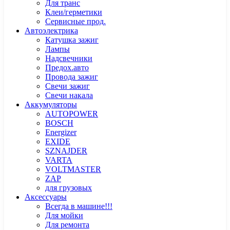
Для транс
Клеи/герметики
Сервисные прод.
Автоэлектрика
Катушка зажиг
Лампы
Надсвечники
Предох.авто
Провода зажиг
Свечи зажиг
Свечи накала
Аккумуляторы
AUTOPOWER
BOSCH
Energizer
EXIDE
SZNAJDER
VARTA
VOLTMASTER
ZAP
для грузовых
Аксессуары
Всегда в машине!!!
Для мойки
Для ремонта