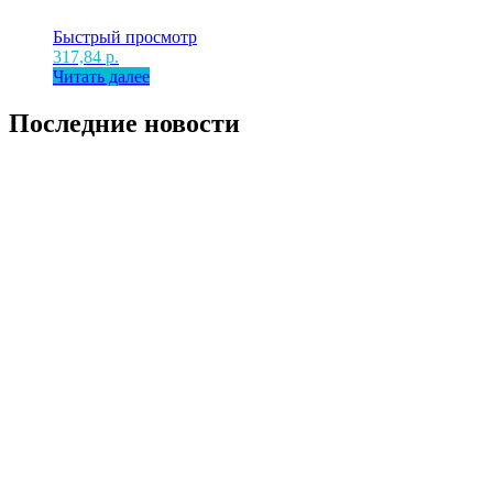
Быстрый просмотр
317,84
р.
Читать далее
Последние новости
Поступление — Liqui Moly — Автохимия,
Автомобильные Масла, Автохимия.
29.08.2023
Поступление аккумуляторов ZAP Carbon, Sznajder.
16.02.2023
За рулём!
Что делать, если в автомобиле замерзли двери?
Правильная мойка автомобиля зимой в сильный мороз
Антифриз или тосол?
Моторное масло-что это?
Автомагазин "4 ПОРШНЯ" - автозапчасти в Приднестровье
по доступной цене! Магазин автозапчастей "4 ПОРШНЯ" - у
нас вы можете купить аккумуляторы, автозапчасти, масла и