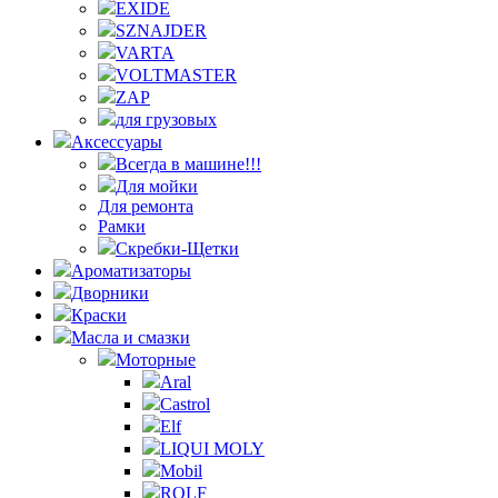
EXIDE
SZNAJDER
VARTA
VOLTMASTER
ZAP
для грузовых
Аксессуары
Всегда в машине!!!
Для мойки
Для ремонта
Рамки
Скребки-Щетки
Ароматизаторы
Дворники
Краски
Масла и смазки
Моторные
Aral
Castrol
Elf
LIQUI MOLY
Mobil
ROLF