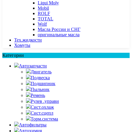
Liqui Moly
Mobil
ROLF
TOTAL
Wolf
Масла России и СНГ
оригинальные масла
Тех.жидкости
Хомуты
Категории
Автозапчасти
Двигатель
Подвеска
Подшипник
Пыльник
Ремень
Рулев .управи
Сист.охлаж
Сист.сцепл
Торм.система
Автофильтры
Автохимия