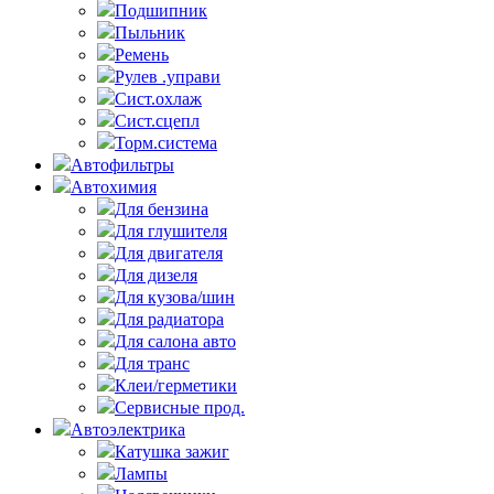
Подшипник
Пыльник
Ремень
Рулев .управи
Сист.охлаж
Сист.сцепл
Торм.система
Автофильтры
Автохимия
Для бензина
Для глушителя
Для двигателя
Для дизеля
Для кузова/шин
Для радиатора
Для салона авто
Для транс
Клеи/герметики
Сервисные прод.
Автоэлектрика
Катушка зажиг
Лампы