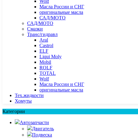
Wolf
Масла России и СНГ
оригинальные масла
САД/МОТО
САД/МОТО
Смазки
Транс/гидравл
Aral
Castrol
ELF
Liqui Moly
Mobil
ROLF
TOTAL
Wolf
Масла России и СНГ
оригинальные масла
Тех.жидкости
Хомуты
Категории
Автозапчасти
Двигатель
Подвеска