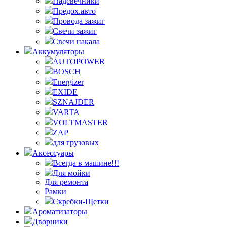
Надсвечники
Предох.авто
Провода зажиг
Свечи зажиг
Свечи накала
Аккумуляторы
AUTOPOWER
BOSCH
Energizer
EXIDE
SZNAJDER
VARTA
VOLTMASTER
ZAP
для грузовых
Аксессуары
Всегда в машине!!!
Для мойки
Для ремонта
Рамки
Скребки-Щетки
Ароматизаторы
Дворники