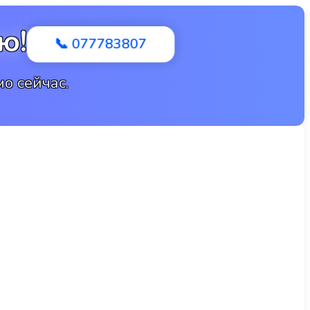
ю!
📞 077783807
о сейчас.