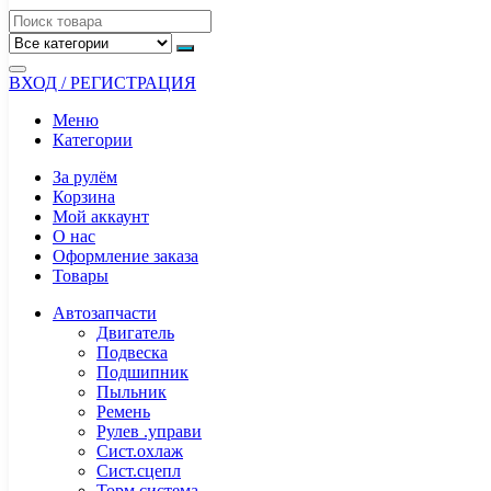
ВХОД / РЕГИСТРАЦИЯ
Меню
Категории
За рулём
Корзина
Мой аккаунт
О нас
Оформление заказа
Товары
Автозапчасти
Двигатель
Подвеска
Подшипник
Пыльник
Ремень
Рулев .управи
Сист.охлаж
Сист.сцепл
Торм.система