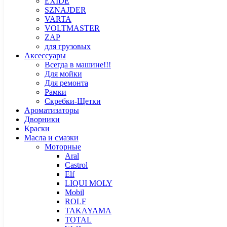
EXIDE
SZNAJDER
VARTA
VOLTMASTER
ZAP
для грузовых
Аксессуары
Всегда в машине!!!
Для мойки
Для ремонта
Рамки
Скребки-Щетки
Ароматизаторы
Дворники
Краски
Масла и смазки
Моторные
Aral
Castrol
Elf
LIQUI MOLY
Mobil
ROLF
TAKAYAMA
TOTAL