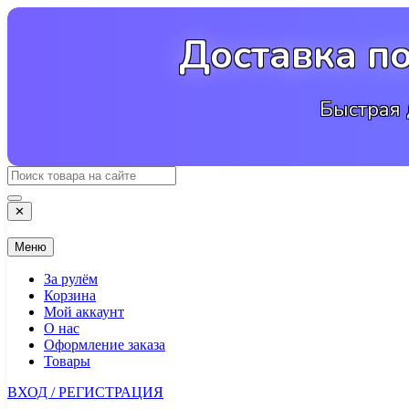
Перейти
к
Доставка п
содержимому
Быстрая 
✕
Меню
За рулём
Корзина
Мой аккаунт
О нас
Оформление заказа
Товары
ВХОД / РЕГИСТРАЦИЯ