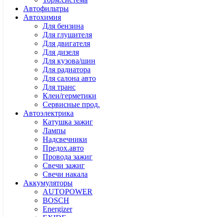
Автофильтры
Автохимия
Для бензина
Для глушителя
Для двигателя
Для дизеля
Для кузова/шин
Для радиатора
Для салона авто
Для транс
Клеи/герметики
Сервисные прод.
Автоэлектрика
Катушка зажиг
Лампы
Надсвечники
Предох.авто
Провода зажиг
Свечи зажиг
Свечи накала
Аккумуляторы
AUTOPOWER
BOSCH
Energizer