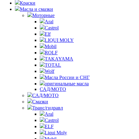
Краски
Масла и смазки
Моторные
Aral
Castrol
Elf
LIQUI MOLY
Mobil
ROLF
TAKAYAMA
TOTAL
Wolf
Масла России и СНГ
оригинальные масла
САД/МОТО
САД/МОТО
Смазки
Транс/гидравл
Aral
Castrol
ELF
Liqui Moly
Mobil