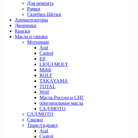
Для ремонта
Рамки
Скребки-Щетки
Ароматизаторы
Дворники
Краски
Масла и смазки
Моторные
Aral
Castrol
Elf
LIQUI MOLY
Mobil
ROLF
TAKAYAMA
TOTAL
Wolf
Масла России и СНГ
оригинальные масла
САД/МОТО
САД/МОТО
Смазки
Транс/гидравл
Aral
Castrol