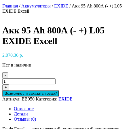
Главная
/
Аккумуляторы
/
EXIDE
/ Акк 95 Ah 800А (- +) L05
EXIDE Excell
Акк 95 Ah 800А (- +) L05
EXIDE Excell
2.070,36
р.
Нет в наличии
-
Количество
товара
+
Акк
Возможно ли заказать товар?
95
Артикул:
EB950
Категория:
EXIDE
Ah
800А
Описание
(-
Детали
+)
Отзывы (0)
L05
EXIDE
Exide Excell — это надежный, универсальный аккумулятор,