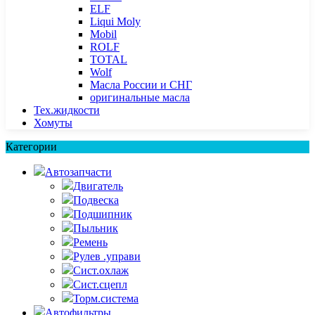
ELF
Liqui Moly
Mobil
ROLF
TOTAL
Wolf
Масла России и СНГ
оригинальные масла
Тех.жидкости
Хомуты
Категории
Автозапчасти
Двигатель
Подвеска
Подшипник
Пыльник
Ремень
Рулев .управи
Сист.охлаж
Сист.сцепл
Торм.система
Автофильтры