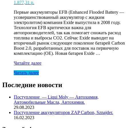
1.877,31
р.
Первые аккумуляторы EFB (Enhanced Flooded Battery —
усовершенствованный аккумулятор с жидким
электролитом) компания Exide выпустила в 2008 году.
Технология EFB критически важна для
автопроизводителей, так как помогает снижать расход
топлива и выбросы CO2. Сейчас Exide выводит на
вторичный рынок следующее поколение батарей Carbon
Boost 2.0, разработанных для поставок на первичную
комплектацию (OE). Новая батарея Exide …
Акк
Читайте далее
65
Читать далее
Ah
650А
(-
Последние новости
+)
EXIDE
Поступление — Liqui Moly — Автохимия,
EFB
Автомобильные Масла, Автохимия.
Carbon
29.08.2023
2.0
Поступление аккумуляторов ZAP Carbon, Sznajder.
низкий
16.02.2023