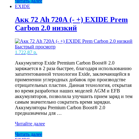
Читать далее
Ah
EXIDE
680А
(-
+)
Акк 72 Ah 720А (- +) EXIDE Prem
EXIDE
Carbon 2.0 низкий
Start-
Stop
AGM
Быстрый просмотр
1.722,87
р.
Аккумулятор Exide Premium Carbon Boost® 2.0
заряжается в 2 раза быстрее, благодаря использованию
запатентованной технологии Exide, заключающейся в
применении углеродных добавок при производстве
отрицательных пластин. Данная технология, открытая
во время разработки наших моделей AGM и EFB
аккумуляторов, позволила улучшить прием заряд и тем
самым значительно сократить время зарядки.
Аккумуляторы Premium Carbon Boost® 2.0
предназначены для …
Акк
Читайте далее
72
Читать далее
Ah