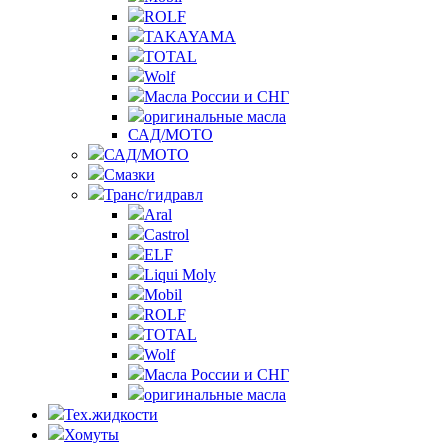
ROLF
TAKAYAMA
TOTAL
Wolf
Масла России и СНГ
оригинальные масла
САД/МОТО
САД/МОТО
Смазки
Транс/гидравл
Aral
Castrol
ELF
Liqui Moly
Mobil
ROLF
TOTAL
Wolf
Масла России и СНГ
оригинальные масла
Тех.жидкости
Хомуты