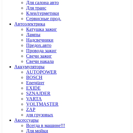
Для салона авто
Для транс
Клеи/герметики
Сервисные прод.
Автоэлектрика
Катушка зажиг
Лампы
Надсвечники
Предох.авто
Провода зажиг
Свечи зажиг
Свечи накала
Аккумуляторы
AUTOPOWER
BOSCH
Energizer
EXIDE
SZNAJDER
VARTA
VOLTMASTER
ZAP
для грузовых
Аксессуары
Всегда в машине!!!
Для мойки