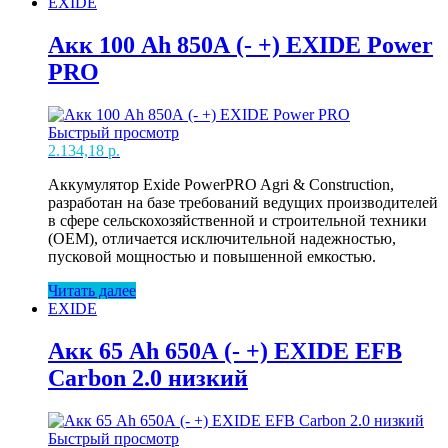
EXIDE
720А
(-
+)
Акк 100 Ah 850А (- +) EXIDE Power
EXIDE
PRO
Prem
Carbon
2.0
низкий
Быстрый просмотр
2.134,18
р.
Аккумулятор Exide PowerPRO Agri & Construction,
разработан на базе требований ведущих производителей
в сфере сельскохозяйственной и строительной техники
(OEM), отличается исключительной надежностью,
пусковой мощностью и повышенной емкостью.
Читать далее
EXIDE
Акк 65 Ah 650А (- +) EXIDE EFB
Carbon 2.0 низкий
Быстрый просмотр