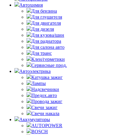
Автохимия
Для бензина
Для глушителя
Для двигателя
Для дизеля
Для кузова/шин
Для радиатора
Для салона авто
Для транс
Клеи/герметики
Сервисные прод.
Автоэлектрика
Катушка зажиг
Лампы
Надсвечники
Предох.авто
Провода зажиг
Свечи зажиг
Свечи накала
Аккумуляторы
AUTOPOWER
BOSCH