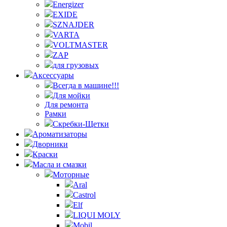
Energizer
EXIDE
SZNAJDER
VARTA
VOLTMASTER
ZAP
для грузовых
Аксессуары
Всегда в машине!!!
Для мойки
Для ремонта
Рамки
Скребки-Щетки
Ароматизаторы
Дворники
Краски
Масла и смазки
Моторные
Aral
Castrol
Elf
LIQUI MOLY
Mobil