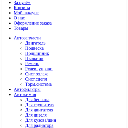
За рулём
Корзина
Мой аккаунт
О нас
Оформление заказа
Товары
Автозапчасти
Двигатель
Подвеска
Подшипник
Пыльник
Ремень
Рулев .управи
Сист.охлаж
Сист.сцепл
Торм.система
Автофильтры
Автохимия
Для бензина
Для глушителя
Для двигателя
Для дизеля
Для кузова/шин
Для радиатора