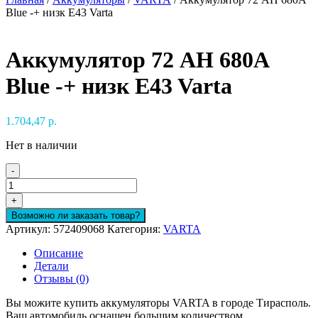
Blue -+ низк E43 Varta
Аккумулятор 72 AH 680A
Blue -+ низк E43 Varta
1.704,47
р.
Нет в наличии
-
Количество
товара
+
Аккумулятор
Возможно ли заказать товар?
72
Артикул:
572409068
Категория:
VARTA
AH
680A
Описание
Blue
Детали
-
Отзывы (0)
+
низк
Вы можите купить аккумуляторы VARTA в городе Тирасполь.
E43
Ваш автомобиль оснащен большим количеством