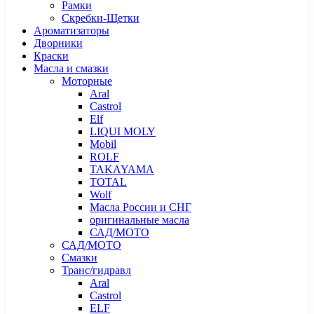
Рамки
Скребки-Щетки
Ароматизаторы
Дворники
Краски
Масла и смазки
Моторные
Aral
Castrol
Elf
LIQUI MOLY
Mobil
ROLF
TAKAYAMA
TOTAL
Wolf
Масла России и СНГ
оригинальные масла
САД/МОТО
САД/МОТО
Смазки
Транс/гидравл
Aral
Castrol
ELF