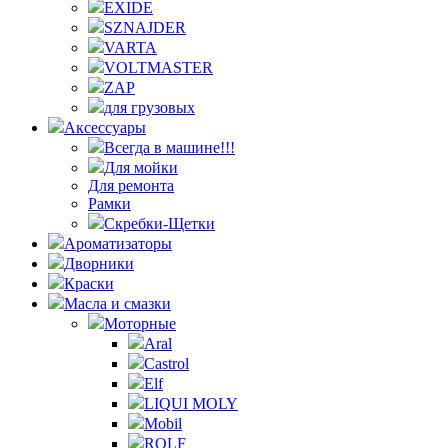
EXIDE
SZNAJDER
VARTA
VOLTMASTER
ZAP
для грузовых
Аксессуары
Всегда в машине!!!
Для мойки
Для ремонта
Рамки
Скребки-Щетки
Ароматизаторы
Дворники
Краски
Масла и смазки
Моторные
Aral
Castrol
Elf
LIQUI MOLY
Mobil
ROLF