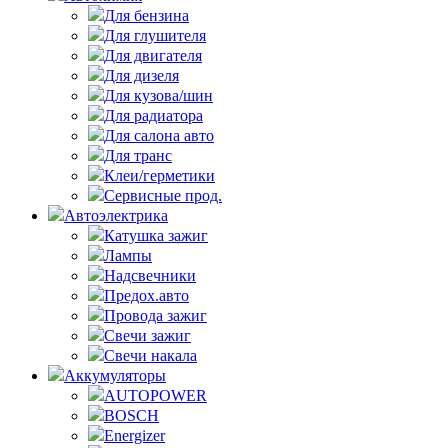
Для бензина
Для глушителя
Для двигателя
Для дизеля
Для кузова/шин
Для радиатора
Для салона авто
Для транс
Клеи/герметики
Сервисные прод.
Автоэлектрика
Катушка зажиг
Лампы
Надсвечники
Предох.авто
Провода зажиг
Свечи зажиг
Свечи накала
Аккумуляторы
AUTOPOWER
BOSCH
Energizer