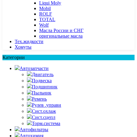
Liqui Moly
Mobil
ROLF
TOTAL
Wolf
Масла России и СНГ
оригинальные масла
Тех.жидкости
Хомуты
Категории
Автозапчасти
Двигатель
Подвеска
Подшипник
Пыльник
Ремень
Рулев .управи
Сист.охлаж
Сист.сцепл
Торм.система
Автофильтры
Автохимия