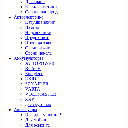
Для транс
Клеи/герметики
Сервисные прод.
Автоэлектрика
Катушка зажиг
Лампы
Надсвечники
Предох.авто
Провода зажиг
Свечи зажиг
Свечи накала
Аккумуляторы
AUTOPOWER
BOSCH
Energizer
EXIDE
SZNAJDER
VARTA
VOLTMASTER
ZAP
для грузовых
Аксессуары
Всегда в машине!!!
Для мойки
Для ремонта