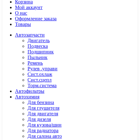
Корзина
Мой аккаунт
О нас
Оформление заказа
Товары
Автозапчасти
Двигатель
Подвеска
Подшипник
Пыльник
Ремень
Рулев .управи
Сист.охлаж
Сист.сцепл
Торм.система
Автофильтры
Автохимия
Для бензина
Для глушителя
Для двигателя
Для дизеля
Для кузова/шин
Для радиатора
Для салона авто