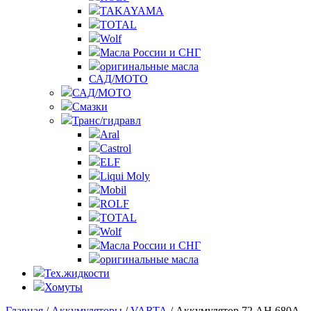
TAKAYAMA
TOTAL
Wolf
Масла России и СНГ
оригинальные масла
САД/МОТО
САД/МОТО
Смазки
Транс/гидравл
Aral
Castrol
ELF
Liqui Moly
Mobil
ROLF
TOTAL
Wolf
Масла России и СНГ
оригинальные масла
Тех.жидкости
Хомуты
Главная
/
Аккумуляторы
/
VARTA
/ Аккумулятор 72 AH 680A