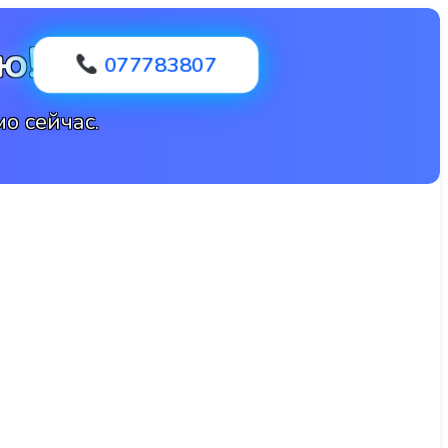
ю!
077783807
о сейчас.