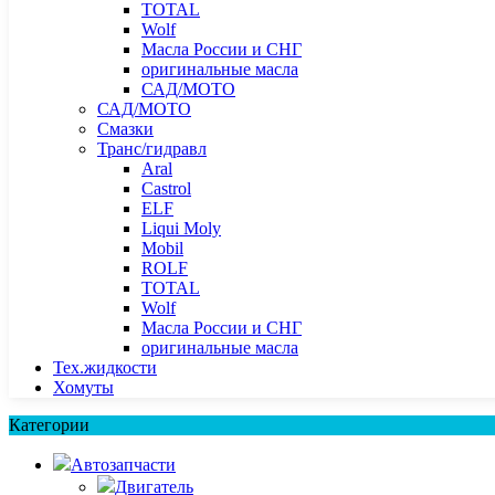
TOTAL
Wolf
Масла России и СНГ
оригинальные масла
САД/МОТО
САД/МОТО
Смазки
Транс/гидравл
Aral
Castrol
ELF
Liqui Moly
Mobil
ROLF
TOTAL
Wolf
Масла России и СНГ
оригинальные масла
Тех.жидкости
Хомуты
Категории
Автозапчасти
Двигатель