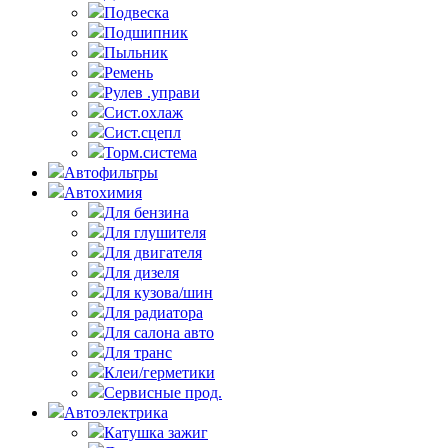
Подвеска
Подшипник
Пыльник
Ремень
Рулев .управи
Сист.охлаж
Сист.сцепл
Торм.система
Автофильтры
Автохимия
Для бензина
Для глушителя
Для двигателя
Для дизеля
Для кузова/шин
Для радиатора
Для салона авто
Для транс
Клеи/герметики
Сервисные прод.
Автоэлектрика
Катушка зажиг