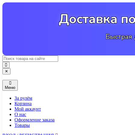
Перейти
к
Доставка п
содержимому
Быстрая 
✕
Меню
За рулём
Корзина
Мой аккаунт
О нас
Оформление заказа
Товары