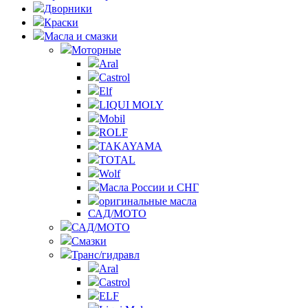
Дворники
Краски
Масла и смазки
Моторные
Aral
Castrol
Elf
LIQUI MOLY
Mobil
ROLF
TAKAYAMA
TOTAL
Wolf
Масла России и СНГ
оригинальные масла
САД/МОТО
САД/МОТО
Смазки
Транс/гидравл
Aral
Castrol
ELF