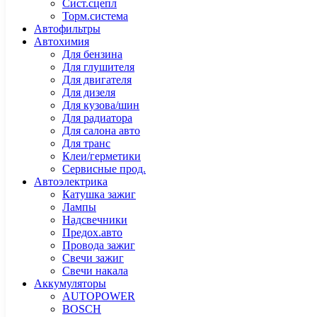
Сист.сцепл
Торм.система
Автофильтры
Автохимия
Для бензина
Для глушителя
Для двигателя
Для дизеля
Для кузова/шин
Для радиатора
Для салона авто
Для транс
Клеи/герметики
Сервисные прод.
Автоэлектрика
Катушка зажиг
Лампы
Надсвечники
Предох.авто
Провода зажиг
Свечи зажиг
Свечи накала
Аккумуляторы
AUTOPOWER
BOSCH