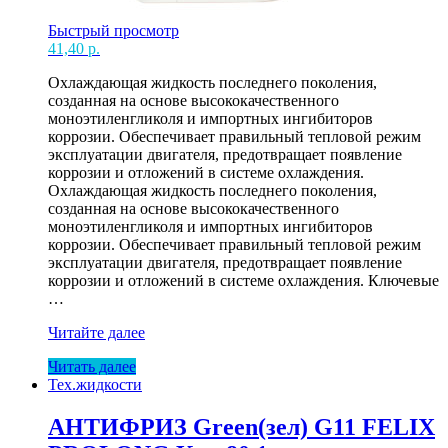
Быстрый просмотр
41,40
р.
Охлаждающая жидкость последнего поколения,
созданная на основе высококачественного
моноэтиленгликоля и импортных ингибиторов
коррозии. Обеспечивает правильный тепловой режим
эксплуатации двигателя, предотвращает появление
коррозии и отложений в системе охлаждения.
Охлаждающая жидкость последнего поколения,
созданная на основе высококачественного
моноэтиленгликоля и импортных ингибиторов
коррозии. Обеспечивает правильный тепловой режим
эксплуатации двигателя, предотвращает появление
коррозии и отложений в системе охлаждения. Ключевые
…
АНТИФРИЗ
Читайте далее
Green(зел)
Читать далее
G11
Тех.жидкости
SINTEC
EURO
1кг
АНТИФРИЗ Green(зел) G11 FELIX