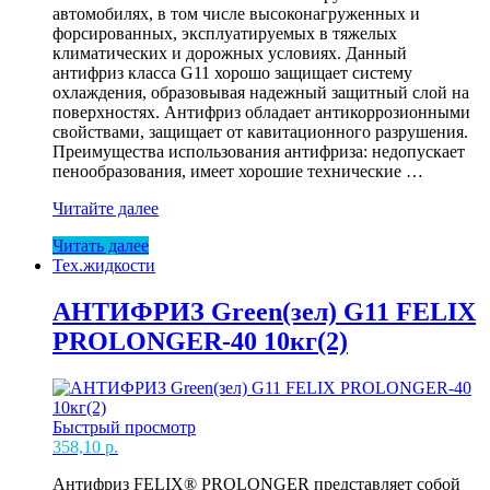
автомобилях, в том числе высоконагруженных и
форсированных, эксплуатируемых в тяжелых
климатических и дорожных условиях. Данный
антифриз класса G11 хорошо защищает систему
охлаждения, образовывая надежный защитный слой на
поверхностях. Антифриз обладает антикоррозионными
свойствами, защищает от кавитационного разрушения.
Преимущества использования антифриза: недопускает
пенообразования, имеет хорошие технические …
АНТИФРИЗ
Читайте далее
Green(зел)
Читать далее
G11
Тех.жидкости
FELIX
PROLONG
Кон-80
АНТИФРИЗ Green(зел) G11 FELIX
1л
PROLONGER-40 10кг(2)
Быстрый просмотр
358,10
р.
Антифриз FELIX® PROLONGER представляет собой