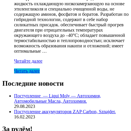
жидкость охлаждающую низкозамерзающую на основе
этиленгликоля и специально очищенной воды, не
содержащую аминов, фосфатов и боратов. Разработан по
гибридной технологии, содержит в себе набор
силикатных присадок. обеспечивает быстрый прогрев
двигателя при отрицательных температурах
окружающего воздуха до –40°С; обладает повышенной
термостабильностью и теплопроводностью; исключает
возможность образования накипи и отложений; имеет
оптимальные …
АНТИФРИЗ
Читайте далее
Green(зел)
Читать далее
G11
FELIX
PROLONGER-
Последние новости
40
10кг(2)
Поступление — Liqui Moly — Автохимия,
Автомобильные Масла, Автохимия.
29.08.2023
Поступление аккумуляторов ZAP Carbon, Sznajder.
16.02.2023
За рулём!