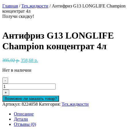
Главная
/
Тех.жидкости
/ Антифриз G13 LONGLIFE Champion
концентрат 4л
Получи скидку!
Антифриз G13 LONGLIFE
Champion концентрат 4л
Первоначальная
Текущая
395,92
р.
358,68
р.
цена
цена:
Нет в наличии
составляла
358,68 р..
395,92 р..
-
Количество
товара
+
Антифриз
Возможно ли заказать товар?
G13
Артикул:
8224058
Категория:
Тех.жидкости
LONGLIFE
Champion
Описание
концентрат
Детали
4л
Отзывы (0)