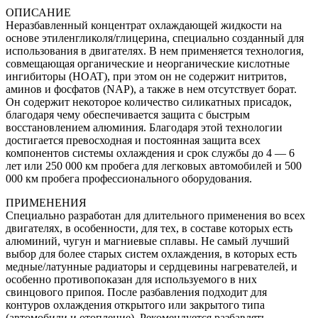
ОПИСАНИЕ
Неразбавленный концентрат охлаждающей жидкости на
основе этиленгликоля/глицерина, специально созданный для
использования в двигателях. В нем применяется технология,
совмещающая органические и неорганические кислотные
ингибиторы (HOAT), при этом он не содержит нитритов,
аминов и фосфатов (NAP), а также в нем отсутствует борат.
Он содержит некоторое количество силикатных присадок,
благодаря чему обеспечивается защита с быстрым
восстановлением алюминия. Благодаря этой технологии
достигается превосходная и постоянная защита всех
компонентов системы охлаждения и срок службы до 4 — 6
лет или 250 000 км пробега для легковых автомобилей и 500
000 км пробега профессионального оборудования.
ПРИМЕНЕНИЯ
Специально разработан для длительного применения во всех
двигателях, в особенности, для тех, в составе которых есть
алюминий, чугун и магниевые сплавы. Не самый лучший
выбор для более старых систем охлаждения, в которых есть
медные/латунные радиаторы и сердцевины нагревателей, и
особенно противопоказан для используемого в них
свинцового припоя. После разбавления подходит для
контуров охлаждения открытого или закрытого типа
(автомобили и отопление). Рекомендуется разбавлять