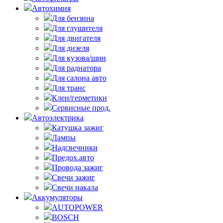
Автохимия
Для бензина
Для глушителя
Для двигателя
Для дизеля
Для кузова/шин
Для радиатора
Для салона авто
Для транс
Клеи/герметики
Сервисные прод.
Автоэлектрика
Катушка зажиг
Лампы
Надсвечники
Предох.авто
Провода зажиг
Свечи зажиг
Свечи накала
Аккумуляторы
AUTOPOWER
BOSCH