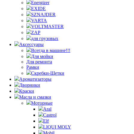
Energizer
EXIDE
SZNAJDER
VARTA
VOLTMASTER
ZAP
для грузовых
Аксессуары
Всегда в машине!!!
Для мойки
Для ремонта
Рамки
Скребки-Щетки
Ароматизаторы
Дворники
Краски
Масла и смазки
Моторные
Aral
Castrol
Elf
LIQUI MOLY
Mobil