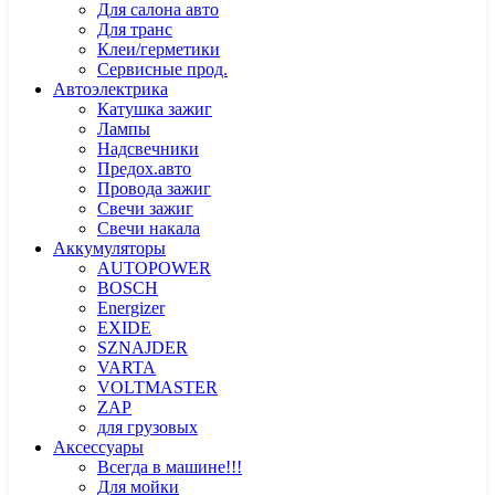
Для салона авто
Для транс
Клеи/герметики
Сервисные прод.
Автоэлектрика
Катушка зажиг
Лампы
Надсвечники
Предох.авто
Провода зажиг
Свечи зажиг
Свечи накала
Аккумуляторы
AUTOPOWER
BOSCH
Energizer
EXIDE
SZNAJDER
VARTA
VOLTMASTER
ZAP
для грузовых
Аксессуары
Всегда в машине!!!
Для мойки