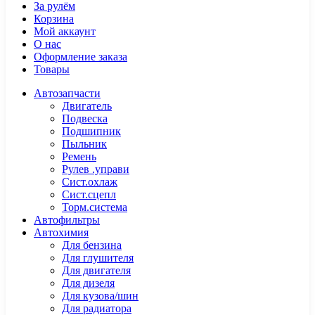
За рулём
Корзина
Мой аккаунт
О нас
Оформление заказа
Товары
Автозапчасти
Двигатель
Подвеска
Подшипник
Пыльник
Ремень
Рулев .управи
Сист.охлаж
Сист.сцепл
Торм.система
Автофильтры
Автохимия
Для бензина
Для глушителя
Для двигателя
Для дизеля
Для кузова/шин
Для радиатора