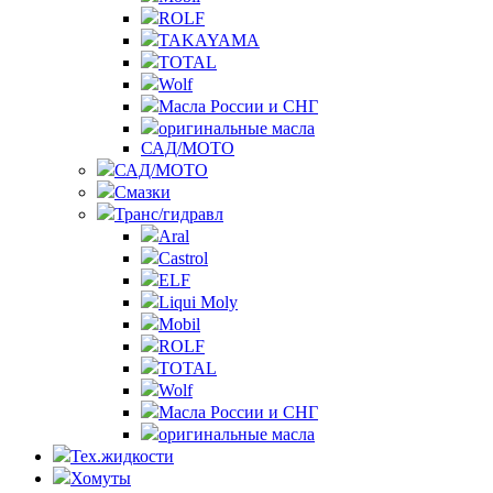
ROLF
TAKAYAMA
TOTAL
Wolf
Масла России и СНГ
оригинальные масла
САД/МОТО
САД/МОТО
Смазки
Транс/гидравл
Aral
Castrol
ELF
Liqui Moly
Mobil
ROLF
TOTAL
Wolf
Масла России и СНГ
оригинальные масла
Тех.жидкости
Хомуты