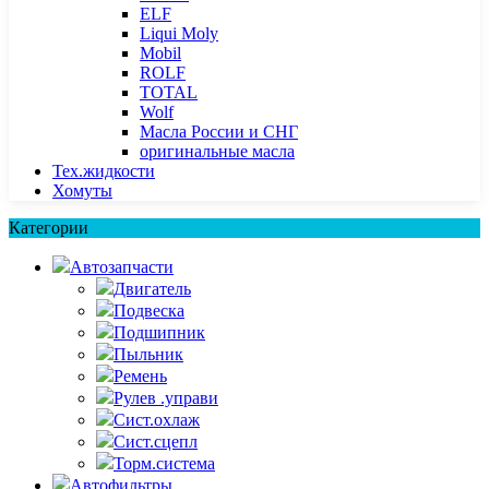
ELF
Liqui Moly
Mobil
ROLF
TOTAL
Wolf
Масла России и СНГ
оригинальные масла
Тех.жидкости
Хомуты
Категории
Автозапчасти
Двигатель
Подвеска
Подшипник
Пыльник
Ремень
Рулев .управи
Сист.охлаж
Сист.сцепл
Торм.система
Автофильтры