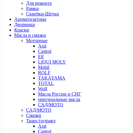
Для ремонта
Рамки
Скребки-Щетки
Ароматизаторы
Дворники
Краски
Масла и смазки
Моторные
Aral
Castrol
Elf
LIQUI MOLY
Mobil
ROLF
TAKAYAMA
TOTAL
Wolf
Масла России и СНГ
оригинальные масла
САД/МОТО
САД/МОТО
Смазки
Транс/гидравл
Aral
Castrol