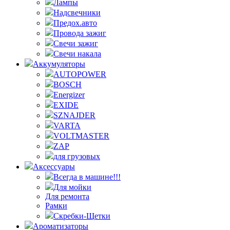
Лампы
Надсвечники
Предох.авто
Провода зажиг
Свечи зажиг
Свечи накала
Аккумуляторы
AUTOPOWER
BOSCH
Energizer
EXIDE
SZNAJDER
VARTA
VOLTMASTER
ZAP
для грузовых
Аксессуары
Всегда в машине!!!
Для мойки
Для ремонта
Рамки
Скребки-Щетки
Ароматизаторы