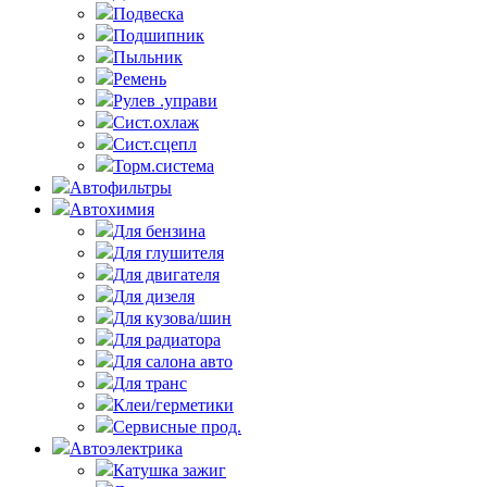
Подвеска
Подшипник
Пыльник
Ремень
Рулев .управи
Сист.охлаж
Сист.сцепл
Торм.система
Автофильтры
Автохимия
Для бензина
Для глушителя
Для двигателя
Для дизеля
Для кузова/шин
Для радиатора
Для салона авто
Для транс
Клеи/герметики
Сервисные прод.
Автоэлектрика
Катушка зажиг