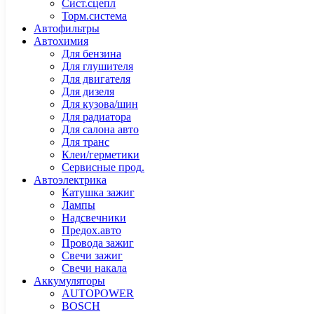
Сист.сцепл
Торм.система
Автофильтры
Автохимия
Для бензина
Для глушителя
Для двигателя
Для дизеля
Для кузова/шин
Для радиатора
Для салона авто
Для транс
Клеи/герметики
Сервисные прод.
Автоэлектрика
Катушка зажиг
Лампы
Надсвечники
Предох.авто
Провода зажиг
Свечи зажиг
Свечи накала
Аккумуляторы
AUTOPOWER
BOSCH