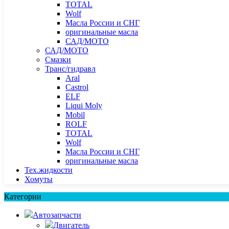
TOTAL
Wolf
Масла России и СНГ
оригинальные масла
САД/МОТО
САД/МОТО
Смазки
Транс/гидравл
Aral
Castrol
ELF
Liqui Moly
Mobil
ROLF
TOTAL
Wolf
Масла России и СНГ
оригинальные масла
Тех.жидкости
Хомуты
Категории
Автозапчасти
Двигатель