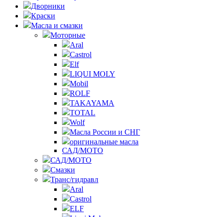
Дворники
Краски
Масла и смазки
Моторные
Aral
Castrol
Elf
LIQUI MOLY
Mobil
ROLF
TAKAYAMA
TOTAL
Wolf
Масла России и СНГ
оригинальные масла
САД/МОТО
САД/МОТО
Смазки
Транс/гидравл
Aral
Castrol
ELF