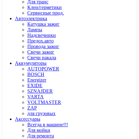
Для транс
Клеи/герметики
Сервисные прод.
Автоэлектрика
Катушка зажиг
Лампы
Надсвечники
Предох.авто
Провода зажиг
Свечи зажиг
Свечи накала
Аккумуляторы
AUTOPOWER
BOSCH
Energizer
EXIDE
SZNAJDER
VARTA
VOLTMASTER
ZAP
для грузовых
Аксессуары
Всегда в машине!!!
Для мойки
Для ремонта