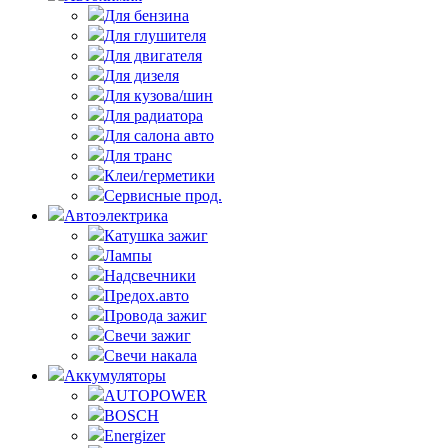
Для бензина
Для глушителя
Для двигателя
Для дизеля
Для кузова/шин
Для радиатора
Для салона авто
Для транс
Клеи/герметики
Сервисные прод.
Автоэлектрика
Катушка зажиг
Лампы
Надсвечники
Предох.авто
Провода зажиг
Свечи зажиг
Свечи накала
Аккумуляторы
AUTOPOWER
BOSCH
Energizer