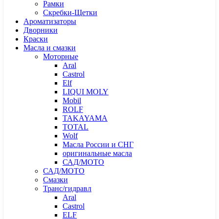
Рамки
Скребки-Щетки
Ароматизаторы
Дворники
Краски
Масла и смазки
Моторные
Aral
Castrol
Elf
LIQUI MOLY
Mobil
ROLF
TAKAYAMA
TOTAL
Wolf
Масла России и СНГ
оригинальные масла
САД/МОТО
САД/МОТО
Смазки
Транс/гидравл
Aral
Castrol
ELF