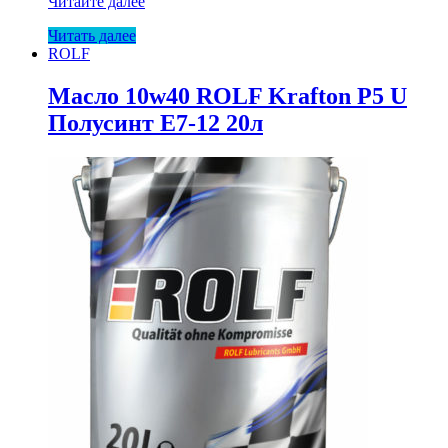
Масло
Читайте далее
10w
Читать далее
ROLF
ROLF
TDTO
208л
металл
Масло 10w40 ROLF Krafton P5 U
Полусинт E7-12 20л