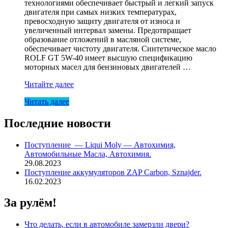
технологиями обеспечивает быстрый и легкий запуск
двигателя при самых низких температурах,
превосходную защиту двигателя от износа и
увеличенный интервал замены. Предотвращает
образование отложений в масляной системе,
обеспечивает чистоту двигателя. Синтетическое масло
ROLF GT 5W-40 имеет высшую спецификацию
моторных масел для бензиновых двигателей …
Масло
Читайте далее
5w40
Читать далее
ROLF
GT
SN/CF
Последние новости
A3/B4
MB229.3
Поступление — Liqui Moly — Автохимия,
4л
Автомобильные Масла, Автохимия.
мет
29.08.2023
Поступление аккумуляторов ZAP Carbon, Sznajder.
16.02.2023
За рулём!
Что делать, если в автомобиле замерзли двери?