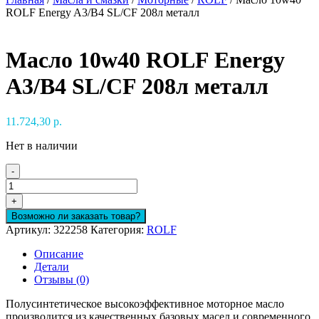
ROLF Energy A3/B4 SL/CF 208л металл
Масло 10w40 ROLF Energy
A3/B4 SL/CF 208л металл
11.724,30
р.
Нет в наличии
-
Количество
товара
+
Масло
Возможно ли заказать товар?
10w40
Артикул:
322258
Категория:
ROLF
ROLF
Energy
Описание
A3/B4
Детали
SL/CF
Отзывы (0)
208л
металл
Полусинтетическое высокоэффективное моторное масло
производится из качественных базовых масел и современного