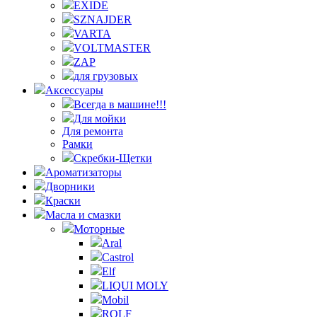
EXIDE
SZNAJDER
VARTA
VOLTMASTER
ZAP
для грузовых
Аксессуары
Всегда в машине!!!
Для мойки
Для ремонта
Рамки
Скребки-Щетки
Ароматизаторы
Дворники
Краски
Масла и смазки
Моторные
Aral
Castrol
Elf
LIQUI MOLY
Mobil
ROLF