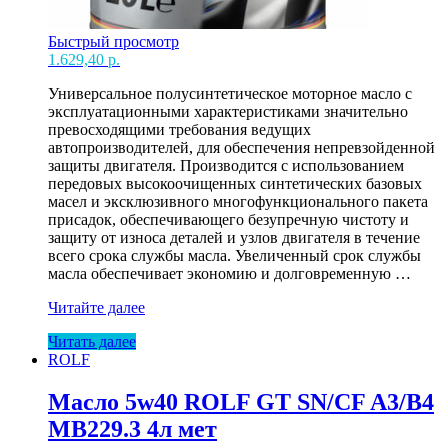
Быстрый просмотр
1.629,40
р.
Универсальное полусинтетическое моторное масло с
эксплуатационными характеристиками значительно
превосходящими требования ведущих
автопроизводителей, для обеспечения непревзойденной
защиты двигателя. Производится с использованием
передовых высокоочищенных синтетических базовых
масел и эксклюзивного многофункционального пакета
присадок, обеспечивающего безупречную чистоту и
защиту от износа деталей и узлов двигателя в течение
всего срока службы масла. Увеличенный срок службы
масла обеспечивает экономию и долговременную …
Масло
Читайте далее
10w40
Читать далее
ROLF
ROLF
Krafton
P5
U
Масло 5w40 ROLF GT SN/CF A3/B4
Полусинт
MB229.3 4л мет
E7-