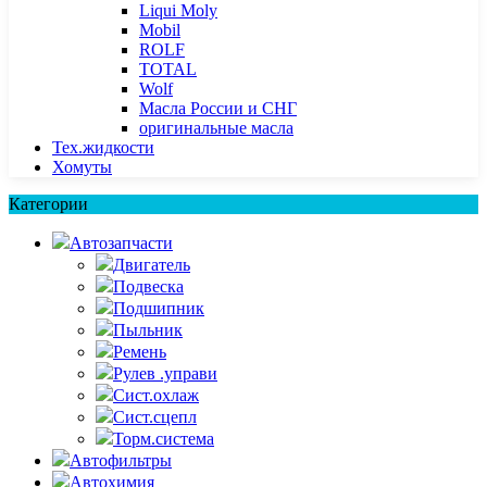
Liqui Moly
Mobil
ROLF
TOTAL
Wolf
Масла России и СНГ
оригинальные масла
Тех.жидкости
Хомуты
Категории
Автозапчасти
Двигатель
Подвеска
Подшипник
Пыльник
Ремень
Рулев .управи
Сист.охлаж
Сист.сцепл
Торм.система
Автофильтры
Автохимия