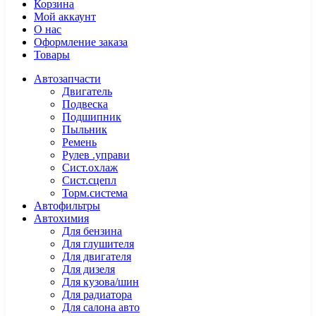
Корзина
Мой аккаунт
О нас
Оформление заказа
Товары
Автозапчасти
Двигатель
Подвеска
Подшипник
Пыльник
Ремень
Рулев .управи
Сист.охлаж
Сист.сцепл
Торм.система
Автофильтры
Автохимия
Для бензина
Для глушителя
Для двигателя
Для дизеля
Для кузова/шин
Для радиатора
Для салона авто