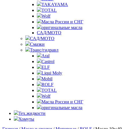
TAKAYAMA
TOTAL
Wolf
Масла России и СНГ
оригинальные масла
САД/МОТО
САД/МОТО
Смазки
Транс/гидравл
Aral
Castrol
ELF
Liqui Moly
Mobil
ROLF
TOTAL
Wolf
Масла России и СНГ
оригинальные масла
Тех.жидкости
Хомуты
Главная
/
Масла и смазки
/
Моторные
/
ROLF
/ Масло 10w40