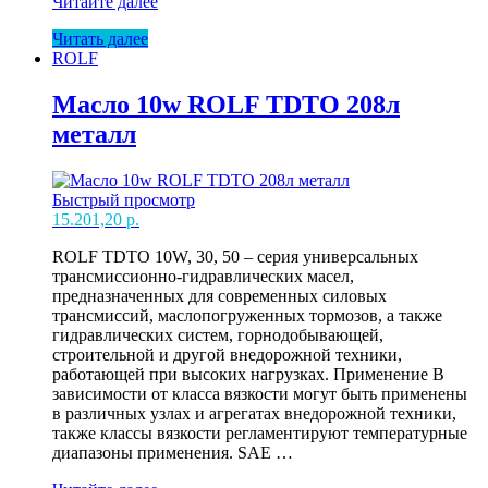
Масло
Читайте далее
5w30
Читать далее
ROLF
ROLF
GT
SN/CF
C2/C3
Масло 10w ROLF TDTO 208л
D2
металл
229,51
1л(208л)
Быстрый просмотр
15.201,20
р.
ROLF TDTO 10W, 30, 50 – серия универсальных
трансмиссионно-гидравлических масел,
предназначенных для современных силовых
трансмиссий, маслопогруженных тормозов, а также
гидравлических систем, горнодобывающей,
строительной и другой внедорожной техники,
работающей при высоких нагрузках. Применение В
зависимости от класса вязкости могут быть применены
в различных узлах и агрегатах внедорожной техники,
также классы вязкости регламентируют температурные
диапазоны применения. SAE …