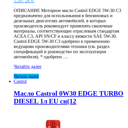
1.267,28
р.
ОПИСАНИЕ Моторное масло Castrol EDGE 5W-30 C3
предназначено для использования в бензиновых и
дизельных двигателях автомобилей, в которых
производитель рекомендует применять смазочные
материалы, соответствующие отраслевым стандартам
ACEA С3, API SN/CF и классу вязкости SAE 5W-30.
Castrol EDGE 5W-30 C3 одобрено к применению
ведущими производителями техники (см. раздел
спецификаций и руководство по эксплуатации
автомобиля). * одобрено …
Масло
Читайте далее
Castrol
Читать далее
5W30
Castrol
EDGE
C3
5л
Масло Castrol 0W30 EDGE TURBO
DIESEL 1л EU сн(12