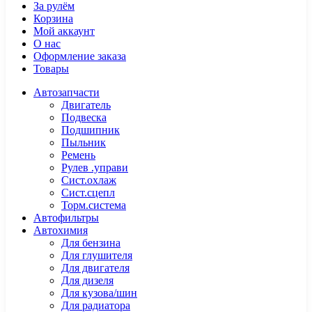
За рулём
Корзина
Мой аккаунт
О нас
Оформление заказа
Товары
Автозапчасти
Двигатель
Подвеска
Подшипник
Пыльник
Ремень
Рулев .управи
Сист.охлаж
Сист.сцепл
Торм.система
Автофильтры
Автохимия
Для бензина
Для глушителя
Для двигателя
Для дизеля
Для кузова/шин
Для радиатора