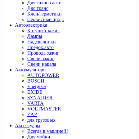
Для салона авто
Для транс
Клеи/герметики
Сервисные прод.
Автоэлектрика
Катушка зажиг
Лампы
Надсвечники
Предох.авто
Провода зажиг
Свечи зажиг
Свечи накала
Аккумуляторы
AUTOPOWER
BOSCH
Energizer
EXIDE
SZNAJDER
VARTA
VOLTMASTER
ZAP
для грузовых
Аксессуары
Всегда в машине!!!
Для мойки