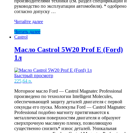
производителями техники (см. раздел спецификаций и
руководство по эксплуатации автомобиля). * одобрено
согласно допуску …
Масло
Читайте далее
Castrol
Читать далее
0W30
Castrol
EDGE
TURBO
DIESEL
Масло Castrol 5W20 Prof E (Ford)
1л
1л
EU
сн(12
Быстрый просмотр
225,64
р.
Моторное масло Ford — Castrol Magnatec Professional
произведено по технологии Intelligent Molecules,
обеспечивающей защиту деталей двигателя с первой
секунды его пуска. Молекулы Ford — Castrol Magnatec
Professional подобно магниту притягиваются к
металлическим поверхностям двигателя и образуют
сверхпрочную масляную пленку, позволяющую
существенно снизить* износ деталей. Уникальная