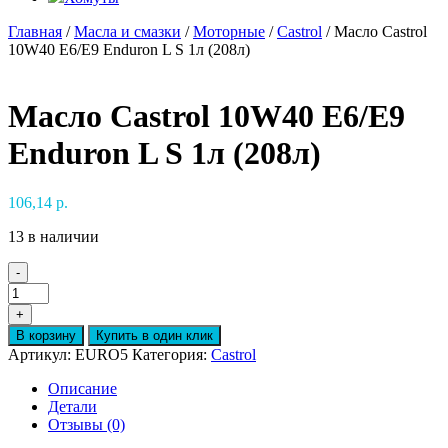
Главная
/
Масла и смазки
/
Моторные
/
Castrol
/ Масло Castrol
10W40 E6/E9 Enduron L S 1л (208л)
Масло Castrol 10W40 E6/E9
Enduron L S 1л (208л)
106,14
р.
13 в наличии
-
Количество
товара
+
Масло
В корзину
Купить в один клик
Castrol
Артикул:
EURO5
Категория:
Castrol
10W40
E6/E9
Описание
Enduron
Детали
L
Отзывы (0)
S