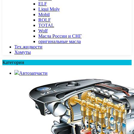
ELF
Liqui Moly
Mobil
ROLF
TOTAL
Wolf
Масла России и СНГ
оригинальные масла
Тех.жидкости
Хомуты
Категории
Автозапчасти