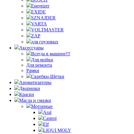
Energizer
EXIDE
SZNAJDER
VARTA
VOLTMASTER
ZAP
для грузовых
Аксессуары
Всегда в машине!!!
Для мойки
Для ремонта
Рамки
Скребки-Щетки
Ароматизаторы
Дворники
Краски
Масла и смазки
Моторные
Aral
Castrol
Elf
LIQUI MOLY