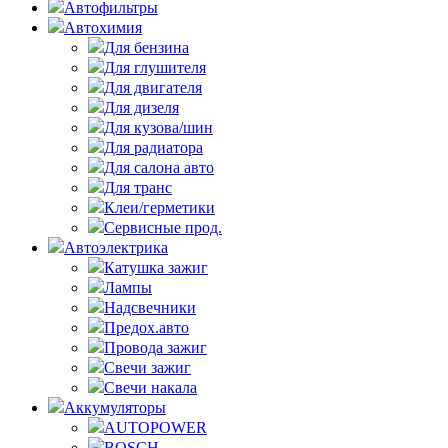
Автофильтры
Автохимия
Для бензина
Для глушителя
Для двигателя
Для дизеля
Для кузова/шин
Для радиатора
Для салона авто
Для транс
Клеи/герметики
Сервисные прод.
Автоэлектрика
Катушка зажиг
Лампы
Надсвечники
Предох.авто
Провода зажиг
Свечи зажиг
Свечи накала
Аккумуляторы
AUTOPOWER
BOSCH