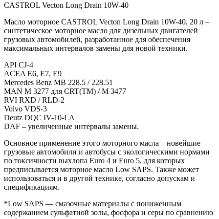
1л
CASTROL Vecton Long Drain 10W-40
(208л)
Масло моторное CASTROL Vecton Long Drain 10W-40, 20 л –
синтетическое моторное масло для дизельных двигателей
грузовых автомобилей, разработанное для обеспечения
максимальных интервалов замены для новой техники.
API CJ-4
ACEA E6, E7, E9
Mercedes Benz MB 228.5 / 228.51
MAN M 3277 для CRT(TM) / M 3477
RVI RXD / RLD-2
Volvo VDS-3
Deutz DQC IV-10-LA
DAF – увеличенные интервалы замены.
Основное применение этого моторного масла – новейшие
грузовые автомобили и автобусы с экологическими нормами
по токсичности выхлопа Euro 4 и Euro 5, для которых
предписывается моторное масло Low SAPS. Также может
использоваться и в другой технике, согласно допускам и
спецификациям.
*Low SAPS — смазочные материалы c пониженным
содержанием сульфатной золы, фосфора и серы по сравнению