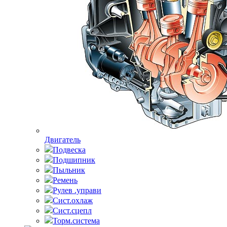
Двигатель
Подвеска
Подшипник
Пыльник
Ремень
Рулев .управи
Сист.охлаж
Сист.сцепл
Торм.система