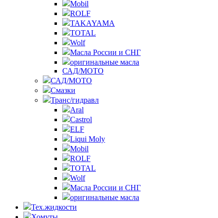
Mobil
ROLF
TAKAYAMA
TOTAL
Wolf
Масла России и СНГ
оригинальные масла
САД/МОТО
САД/МОТО
Смазки
Транс/гидравл
Aral
Castrol
ELF
Liqui Moly
Mobil
ROLF
TOTAL
Wolf
Масла России и СНГ
оригинальные масла
Тех.жидкости
Хомуты