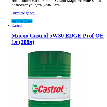
композиция масла Ford — Castrol Magnatec Professional
позволяет увидеть, услышать …
Масло
Читайте далее
Castrol
Читать далее
5W20
Castrol
Prof
E
(Ford)
Масло Castrol 5W30 EDGE Prof OE
1л
1л (208л)