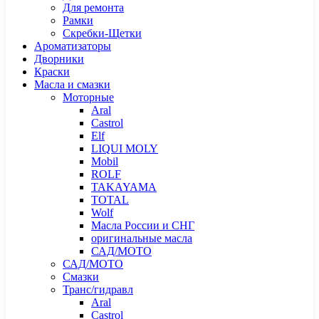
Для ремонта
Рамки
Скребки-Щетки
Ароматизаторы
Дворники
Краски
Масла и смазки
Моторные
Aral
Castrol
Elf
LIQUI MOLY
Mobil
ROLF
TAKAYAMA
TOTAL
Wolf
Масла России и СНГ
оригинальные масла
САД/МОТО
САД/МОТО
Смазки
Транс/гидравл
Aral
Castrol