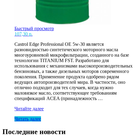
Быстрый просмотр
107,30
р.
Castrol Edge Professional OE 5w-30 является
разновидностью синтетического моторного масла
многоуровневой микрофильтрации, созданного на базе
технологии TITANIUM FST. Разработано для
использования с механизмами высокопроизводительных
бензиновых, а также дизельных моторов современного
поколения. Применение продукта одобрено рядом
ведущих автопроизводителей мира. В частности, оно
отлично подходит для тех случаев, когда нужно
маловязкое масло, соответствующее требованиям
спецификаций ACEA (принадлежность …
Масло
Читайте далее
Castrol
Читать далее
5W30
EDGE
Prof
Последние новости