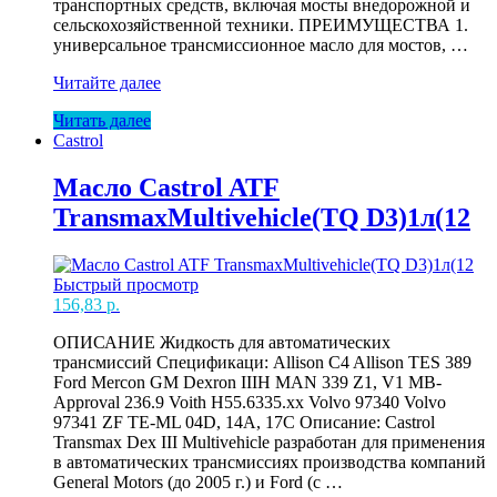
транспортных средств, включая мосты внедорожной и
сельскохозяйственной техники. ПРЕИМУЩЕСТВА 1.
универсальное трансмиссионное масло для мостов, …
Масло
Читайте далее
Castrol
Читать далее
85W90
Castrol
Transmax
Axle
EPX
Масло Castrol ATF
GL-
TransmaxMultivehicle(TQ D3)1л(12
5
20л
Быстрый просмотр
156,83
р.
ОПИСАНИЕ Жидкость для автоматических
трансмиссий Спецификаци: Allison C4 Allison TES 389
Ford Mercon GM Dexron IIIH MAN 339 Z1, V1 MB-
Approval 236.9 Voith H55.6335.xx Volvo 97340 Volvo
97341 ZF TE-ML 04D, 14A, 17C Описание: Castrol
Transmax Dex III Multivehicle разработан для применения
в автоматических трансмиссиях производства компаний
General Motors (до 2005 г.) и Ford (c …