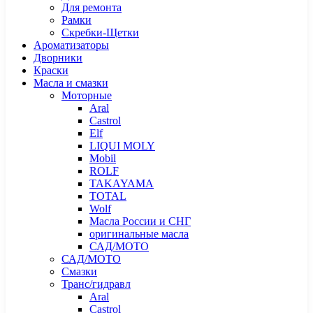
Для ремонта
Рамки
Скребки-Щетки
Ароматизаторы
Дворники
Краски
Масла и смазки
Моторные
Aral
Castrol
Elf
LIQUI MOLY
Mobil
ROLF
TAKAYAMA
TOTAL
Wolf
Масла России и СНГ
оригинальные масла
САД/МОТО
САД/МОТО
Смазки
Транс/гидравл
Aral
Castrol