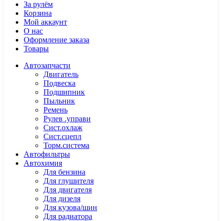
За рулём
Корзина
Мой аккаунт
О нас
Оформление заказа
Товары
Автозапчасти
Двигатель
Подвеска
Подшипник
Пыльник
Ремень
Рулев .управи
Сист.охлаж
Сист.сцепл
Торм.система
Автофильтры
Автохимия
Для бензина
Для глушителя
Для двигателя
Для дизеля
Для кузова/шин
Для радиатора