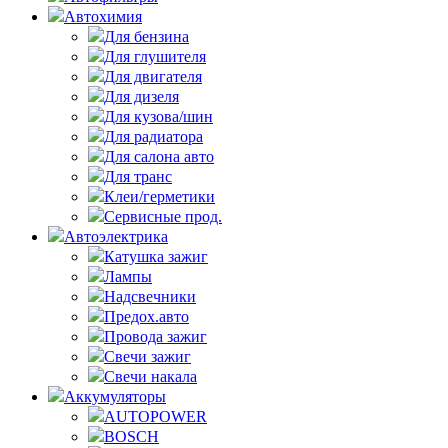
Автохимия
Для бензина
Для глушителя
Для двигателя
Для дизеля
Для кузова/шин
Для радиатора
Для салона авто
Для транс
Клеи/герметики
Сервисные прод.
Автоэлектрика
Катушка зажиг
Лампы
Надсвечники
Предох.авто
Провода зажиг
Свечи зажиг
Свечи накала
Аккумуляторы
AUTOPOWER
BOSCH