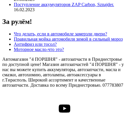
сн(12)
Поступление аккумуляторов ZAP Carbon, Sznajder.
16.02.2023
За рулём!
Что делать, если в автомобиле замерзли двери?
Правильная мойка автомобиля зимой в сильный мороз
Антифриз или тосол?
Моторное масло-что это?
Автомагазин "4 ПОРШНЯ" - автозапчасти в Приднестровье
по доступной цене! Магазин автозапчастей "4 ПОРШНЯ" - у
нас вы можете купить аккумуляторы, автозапчасти, масла и
смазки, автохимию, автолампы, автоаксессуары в
г.Тирасполь. Широкий ассортимент и качественные
автозапчасти. Доставка по всему Приднестровью. 077783807
YouTube