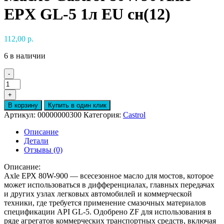
EPX GL-5 1л EU сн(12)
112,00
р.
6 в наличии
-
Количество
товара
+
Масло
В корзину
Купить в один клик
Castrol
Артикул:
00000000300
Категория:
Castrol
80W90
Axle
Описание
EPX
Детали
GL-
Отзывы (0)
5
1л
Описание:
EU
Axle ЕРХ 80W-900 — всесезонное масло для мостов, которое
сн(12)
может использоваться в дифференциалах, главных передачах
и других узлах легковых автомобилей и коммерческой
техники, где требуется применение смазочных материалов
спецификации API GL-5. Одобрено ZF для использования в
ряде агрегатов коммерческих транспортных средств, включая