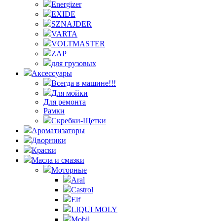
Energizer
EXIDE
SZNAJDER
VARTA
VOLTMASTER
ZAP
для грузовых
Аксессуары
Всегда в машине!!!
Для мойки
Для ремонта
Рамки
Скребки-Щетки
Ароматизаторы
Дворники
Краски
Масла и смазки
Моторные
Aral
Castrol
Elf
LIQUI MOLY
Mobil