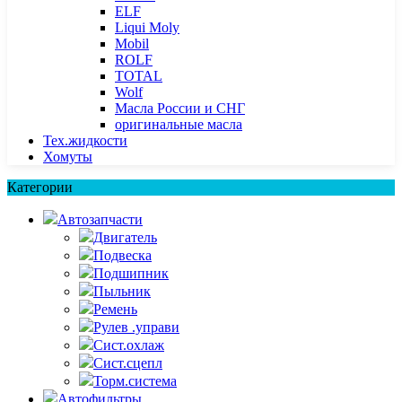
ELF
Liqui Moly
Mobil
ROLF
TOTAL
Wolf
Масла России и СНГ
оригинальные масла
Тех.жидкости
Хомуты
Категории
Автозапчасти
Двигатель
Подвеска
Подшипник
Пыльник
Ремень
Рулев .управи
Сист.охлаж
Сист.сцепл
Торм.система
Автофильтры