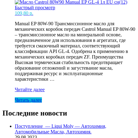
Быстрый просмотр
109,80
р.
Manual EP 80W-90 Трансмиссионное масло для
механических коробок передач Castrol Manual EP 80W-90
– трансмиссионное масло на минеральной основе,
предназначенное для использования в агрегатах, где
требуется смазочный материал, соответствующий
классификации API GL-4. Одобрена к применению в
механических коробках передач ZF. Преимущества
Высокая термическая стабильность предотвращает
образование отложений и загустевание масла,
поддерживая ресурс и эксплуатационные
характеристики …
Масло
Читайте далее
Castrol
Читать далее
80W90
Manual
EP
Последние новости
GL-
4
Поступление — Liqui Moly — Автохимия,
1л
Автомобильные Масла, Автохимия.
EU
29.08.2023