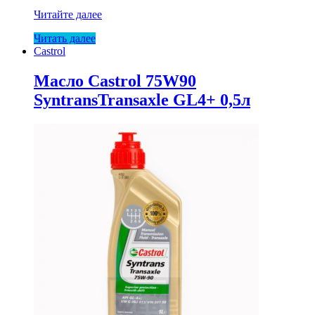
Масло
Читайте далее
Castrol
Читать далее
ATF
Castrol
TransmaxMultivehicle(TQ
D3)1л(12
Масло Castrol 75W90
SyntransTransaxle GL4+ 0,5л