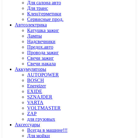
Для салона авто
Для транс
Клеи/герметики
Сервисные прод.
Автоэлектрика
Катушка зажиг
Лампы
Надсвечники
Предох.авто
Провода зажиг
Свечи зажиг
Свечи накала
Аккумуляторы
AUTOPOWER
BOSCH
Energizer
EXIDE
SZNAJDER
VARTA
VOLTMASTER
ZAP
для грузовых
Аксессуары
Всегда в машине!!!
Для мойки