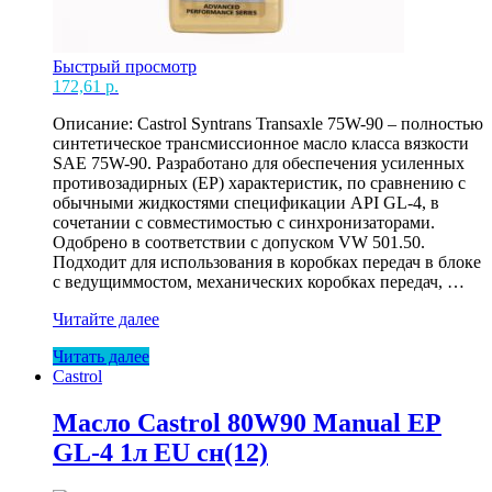
Быстрый просмотр
172,61
р.
Описание: Castrol Syntrans Transaxle 75W-90 – полностью
синтетическое трансмиссионное масло класса вязкости
SAE 75W-90. Разработано для обеспечения усиленных
противозадирных (EP) характеристик, по сравнению с
обычными жидкостями спецификации API GL-4, в
сочетании с совместимостью с синхронизаторами.
Одобрено в соответствии с допуском VW 501.50.
Подходит для использования в коробках передач в блоке
с ведущиммостом, механических коробках передач, …
Масло
Читайте далее
Castrol
Читать далее
75W90
Castrol
SyntransTransaxle
GL4+
0,5л
Масло Castrol 80W90 Manual EP
GL-4 1л EU сн(12)