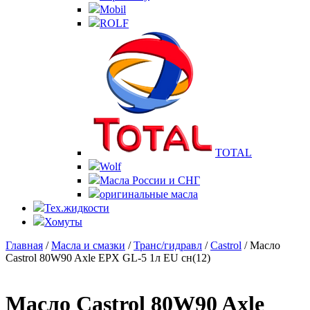
Mobil
ROLF
TOTAL
Wolf
Масла России и СНГ
оригинальные масла
Тех.жидкости
Хомуты
Главная
/
Масла и смазки
/
Транс/гидравл
/
Castrol
/ Масло
Castrol 80W90 Axle EPX GL-5 1л EU сн(12)
Масло Castrol 80W90 Axle