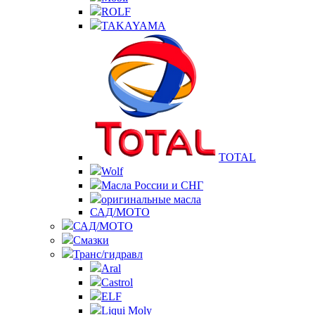
ROLF
TAKAYAMA
TOTAL
Wolf
Масла России и СНГ
оригинальные масла
САД/МОТО
САД/МОТО
Смазки
Транс/гидравл
Aral
Castrol
ELF
Liqui Moly