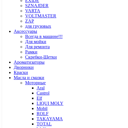
EXIDE
SZNAJDER
VARTA
VOLTMASTER
ZAP
для грузовых
Аксессуары
Всегда в машине!!!
Для мойки
Для ремонта
Рамки
Скребки-Щетки
Ароматизаторы
Дворники
Краски
Масла и смазки
Моторные
Aral
Castrol
Elf
LIQUI MOLY
Mobil
ROLF
TAKAYAMA
TOTAL