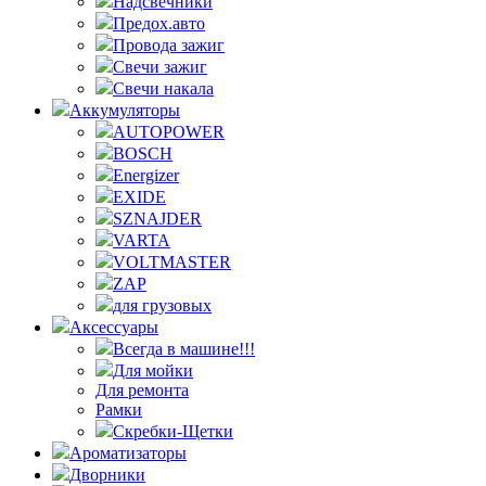
Надсвечники
Предох.авто
Провода зажиг
Свечи зажиг
Свечи накала
Аккумуляторы
AUTOPOWER
BOSCH
Energizer
EXIDE
SZNAJDER
VARTA
VOLTMASTER
ZAP
для грузовых
Аксессуары
Всегда в машине!!!
Для мойки
Для ремонта
Рамки
Скребки-Щетки
Ароматизаторы
Дворники