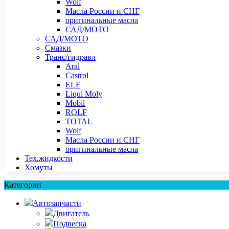
Wolf
Масла России и СНГ
оригинальные масла
САД/МОТО
САД/МОТО
Смазки
Транс/гидравл
Aral
Castrol
ELF
Liqui Moly
Mobil
ROLF
TOTAL
Wolf
Масла России и СНГ
оригинальные масла
Тех.жидкости
Хомуты
Категории
Автозапчасти
Двигатель
Подвеска