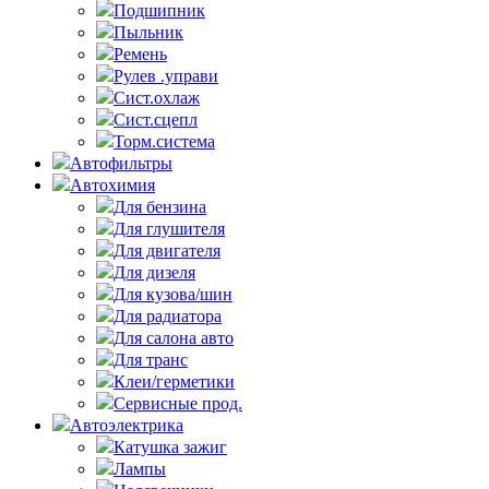
Подшипник
Пыльник
Ремень
Рулев .управи
Сист.охлаж
Сист.сцепл
Торм.система
Автофильтры
Автохимия
Для бензина
Для глушителя
Для двигателя
Для дизеля
Для кузова/шин
Для радиатора
Для салона авто
Для транс
Клеи/герметики
Сервисные прод.
Автоэлектрика
Катушка зажиг
Лампы