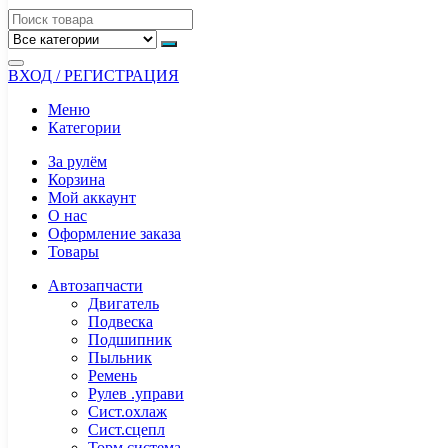
ВХОД / РЕГИСТРАЦИЯ
Меню
Категории
За рулём
Корзина
Мой аккаунт
О нас
Оформление заказа
Товары
Автозапчасти
Двигатель
Подвеска
Подшипник
Пыльник
Ремень
Рулев .управи
Сист.охлаж
Сист.сцепл
Торм.система