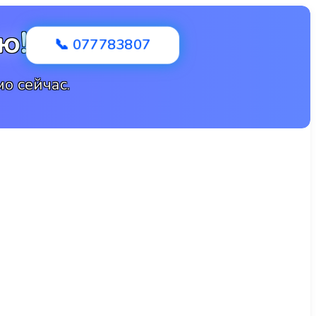
ю!
📞 077783807
о сейчас.