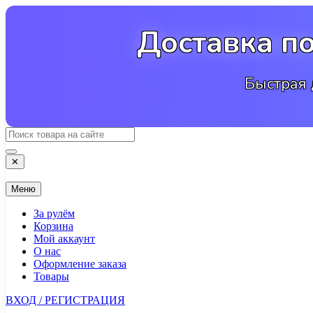
Перейти
к
Доставка п
содержимому
Быстрая 
✕
Меню
За рулём
Корзина
Мой аккаунт
О нас
Оформление заказа
Товары
ВХОД / РЕГИСТРАЦИЯ