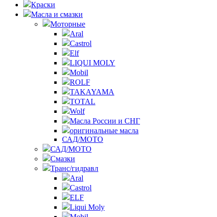
Краски
Масла и смазки
Моторные
Aral
Castrol
Elf
LIQUI MOLY
Mobil
ROLF
TAKAYAMA
TOTAL
Wolf
Масла России и СНГ
оригинальные масла
САД/МОТО
САД/МОТО
Смазки
Транс/гидравл
Aral
Castrol
ELF
Liqui Moly
Mobil