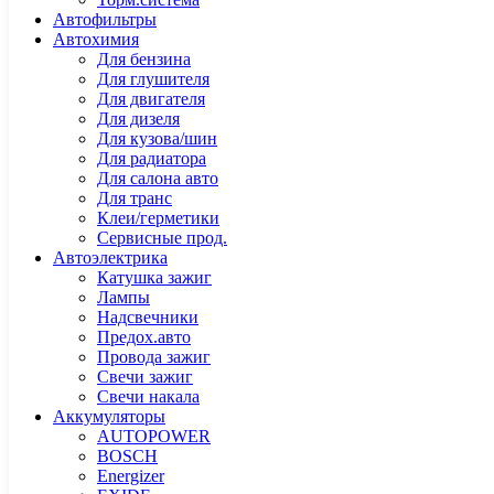
Автофильтры
Автохимия
Для бензина
Для глушителя
Для двигателя
Для дизеля
Для кузова/шин
Для радиатора
Для салона авто
Для транс
Клеи/герметики
Сервисные прод.
Автоэлектрика
Катушка зажиг
Лампы
Надсвечники
Предох.авто
Провода зажиг
Свечи зажиг
Свечи накала
Аккумуляторы
AUTOPOWER
BOSCH
Energizer