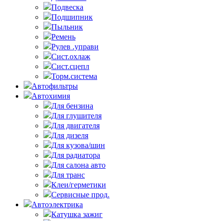
Подвеска
Подшипник
Пыльник
Ремень
Рулев .управи
Сист.охлаж
Сист.сцепл
Торм.система
Автофильтры
Автохимия
Для бензина
Для глушителя
Для двигателя
Для дизеля
Для кузова/шин
Для радиатора
Для салона авто
Для транс
Клеи/герметики
Сервисные прод.
Автоэлектрика
Катушка зажиг