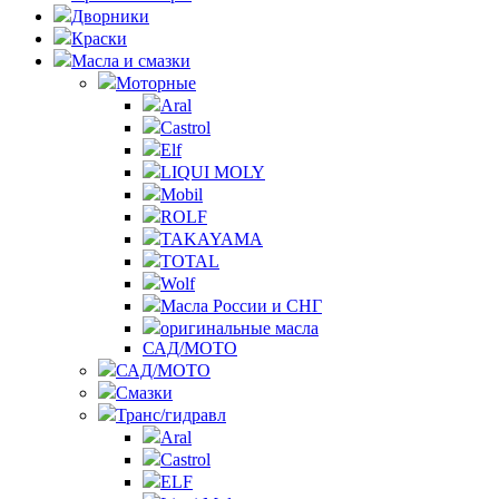
Дворники
Краски
Масла и смазки
Моторные
Aral
Castrol
Elf
LIQUI MOLY
Mobil
ROLF
TAKAYAMA
TOTAL
Wolf
Масла России и СНГ
оригинальные масла
САД/МОТО
САД/МОТО
Смазки
Транс/гидравл
Aral
Castrol
ELF