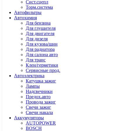
Сист.сцепл
Торм.система
Автофильтры
Автохимия
Для бензина
Для глушителя
Для двигателя
Для дизеля
Для кузова/шин
Для радиатора
Для салона авто
Для транс
Клеи/герметики
Сервисные прод.
Автоэлектрика
Катушка зажиг
Лампы
Надсвечники
Предох.авто
Провода зажиг
Свечи зажиг
Свечи накала
Аккумуляторы
AUTOPOWER
BOSCH