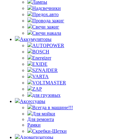
Лампы
Надсвечники
Предох.авто
Провода зажиг
Свечи зажиг
Свечи накала
Аккумуляторы
AUTOPOWER
BOSCH
Energizer
EXIDE
SZNAJDER
VARTA
VOLTMASTER
ZAP
для грузовых
Аксессуары
Всегда в машине!!!
Для мойки
Для ремонта
Рамки
Скребки-Щетки
Ароматизаторы