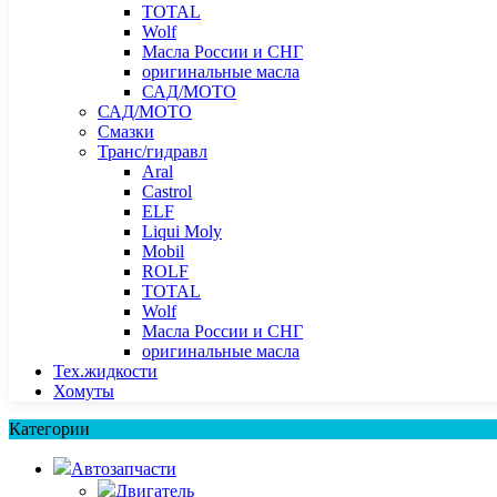
TOTAL
Wolf
Масла России и СНГ
оригинальные масла
САД/МОТО
САД/МОТО
Смазки
Транс/гидравл
Aral
Castrol
ELF
Liqui Moly
Mobil
ROLF
TOTAL
Wolf
Масла России и СНГ
оригинальные масла
Тех.жидкости
Хомуты
Категории
Автозапчасти
Двигатель