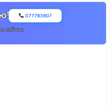
ю!
077783807
о сейчас.