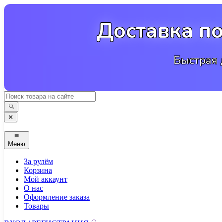
Перейти
к
Доставка п
содержимому
Быстрая 
✕
Меню
За рулём
Корзина
Мой аккаунт
О нас
Оформление заказа
Товары