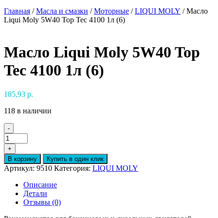
Главная
/
Масла и смазки
/
Моторные
/
LIQUI MOLY
/ Масло
Liqui Moly 5W40 Top Tec 4100 1л (6)
Масло Liqui Moly 5W40 Top
Tec 4100 1л (6)
185,93
р.
118 в наличии
-
Количество
товара
+
Масло
В корзину
Купить в один клик
Liqui
Артикул:
9510
Категория:
LIQUI MOLY
Moly
5W40
Описание
Top
Детали
Tec
Отзывы (0)
4100
1л