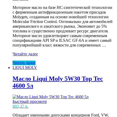
Моторное масло на базе HC-синтетической технологии
с фирменным антифрикционным пакетом присадок
Molygen, созданным на основе новейшей технологии
Molecular Friction Control. Оптимально для автомобилей
американского и азиатского рынка. Экономит до 5%
топлива и существенно продлевает ресурс двигателя.
Моторное масло удовлетворяет самым современным
спецификациям API SP и ILSAC GF-6A и имеет самый
популярнейший класс вязкости для современных …
Масло
Читайте далее
Liqui
Читать далее
Moly
LIQUI MOLY
5W30
Molygen
NG
Масло Liqui Moly 5W30 Top Tec
4л
4600 5л
Быстрый просмотр
893,37
р.
Обладает именными допусками концернов Ford, VW,