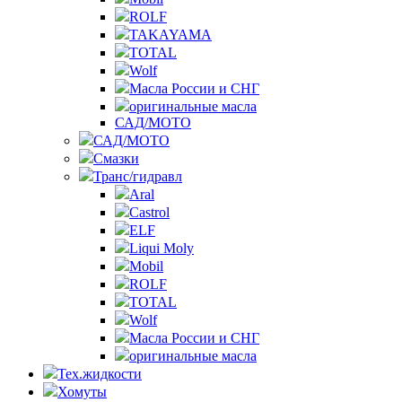
ROLF
TAKAYAMA
TOTAL
Wolf
Масла России и СНГ
оригинальные масла
САД/МОТО
САД/МОТО
Смазки
Транс/гидравл
Aral
Castrol
ELF
Liqui Moly
Mobil
ROLF
TOTAL
Wolf
Масла России и СНГ
оригинальные масла
Тех.жидкости
Хомуты