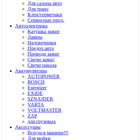
Для салона авто
Для транс
Клеи/герметики
Сервисные прод.
Автоэлектрика
Катушка зажиг
Лампы
Надсвечники
Предох.авто
Провода зажиг
Свечи зажиг
Свечи накала
Аккумуляторы
AUTOPOWER
BOSCH
Energizer
EXIDE
SZNAJDER
VARTA
VOLTMASTER
ZAP
для грузовых
Аксессуары
Всегда в машине!!!
Для мойки