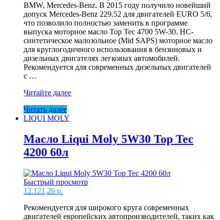
BMW, Mercedes-Benz. В 2015 году получило новейший
допуск Mercedes-Benz 229.52 для двигателей EURO 5/6,
что позволило полностью заменить в программе
выпуска моторное масло Top Tec 4700 5W-30. HC-
синтетическое малозольное (Mid SAPS) моторное масло
для круглогодичного использования в бензиновых и
дизельных двигателях легковых автомобилей.
Рекомендуется для современных дизельных двигателей
с …
Масло
Читайте далее
Liqui
Читать далее
Moly
LIQUI MOLY
5W30
Top
Tec
Масло Liqui Moly 5W30 Top Tec
4600
4200 60л
5л
Быстрый просмотр
12.121,26
р.
Рекомендуется для широкого круга современных
двигателей европейских автопроизводителей, таких как