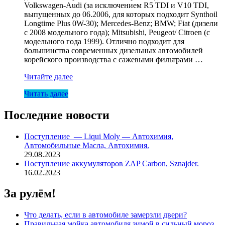
Volkswagen-Audi (за исключением R5 TDI и V10 TDI,
выпущенных до 06.2006, для которых подходит Synthoil
Longtime Plus 0W-30); Mercedes-Benz; BMW; Fiat (дизели
с 2008 модельного года); Mitsubishi, Peugeot/ Citroen (с
модельного года 1999). Отлично подходит для
большинства современных дизельных автомобилей
корейского производства с сажевыми фильтрами …
Масло
Читайте далее
Liqui
Читать далее
Moly
5W30
Top
Последние новости
Tec
4200
Поступление — Liqui Moly — Автохимия,
60л
Автомобильные Масла, Автохимия.
29.08.2023
Поступление аккумуляторов ZAP Carbon, Sznajder.
16.02.2023
За рулём!
Что делать, если в автомобиле замерзли двери?
Правильная мойка автомобиля зимой в сильный мороз