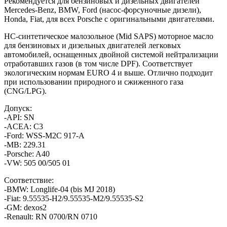
Рекомендуется для бензиновых и дизельных двигателей
(6)
Mercedes-Benz, BMW, Ford (насос-форсуночные дизели),
Honda, Fiat, для всех Porsche с оригинальными двигателями.
HC-синтетическое малозольное (Mid SAPS) моторное масло
для бензиновых и дизельных двигателей легковых
автомобилей, оснащенных двойной системой нейтрализации
отработавших газов (в том числе DPF). Cоответствует
экологическим нормам EURO 4 и выше. Отлично подходит
при использовании природного и сжиженного газа
(CNG/LPG).
Допуск:
-API: SN
-ACEA: C3
-Ford: WSS-M2C 917-A
-MB: 229.31
-Porsche: A40
-VW: 505 00/505 01
Соответствие:
-BMW: Longlife-04 (bis MJ 2018)
-Fiat: 9.55535-H2/9.55535-M2/9.55535-S2
-GM: dexos2
-Renault: RN 0700/RN 0710