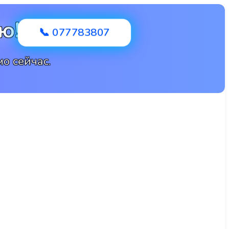
ю!
📞 077783807
о сейчас.