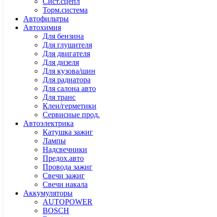
Сист.сцепл
Торм.система
Автофильтры
Автохимия
Для бензина
Для глушителя
Для двигателя
Для дизеля
Для кузова/шин
Для радиатора
Для салона авто
Для транс
Клеи/герметики
Сервисные прод.
Автоэлектрика
Катушка зажиг
Лампы
Надсвечники
Предох.авто
Провода зажиг
Свечи зажиг
Свечи накала
Аккумуляторы
AUTOPOWER
BOSCH