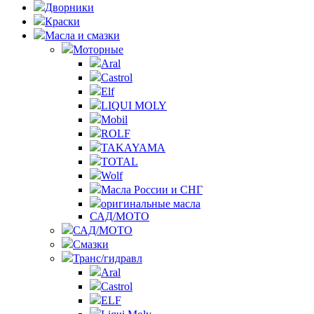
Дворники
Краски
Масла и смазки
Моторные
Aral
Castrol
Elf
LIQUI MOLY
Mobil
ROLF
TAKAYAMA
TOTAL
Wolf
Масла России и СНГ
оригинальные масла
САД/МОТО
САД/МОТО
Смазки
Транс/гидравл
Aral
Castrol
ELF