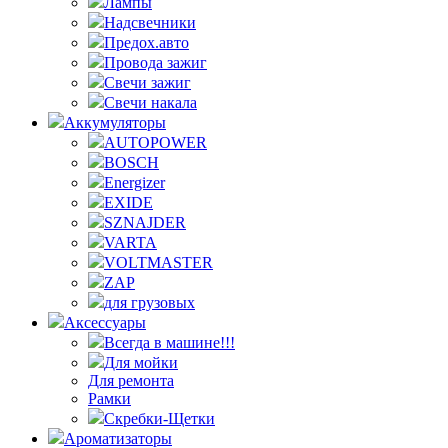
Лампы
Надсвечники
Предох.авто
Провода зажиг
Свечи зажиг
Свечи накала
Аккумуляторы
AUTOPOWER
BOSCH
Energizer
EXIDE
SZNAJDER
VARTA
VOLTMASTER
ZAP
для грузовых
Аксессуары
Всегда в машине!!!
Для мойки
Для ремонта
Рамки
Скребки-Щетки
Ароматизаторы