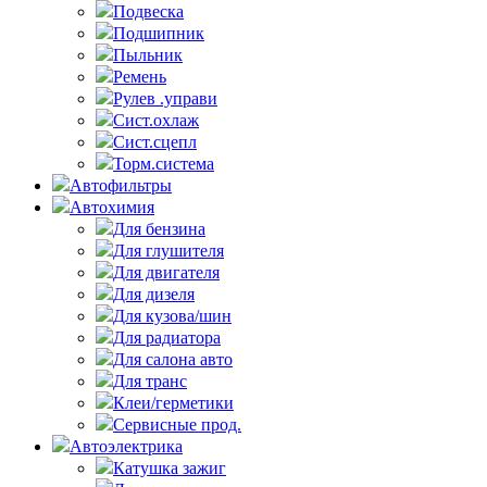
Подвеска
Подшипник
Пыльник
Ремень
Рулев .управи
Сист.охлаж
Сист.сцепл
Торм.система
Автофильтры
Автохимия
Для бензина
Для глушителя
Для двигателя
Для дизеля
Для кузова/шин
Для радиатора
Для салона авто
Для транс
Клеи/герметики
Сервисные прод.
Автоэлектрика
Катушка зажиг