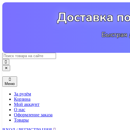
Перейти
к
Доставка п
содержимому
Быстрая 
✕
Меню
За рулём
Корзина
Мой аккаунт
О нас
Оформление заказа
Товары
ВХОД / РЕГИСТРАЦИЯ