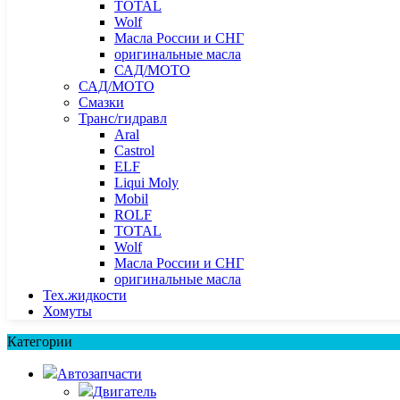
TOTAL
Wolf
Масла России и СНГ
оригинальные масла
САД/МОТО
САД/МОТО
Смазки
Транс/гидравл
Aral
Castrol
ELF
Liqui Moly
Mobil
ROLF
TOTAL
Wolf
Масла России и СНГ
оригинальные масла
Тех.жидкости
Хомуты
Категории
Автозапчасти
Двигатель