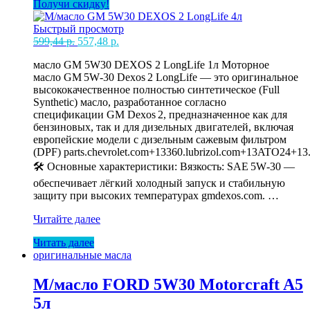
Получи скидку!
Быстрый просмотр
Первоначальная
Текущая
599,44
р.
557,48
р.
цена
цена:
масло GM 5W30 DEXOS 2 LongLife 1л Моторное
составляла
557,48 р..
масло GM 5W‑30 Dexos 2 LongLife — это оригинальное
599,44 р..
высококачественное полностью синтетическое (Full
Synthetic) масло, разработанное согласно
спецификации GM Dexos 2, предназначенное как для
бензиновых, так и для дизельных двигателей, включая
европейские модели с дизельным сажевым фильтром
(DPF) parts.chevrolet.com+13360.lubrizol.com+13ATO24+13
🛠️ Основные характеристики: Вязкость: SAE 5W‑30 —
обеспечивает лёгкий холодный запуск и стабильную
защиту при высоких температурах gmdexos.com. …
М/
Читайте далее
масло
Читать далее
GM
оригинальные масла
5W30
DEXOS
2
М/масло FORD 5W30 Motorcraft A5
LongLife
5л
4л