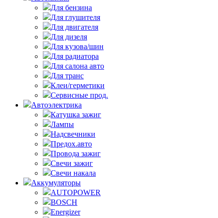
Для бензина
Для глушителя
Для двигателя
Для дизеля
Для кузова/шин
Для радиатора
Для салона авто
Для транс
Клеи/герметики
Сервисные прод.
Автоэлектрика
Катушка зажиг
Лампы
Надсвечники
Предох.авто
Провода зажиг
Свечи зажиг
Свечи накала
Аккумуляторы
AUTOPOWER
BOSCH
Energizer