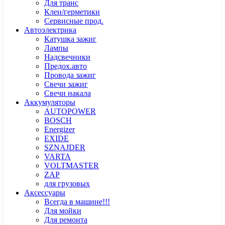
Для транс
Клеи/герметики
Сервисные прод.
Автоэлектрика
Катушка зажиг
Лампы
Надсвечники
Предох.авто
Провода зажиг
Свечи зажиг
Свечи накала
Аккумуляторы
AUTOPOWER
BOSCH
Energizer
EXIDE
SZNAJDER
VARTA
VOLTMASTER
ZAP
для грузовых
Аксессуары
Всегда в машине!!!
Для мойки
Для ремонта