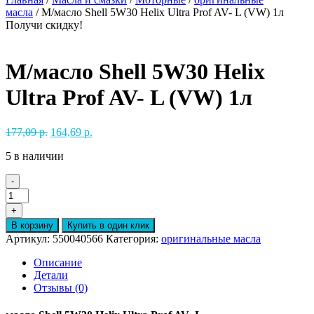
масла
/ М/масло Shell 5W30 Helix Ultra Prof AV- L (VW) 1л
Получи скидку!
М/масло Shell 5W30 Helix
Ultra Prof AV- L (VW) 1л
Первоначальная
Текущая
177,09
р.
164,69
р.
цена
цена:
5 в наличии
составляла
164,69 р..
177,09 р..
-
Количество
товара
+
М/
В корзину
Купить в один клик
масло
Артикул:
550040566
Категория:
оригинальные масла
Shell
5W30
Описание
Helix
Детали
Ultra
Отзывы (0)
Prof
AV-