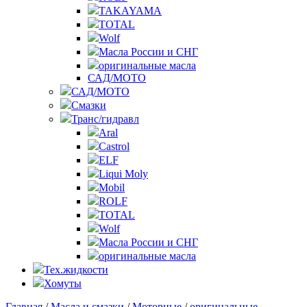
TAKAYAMA
TOTAL
Wolf
Масла России и СНГ
оригинальные масла
САД/МОТО
САД/МОТО
Смазки
Транс/гидравл
Aral
Castrol
ELF
Liqui Moly
Mobil
ROLF
TOTAL
Wolf
Масла России и СНГ
оригинальные масла
Тех.жидкости
Хомуты
Главная
/
Масла и смазки
/
Моторные
/
оригинальные