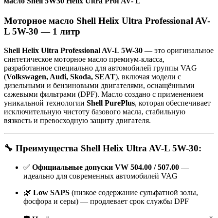
масло Shell 5W30 Helix Ultra Prof AV- L
L
(VW)
Моторное масло Shell Helix Ultra Professional AV-
1л
L 5W-30 — 1 литр
Shell Helix Ultra Professional AV-L 5W-30
— это оригинальное
синтетическое моторное масло премиум-класса,
разработанное специально для автомобилей группы VAG
(
Volkswagen, Audi, Skoda, SEAT
), включая модели с
дизельными и бензиновыми двигателями, оснащёнными
сажевыми фильтрами (DPF). Масло создано с применением
уникальной технологии
Shell PurePlus
, которая обеспечивает
исключительную чистоту базового масла, стабильную
вязкость и превосходную защиту двигателя.
🔧 Преимущества Shell Helix Ultra AV-L 5W-30:
✅
Официальные допуски VW 504.00 / 507.00
—
идеально для современных автомобилей VAG
🌿
Low SAPS
(низкое содержание сульфатной золы,
фосфора и серы) — продлевает срок службы DPF