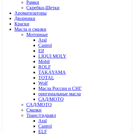
Рамки
Скребки-Щетки
Ароматизаторы
Дворники
Краски
Масла и смазки
Моторные
Aral
Castrol
Elf
LIQUI MOLY
Mobil
ROLF
TAKAYAMA
TOTAL
Wolf
Масла России и СНГ
оригинальные масла
САД/МОТО
САД/МОТО
Смазки
Транс/гидравл
Aral
Castrol
ELF