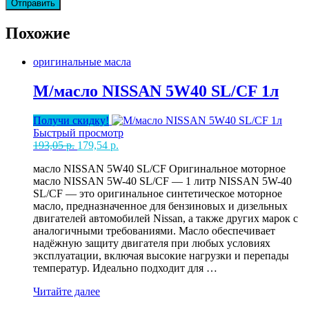
Похожие
оригинальные масла
М/масло NISSAN 5W40 SL/CF 1л
Получи скидку!
Быстрый просмотр
Первоначальная
Текущая
193,05
р.
179,54
р.
цена
цена:
масло NISSAN 5W40 SL/CF Оригинальное моторное
составляла
179,54 р..
масло NISSAN 5W-40 SL/CF — 1 литр NISSAN 5W-40
193,05 р..
SL/CF — это оригинальное синтетическое моторное
масло, предназначенное для бензиновых и дизельных
двигателей автомобилей Nissan, а также других марок с
аналогичными требованиями. Масло обеспечивает
надёжную защиту двигателя при любых условиях
эксплуатации, включая высокие нагрузки и перепады
температур. Идеально подходит для …
М/
Читайте далее
масло