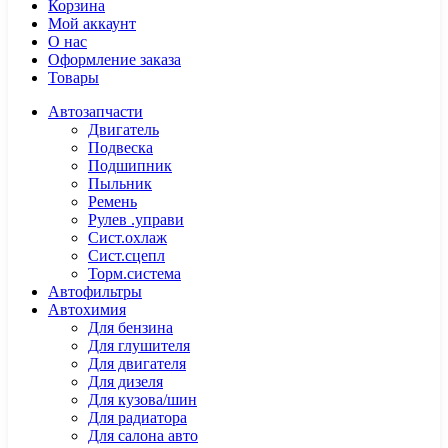
Корзина
Мой аккаунт
О нас
Оформление заказа
Товары
Автозапчасти
Двигатель
Подвеска
Подшипник
Пыльник
Ремень
Рулев .управи
Сист.охлаж
Сист.сцепл
Торм.система
Автофильтры
Автохимия
Для бензина
Для глушителя
Для двигателя
Для дизеля
Для кузова/шин
Для радиатора
Для салона авто