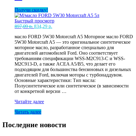
Получи скидку!
Быстрый просмотр
Первоначальная
Текущая
897,09
р.
834,29
р.
цена
цена:
масло FORD 5W30 Motorcraft A5 Моторное масло FORD
составляла
834,29 р..
5W30 Motorcraft A5 — это оригинальное синтетическое
897,09 р..
моторное масло, разработанное специально для
двигателей автомобилей Ford. Оно соответствует
требованиям спецификации WSS-M2C913-C и WSS-
M2C913-D, а также ACEA A5/B5, что делает его
подходящим для большинства бензиновых и дизельных
двигателей Ford, включая моторы с турбонаддувом.
Основные характеристики: Тип масла:
Полусинтетическое или синтетическое (в зависимости
от конкретной версии …
М/
Читайте далее
масло
Читать далее
FORD
5W30
Motorcraft
Последние новости
A5
5л