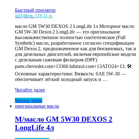
Быстрый просмотр
Первоначальная
Текущая
127,00
р.
118,11
р.
цена
цена:
масло GM 5W30 DEXOS 2 LongLife 1л Моторное масло
составляла
118,11 р..
GM 5W‑30 Dexos 2 LongLife — это оригинальное
127,00 р..
высококачественное полностью синтетическое (Full
Synthetic) масло, разработанное согласно спецификации
GM Dexos 2, предназначенное как для бензиновых, так и
для дизельных двигателей, включая европейские модели
с дизельным сажевым фильтром (DPF)
parts.chevrolet.com+13360.lubrizol.com+13ATO24+13. 🛠️
Основные характеристики: Вязкость: SAE 5W‑30 —
обеспечивает лёгкий холодный запуск и …
М/
Читайте далее
масло
Читать далее
GM
оригинальные масла
5W30
DEXOS
2
М/масло GM 5W30 DEXOS 2
LongLife
LongLife 4л
1л
(205л)