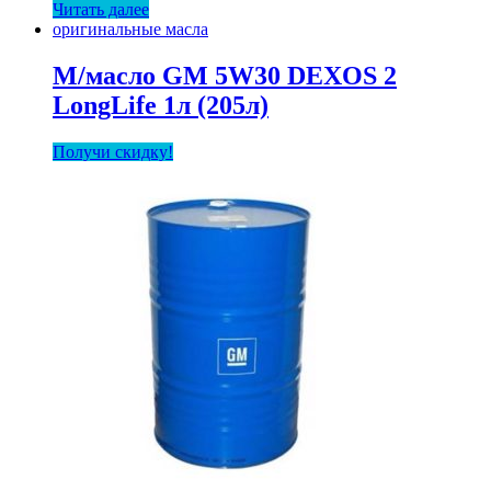
Читать далее
NISSAN
оригинальные масла
5W40
SL/CF
1л
М/масло GM 5W30 DEXOS 2
LongLife 1л (205л)
Получи скидку!