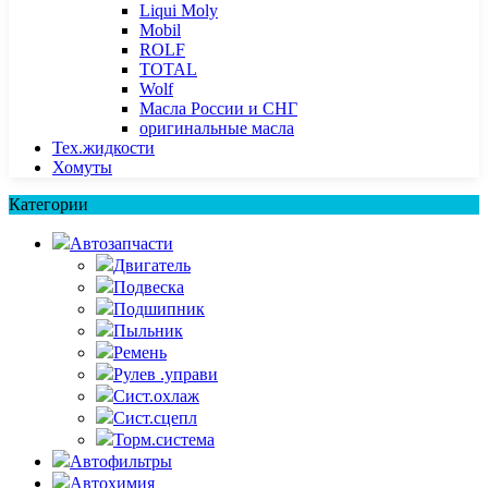
Liqui Moly
Mobil
ROLF
TOTAL
Wolf
Масла России и СНГ
оригинальные масла
Тех.жидкости
Хомуты
Категории
Автозапчасти
Двигатель
Подвеска
Подшипник
Пыльник
Ремень
Рулев .управи
Сист.охлаж
Сист.сцепл
Торм.система
Автофильтры
Автохимия