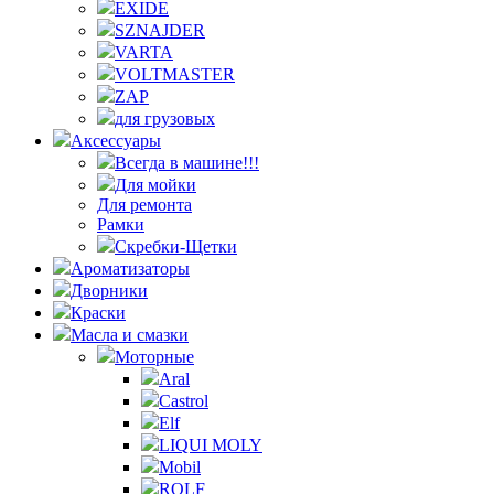
EXIDE
SZNAJDER
VARTA
VOLTMASTER
ZAP
для грузовых
Аксессуары
Всегда в машине!!!
Для мойки
Для ремонта
Рамки
Скребки-Щетки
Ароматизаторы
Дворники
Краски
Масла и смазки
Моторные
Aral
Castrol
Elf
LIQUI MOLY
Mobil
ROLF