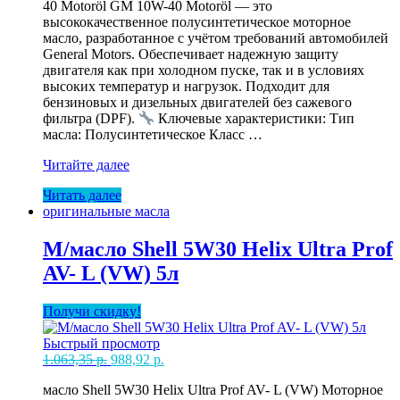
40 Motoröl GM 10W-40 Motoröl — это
высококачественное полусинтетическое моторное
масло, разработанное с учётом требований автомобилей
General Motors. Обеспечивает надежную защиту
двигателя как при холодном пуске, так и в условиях
высоких температур и нагрузок. Подходит для
бензиновых и дизельных двигателей без сажевого
фильтра (DPF).
Ключевые характеристики: Тип
масла: Полусинтетическое Класс …
М/
Читайте далее
масло
Читать далее
GM
оригинальные масла
10W40
Motoroel
5л
М/масло Shell 5W30 Helix Ultra Prof
AV- L (VW) 5л
Получи скидку!
Быстрый просмотр
Первоначальная
Текущая
1.063,35
р.
988,92
р.
цена
цена:
масло Shell 5W30 Helix Ultra Prof AV- L (VW) Моторное
составляла
988,92 р..