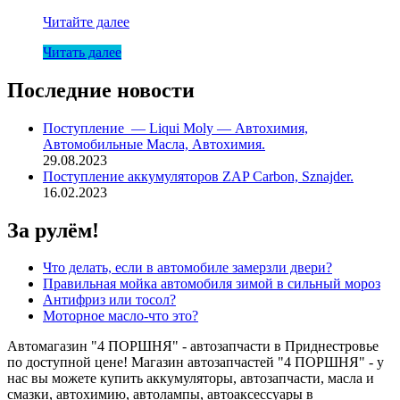
М/
Читайте далее
масло
Читать далее
FORD
5W30
Motorcraft
Последние новости
A5
5л
Поступление — Liqui Moly — Автохимия,
Автомобильные Масла, Автохимия.
29.08.2023
Поступление аккумуляторов ZAP Carbon, Sznajder.
16.02.2023
За рулём!
Что делать, если в автомобиле замерзли двери?
Правильная мойка автомобиля зимой в сильный мороз
Антифриз или тосол?
Моторное масло-что это?
Автомагазин "4 ПОРШНЯ" - автозапчасти в Приднестровье
по доступной цене! Магазин автозапчастей "4 ПОРШНЯ" - у
нас вы можете купить аккумуляторы, автозапчасти, масла и
смазки, автохимию, автолампы, автоаксессуары в