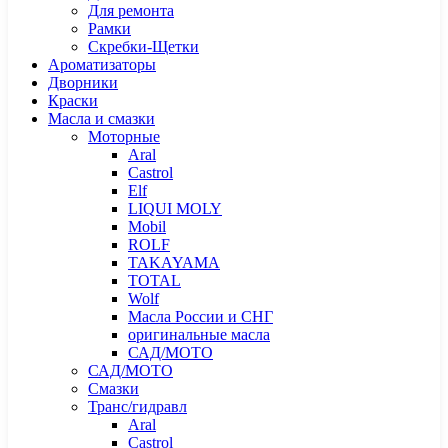
Для ремонта
Рамки
Скребки-Щетки
Ароматизаторы
Дворники
Краски
Масла и смазки
Моторные
Aral
Castrol
Elf
LIQUI MOLY
Mobil
ROLF
TAKAYAMA
TOTAL
Wolf
Масла России и СНГ
оригинальные масла
САД/МОТО
САД/МОТО
Смазки
Транс/гидравл
Aral
Castrol