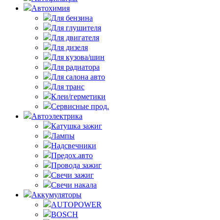
Автохимия
Для бензина
Для глушителя
Для двигателя
Для дизеля
Для кузова/шин
Для радиатора
Для салона авто
Для транс
Клеи/герметики
Сервисные прод.
Автоэлектрика
Катушка зажиг
Лампы
Надсвечники
Предох.авто
Провода зажиг
Свечи зажиг
Свечи накала
Аккумуляторы
AUTOPOWER
BOSCH