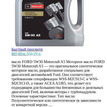
Быстрый просмотр
Первоначальная
Текущая
897,09
р.
834,29
р.
цена
цена:
масло FORD 5W30 Motorcraft A5 Моторное масло FORD
составляла
834,29 р..
5W30 Motorcraft A5 — это оригинальное синтетическое
897,09 р..
моторное масло, разработанное специально для
двигателей автомобилей Ford. Оно соответствует
требованиям спецификации WSS-M2C913-C и WSS-
M2C913-D, а также ACEA A5/B5, что делает его
подходящим для большинства бензиновых и дизельных
двигателей Ford, включая моторы с турбонаддувом.
Основные характеристики: Тип масла:
Полусинтетическое или синтетическое (в зависимости
от конкретной версии …