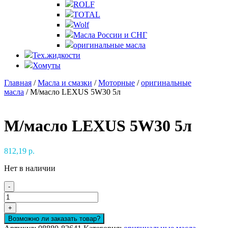
ROLF
TOTAL
Wolf
Масла России и СНГ
оригинальные масла
Тех.жидкости
Хомуты
Главная
/
Масла и смазки
/
Моторные
/
оригинальные
масла
/ М/масло LEXUS 5W30 5л
М/масло LEXUS 5W30 5л
812,19
р.
Нет в наличии
-
Количество
товара
+
М/
Возможно ли заказать товар?
масло