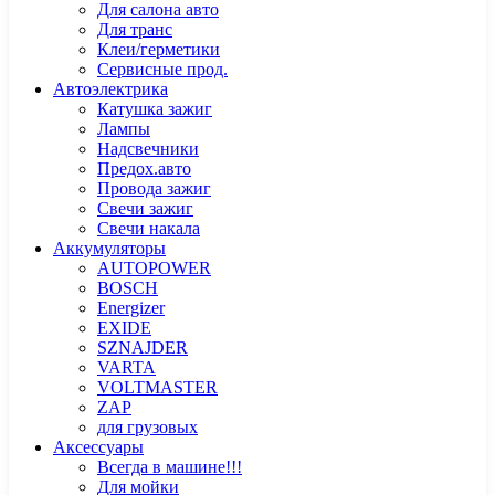
Для салона авто
Для транс
Клеи/герметики
Сервисные прод.
Автоэлектрика
Катушка зажиг
Лампы
Надсвечники
Предох.авто
Провода зажиг
Свечи зажиг
Свечи накала
Аккумуляторы
AUTOPOWER
BOSCH
Energizer
EXIDE
SZNAJDER
VARTA
VOLTMASTER
ZAP
для грузовых
Аксессуары
Всегда в машине!!!
Для мойки