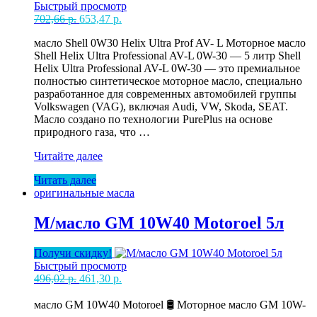
Быстрый просмотр
Первоначальная
Текущая
702,66
р.
653,47
р.
цена
цена:
масло Shell 0W30 Helix Ultra Prof AV- L Моторное масло
составляла
653,47 р..
Shell Helix Ultra Professional AV-L 0W-30 — 5 литр Shell
702,66 р..
Helix Ultra Professional AV-L 0W-30 — это премиальное
полностью синтетическое моторное масло, специально
разработанное для современных автомобилей группы
Volkswagen (VAG), включая Audi, VW, Skoda, SEAT.
Масло создано по технологии PurePlus на основе
природного газа, что …
М/
Читайте далее
масло
Читать далее
Shell
оригинальные масла
0W30
Helix
Ultra
М/масло GM 10W40 Motoroel 5л
Prof
AV-
Получи скидку!
L
Быстрый просмотр
(VW)
Первоначальная
Текущая
496,02
р.
461,30
р.
5л
цена
цена:
составляла
461,30 р..
масло GM 10W40 Motoroel 🛢 Моторное масло GM 10W-
496,02 р..