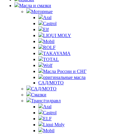
Масла и смазки
Моторные
Aral
Castrol
Elf
LIQUI MOLY
Mobil
ROLF
TAKAYAMA
TOTAL
Wolf
Масла России и СНГ
оригинальные масла
САД/МОТО
САД/МОТО
Смазки
Транс/гидравл
Aral
Castrol
ELF
Liqui Moly
Mobil