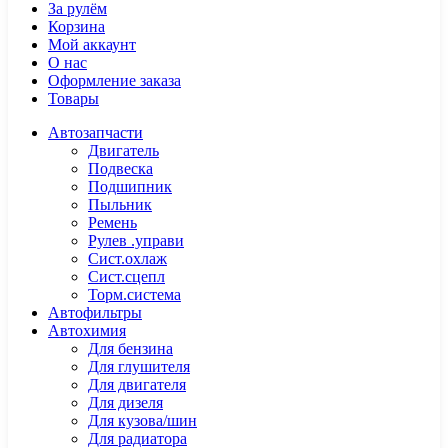
За рулём
Корзина
Мой аккаунт
О нас
Оформление заказа
Товары
Автозапчасти
Двигатель
Подвеска
Подшипник
Пыльник
Ремень
Рулев .управи
Сист.охлаж
Сист.сцепл
Торм.система
Автофильтры
Автохимия
Для бензина
Для глушителя
Для двигателя
Для дизеля
Для кузова/шин
Для радиатора