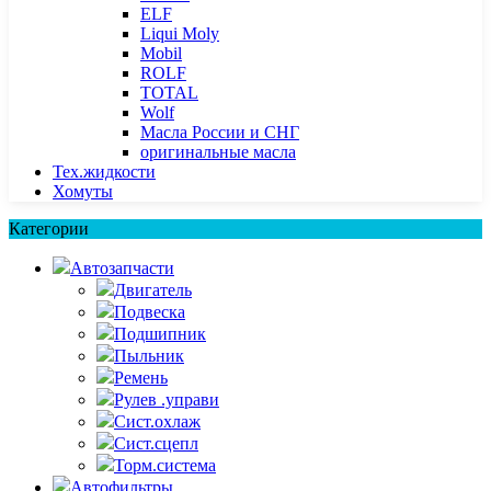
ELF
Liqui Moly
Mobil
ROLF
TOTAL
Wolf
Масла России и СНГ
оригинальные масла
Тех.жидкости
Хомуты
Категории
Автозапчасти
Двигатель
Подвеска
Подшипник
Пыльник
Ремень
Рулев .управи
Сист.охлаж
Сист.сцепл
Торм.система
Автофильтры