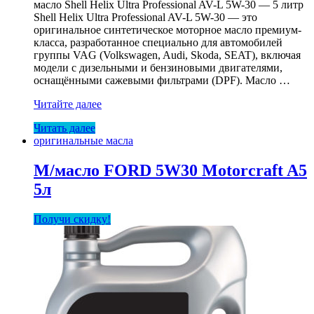
масло Shell Helix Ultra Professional AV-L 5W-30 — 5 литр
1.063,35 р..
Shell Helix Ultra Professional AV-L 5W-30 — это
оригинальное синтетическое моторное масло премиум-
класса, разработанное специально для автомобилей
группы VAG (Volkswagen, Audi, Skoda, SEAT), включая
модели с дизельными и бензиновыми двигателями,
оснащёнными сажевыми фильтрами (DPF). Масло …
М/
Читайте далее
масло
Читать далее
Shell
оригинальные масла
5W30
Helix
Ultra
М/масло FORD 5W30 Motorcraft A5
Prof
5л
AV-
L
(VW)
Получи скидку!
5л