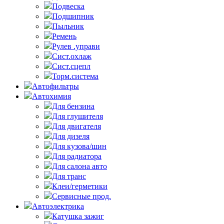
Подвеска
Подшипник
Пыльник
Ремень
Рулев .управи
Сист.охлаж
Сист.сцепл
Торм.система
Автофильтры
Автохимия
Для бензина
Для глушителя
Для двигателя
Для дизеля
Для кузова/шин
Для радиатора
Для салона авто
Для транс
Клеи/герметики
Сервисные прод.
Автоэлектрика
Катушка зажиг