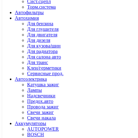
Сист.сцепл
Торм.система
Автофильтры
Автохимия
Для бензина
Для глушителя
Для двигателя
Для дизеля
Для кузова/шин
Для радиатора
Для салона авто
Для транс
Клеи/герметики
Сервисные прод.
Автоэлектрика
Катушка зажиг
Лампы
Надсвечники
Предох.авто
Провода зажиг
Свечи зажиг
Свечи накала
Аккумуляторы
AUTOPOWER
BOSCH