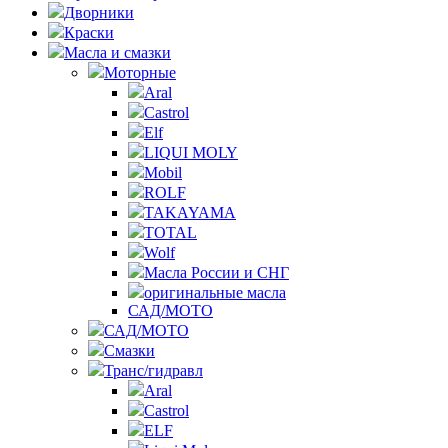
Дворники
Краски
Масла и смазки
Моторные
Aral
Castrol
Elf
LIQUI MOLY
Mobil
ROLF
TAKAYAMA
TOTAL
Wolf
Масла России и СНГ
оригинальные масла
САД/МОТО
САД/МОТО
Смазки
Транс/гидравл
Aral
Castrol
ELF