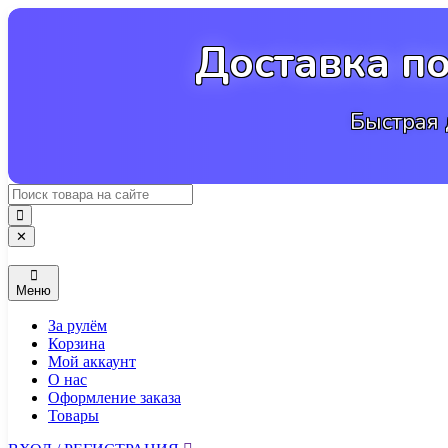
Перейти
к
Доставка п
содержимому
Быстрая 
✕
Меню
За рулём
Корзина
Мой аккаунт
О нас
Оформление заказа
Товары