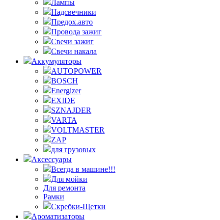
Лампы
Надсвечники
Предох.авто
Провода зажиг
Свечи зажиг
Свечи накала
Аккумуляторы
AUTOPOWER
BOSCH
Energizer
EXIDE
SZNAJDER
VARTA
VOLTMASTER
ZAP
для грузовых
Аксессуары
Всегда в машине!!!
Для мойки
Для ремонта
Рамки
Скребки-Щетки
Ароматизаторы