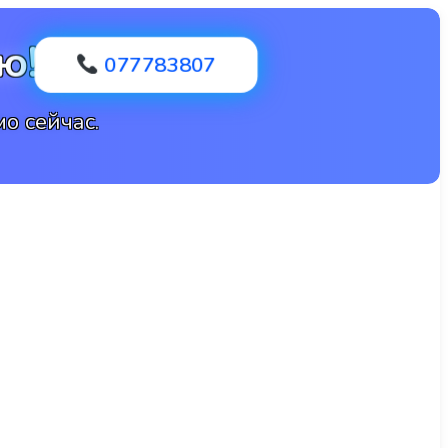
ю!
077783807
о сейчас.