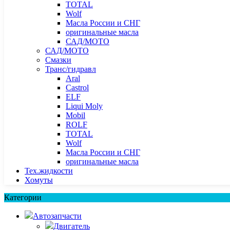
TOTAL
Wolf
Масла России и СНГ
оригинальные масла
САД/МОТО
САД/МОТО
Смазки
Транс/гидравл
Aral
Castrol
ELF
Liqui Moly
Mobil
ROLF
TOTAL
Wolf
Масла России и СНГ
оригинальные масла
Тех.жидкости
Хомуты
Категории
Автозапчасти
Двигатель