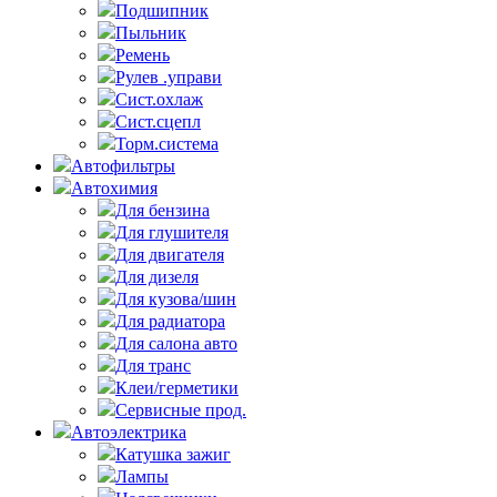
Подшипник
Пыльник
Ремень
Рулев .управи
Сист.охлаж
Сист.сцепл
Торм.система
Автофильтры
Автохимия
Для бензина
Для глушителя
Для двигателя
Для дизеля
Для кузова/шин
Для радиатора
Для салона авто
Для транс
Клеи/герметики
Сервисные прод.
Автоэлектрика
Катушка зажиг
Лампы