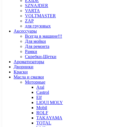
EXIDE
SZNAJDER
VARTA
VOLTMASTER
ZAP
для грузовых
Аксессуары
Всегда в машине!!!
Для мойки
Для ремонта
Рамки
Скребки-Щетки
Ароматизаторы
Дворники
Краски
Масла и смазки
Моторные
Aral
Castrol
Elf
LIQUI MOLY
Mobil
ROLF
TAKAYAMA
TOTAL