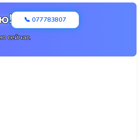
ю!
📞 077783807
о сейчас.