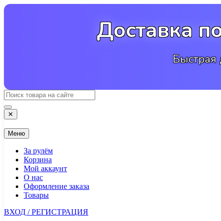
Перейти
к
Доставка п
содержимому
Быстрая 
✕
Меню
За рулём
Корзина
Мой аккаунт
О нас
Оформление заказа
Товары
ВХОД / РЕГИСТРАЦИЯ