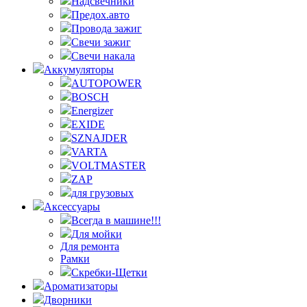
Надсвечники
Предох.авто
Провода зажиг
Свечи зажиг
Свечи накала
Аккумуляторы
AUTOPOWER
BOSCH
Energizer
EXIDE
SZNAJDER
VARTA
VOLTMASTER
ZAP
для грузовых
Аксессуары
Всегда в машине!!!
Для мойки
Для ремонта
Рамки
Скребки-Щетки
Ароматизаторы
Дворники