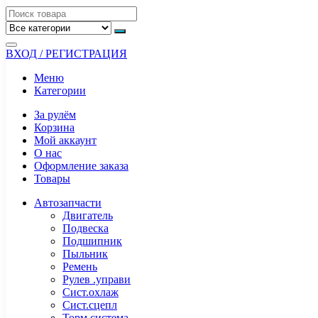
ВХОД / РЕГИСТРАЦИЯ
Меню
Категории
За рулём
Корзина
Мой аккаунт
О нас
Оформление заказа
Товары
Автозапчасти
Двигатель
Подвеска
Подшипник
Пыльник
Ремень
Рулев .управи
Сист.охлаж
Сист.сцепл
Торм.система