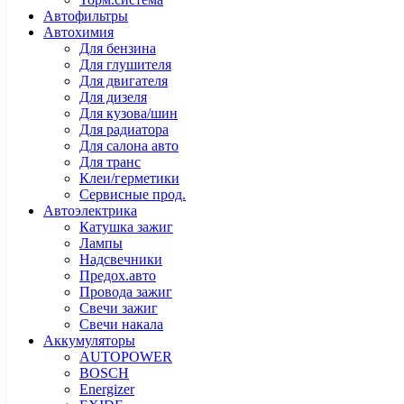
Автофильтры
Автохимия
Для бензина
Для глушителя
Для двигателя
Для дизеля
Для кузова/шин
Для радиатора
Для салона авто
Для транс
Клеи/герметики
Сервисные прод.
Автоэлектрика
Катушка зажиг
Лампы
Надсвечники
Предох.авто
Провода зажиг
Свечи зажиг
Свечи накала
Аккумуляторы
AUTOPOWER
BOSCH
Energizer