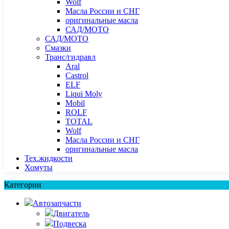
Wolf
Масла России и СНГ
оригинальные масла
САД/МОТО
САД/МОТО
Смазки
Транс/гидравл
Aral
Castrol
ELF
Liqui Moly
Mobil
ROLF
TOTAL
Wolf
Масла России и СНГ
оригинальные масла
Тех.жидкости
Хомуты
Категории
Автозапчасти
Двигатель
Подвеска