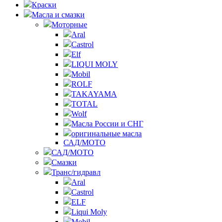
Краски
Масла и смазки
Моторные
Aral
Castrol
Elf
LIQUI MOLY
Mobil
ROLF
TAKAYAMA
TOTAL
Wolf
Масла России и СНГ
оригинальные масла
САД/МОТО
САД/МОТО
Смазки
Транс/гидравл
Aral
Castrol
ELF
Liqui Moly
Mobil