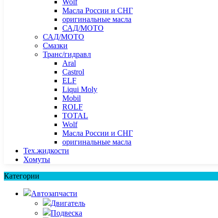
Wolf
Масла России и СНГ
оригинальные масла
САД/МОТО
САД/МОТО
Смазки
Транс/гидравл
Aral
Castrol
ELF
Liqui Moly
Mobil
ROLF
TOTAL
Wolf
Масла России и СНГ
оригинальные масла
Тех.жидкости
Хомуты
Категории
Автозапчасти
Двигатель
Подвеска