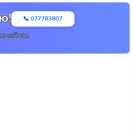
ю!
📞 077783807
о сейчас.