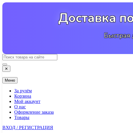
Перейти
к
Доставка п
содержимому
Быстрая 
✕
Меню
За рулём
Корзина
Мой аккаунт
О нас
Оформление заказа
Товары
ВХОД / РЕГИСТРАЦИЯ