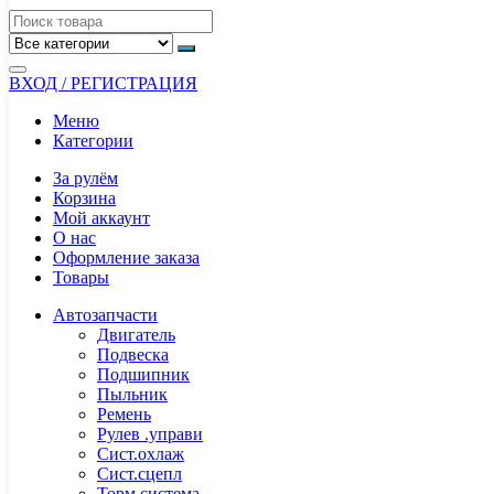
ВХОД / РЕГИСТРАЦИЯ
Меню
Категории
За рулём
Корзина
Мой аккаунт
О нас
Оформление заказа
Товары
Автозапчасти
Двигатель
Подвеска
Подшипник
Пыльник
Ремень
Рулев .управи
Сист.охлаж
Сист.сцепл
Торм.система