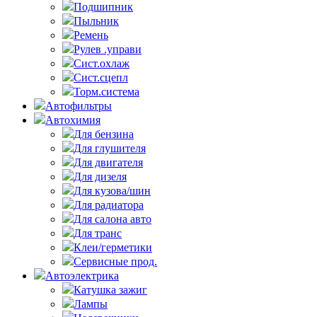
Подшипник
Пыльник
Ремень
Рулев .управи
Сист.охлаж
Сист.сцепл
Торм.система
Автофильтры
Автохимия
Для бензина
Для глушителя
Для двигателя
Для дизеля
Для кузова/шин
Для радиатора
Для салона авто
Для транс
Клеи/герметики
Сервисные прод.
Автоэлектрика
Катушка зажиг
Лампы