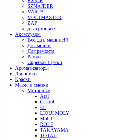
EXIDE
SZNAJDER
VARTA
VOLTMASTER
ZAP
для грузовых
Аксессуары
Всегда в машине!!!
Для мойки
Для ремонта
Рамки
Скребки-Щетки
Ароматизаторы
Дворники
Краски
Масла и смазки
Моторные
Aral
Castrol
Elf
LIQUI MOLY
Mobil
ROLF
TAKAYAMA
TOTAL