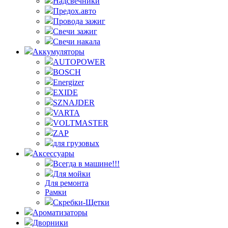
Надсвечники
Предох.авто
Провода зажиг
Свечи зажиг
Свечи накала
Аккумуляторы
AUTOPOWER
BOSCH
Energizer
EXIDE
SZNAJDER
VARTA
VOLTMASTER
ZAP
для грузовых
Аксессуары
Всегда в машине!!!
Для мойки
Для ремонта
Рамки
Скребки-Щетки
Ароматизаторы
Дворники