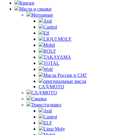
Краски
Масла и смазки
Моторные
Aral
Castrol
Elf
LIQUI MOLY
Mobil
ROLF
TAKAYAMA
TOTAL
Wolf
Масла России и СНГ
оригинальные масла
САД/МОТО
САД/МОТО
Смазки
Транс/гидравл
Aral
Castrol
ELF
Liqui Moly
Mobil