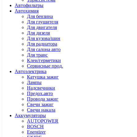
Автофильтры
Автохимия
Для бензина
Для глушителя
Для двигателя
Для дизеля
Для кузова/шин
Для радиатора
Для салона авто
Для транс
Клеи/герметики
Сервисные прод.
Автоэлектрика
Катушка зажиг
Лампы
Надсвечники
Предох.авто
Провода зажиг
Свечи зажиг
Свечи накала
Аккумуляторы
AUTOPOWER
BOSCH
Energizer